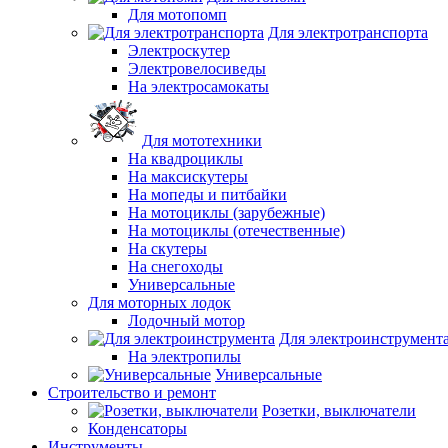
Для мотопомп
Для электротранспорта
Электроскутер
Электровелосиведы
На электросамокаты
Для мототехники
На квадроциклы
На максискутеры
На мопеды и питбайки
На мотоциклы (зарубежные)
На мотоциклы (отечественные)
На скутеры
На снегоходы
Универсальные
Для моторных лодок
Лодочный мотор
Для электроинструмент
На электропилы
Универсальные
Строительство и ремонт
Розетки, выключатели
Конденсаторы
Инструменты