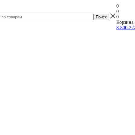
0
0
0
Корзина 
8-800-22