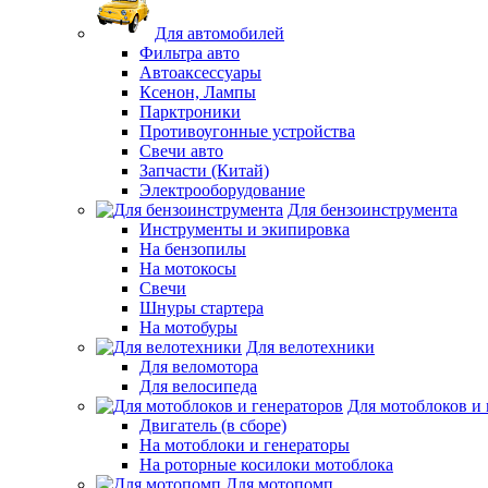
Для автомобилей
Фильтра авто
Автоаксессуары
Ксенон, Лампы
Парктроники
Противоугонные устройства
Свечи авто
Запчасти (Китай)
Электрооборудование
Для бензоинструмента
Инструменты и экипировка
На бензопилы
На мотокосы
Свечи
Шнуры стартера
На мотобуры
Для велотехники
Для веломотора
Для велосипеда
Для мотоблоков и 
Двигатель (в сборе)
На мотоблоки и генераторы
На роторные косилоки мотоблока
Для мотопомп