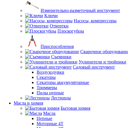
Измерительно-разметочный инструмент
Ключи
Насосы, компрессоры
Отвертки
Плоскогубцы
Приспособления
Сварочное оборудовани
Съемники
Удлинители и тройники
Садовый инструмент
Воздуходувки
Секаторы
Секаторы аккумуляторные
Триммеры
Пилы цепные
Лестницы
Масла и химия
Бытовая химия
Масла
Цепные
Моторные 4Т