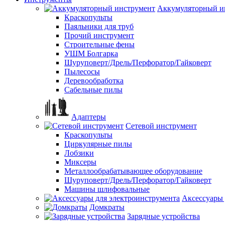
Аккумуляторный и
Краскопульты
Паяльники для труб
Прочий инструмент
Строительные фены
УШМ Болгарка
Шуруповерт/Дрель/Перфоратор/Гайковерт
Пылесосы
Деревообработка
Сабельные пилы
Адаптеры
Сетевой инструмент
Краскопульты
Циркулярные пилы
Лобзики
Миксеры
Металлообрабатывающее оборудование
Шуруповерт/Дрель/Перфоратор/Гайковерт
Машины шлифовальные
Аксессуары 
Домкраты
Зарядные устройства