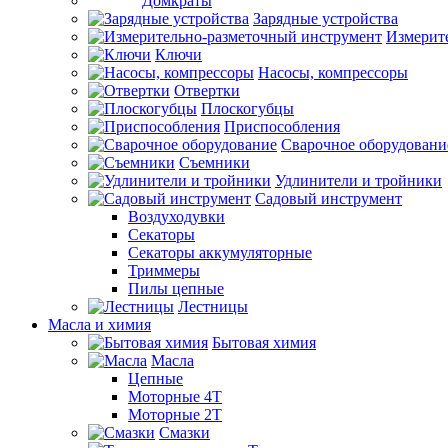
Домкраты
Зарядные устройства
Измерит
Ключи
Насосы, компрессоры
Отвертки
Плоскогубцы
Приспособления
Сварочное оборудовани
Съемники
Удлинители и тройники
Садовый инструмент
Воздуходувки
Секаторы
Секаторы аккумуляторные
Триммеры
Пилы цепные
Лестницы
Масла и химия
Бытовая химия
Масла
Цепные
Моторные 4Т
Моторные 2Т
Смазки