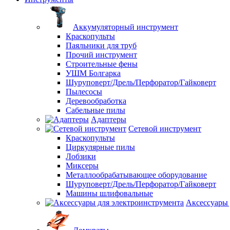
Аккумуляторный инструмент
Краскопульты
Паяльники для труб
Прочий инструмент
Строительные фены
УШМ Болгарка
Шуруповерт/Дрель/Перфоратор/Гайковерт
Пылесосы
Деревообработка
Сабельные пилы
Адаптеры
Сетевой инструмент
Краскопульты
Циркулярные пилы
Лобзики
Миксеры
Металлообрабатывающее оборудование
Шуруповерт/Дрель/Перфоратор/Гайковерт
Машины шлифовальные
Аксессуары 