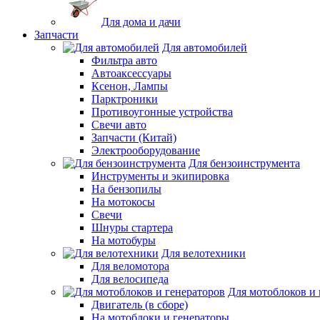
Для дома и дачи
Запчасти
Для автомобилей
Фильтра авто
Автоаксессуары
Ксенон, Лампы
Парктроники
Противоугонные устройства
Свечи авто
Запчасти (Китай)
Электрооборудование
Для бензоинструмента
Инструменты и экипировка
На бензопилы
На мотокосы
Свечи
Шнуры стартера
На мотобуры
Для велотехники
Для веломотора
Для велосипеда
Для мотоблоков и 
Двигатель (в сборе)
На мотоблоки и генераторы