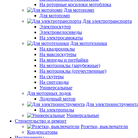
На роторные косилоки мотоблока
Для мотопомп
Для мотопомп
Для электротранспорта
Электроскутер
Электровелосиведы
На электросамокаты
Для мототехники
На квадроциклы
На максискутеры
На мопеды и питбайки
На мотоциклы (зарубежные)
На мотоциклы (отечественные)
На скутеры
На снегоходы
Универсальные
Для моторных лодок
Лодочный мотор
Для электроинструмент
На электропилы
Универсальные
Строительство и ремонт
Розетки, выключатели
Конденсаторы
Инструменты