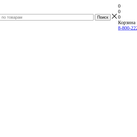
0
0
0
Корзина 
8-800-22