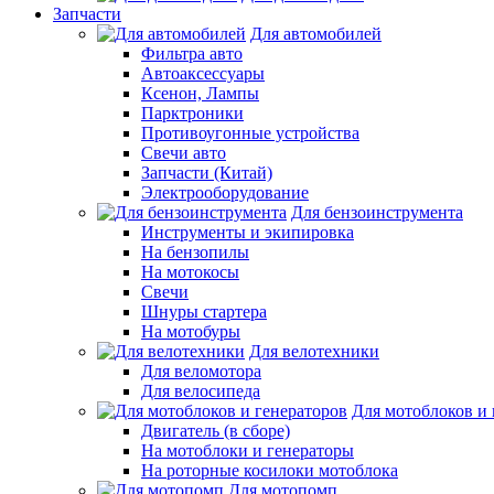
Запчасти
Для автомобилей
Фильтра авто
Автоаксессуары
Ксенон, Лампы
Парктроники
Противоугонные устройства
Свечи авто
Запчасти (Китай)
Электрооборудование
Для бензоинструмента
Инструменты и экипировка
На бензопилы
На мотокосы
Свечи
Шнуры стартера
На мотобуры
Для велотехники
Для веломотора
Для велосипеда
Для мотоблоков и 
Двигатель (в сборе)
На мотоблоки и генераторы
На роторные косилоки мотоблока
Для мотопомп