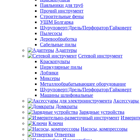
Паяльники для труб
Прочий инструмент
Строительные фены
УШМ Болгарка
Шуруповерт/Дрель/Перфоратор/Гайковерт
Пылесосы
Деревообработка
Сабельные пилы
Адаптеры
Сетевой инструмент
Краскопульты
Циркулярные пилы
Лобзики
Миксеры
Металлообрабатывающее оборудование
Шуруповерт/Дрель/Перфоратор/Гайковерт
Машины шлифовальные
Аксессуары 
Домкраты
Зарядные устройства
Измерит
Ключи
Насосы, компрессоры
Отвертки