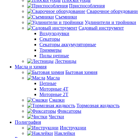
Плоскогубцы
Приспособления
Сварочное оборудовани
Съемники
Удлинители и тройники
Садовый инструмент
Воздуходувки
Секаторы
Секаторы аккумуляторные
Триммеры
Пилы цепные
Лестницы
Масла и химия
Бытовая химия
Масла
Цепные
Моторные 4Т
Моторные 2Т
Смазки
Тормозная жидкость
Фиксаторы
Чистки
Полиграфия
Инструкции
Наклейки