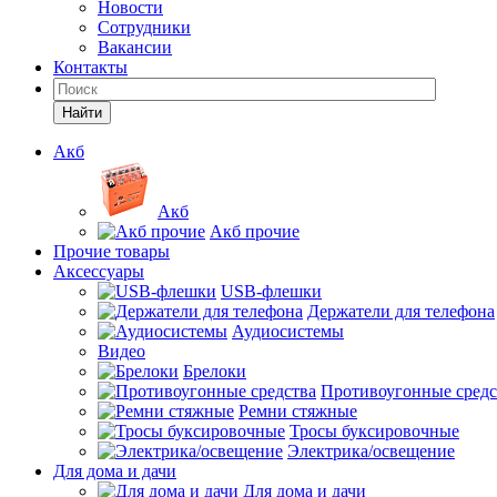
Новости
Сотрудники
Вакансии
Контакты
Найти
Акб
Акб
Акб прочие
Прочие товары
Аксессуары
USB-флешки
Держатели для телефона
Аудиосистемы
Видео
Брелоки
Противоугонные средс
Ремни стяжные
Тросы буксировочные
Электрика/освещение
Для дома и дачи
Для дома и дачи