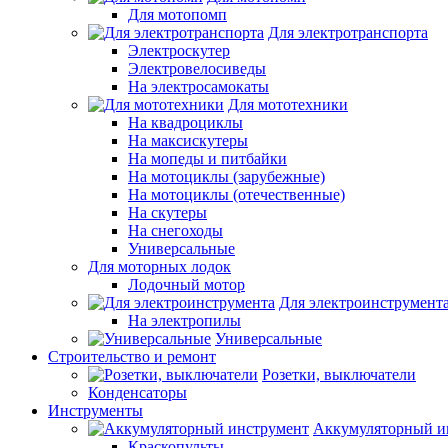
Для мотопомп
Для электротранспорта
Электроскутер
Электровелосиведы
На электросамокаты
Для мототехники
На квадроциклы
На максискутеры
На мопеды и питбайки
На мотоциклы (зарубежные)
На мотоциклы (отечественные)
На скутеры
На снегоходы
Универсальные
Для моторных лодок
Лодочный мотор
Для электроинструмент
На электропилы
Универсальные
Строительство и ремонт
Розетки, выключатели
Конденсаторы
Инструменты
Аккумуляторный и
Краскопульты