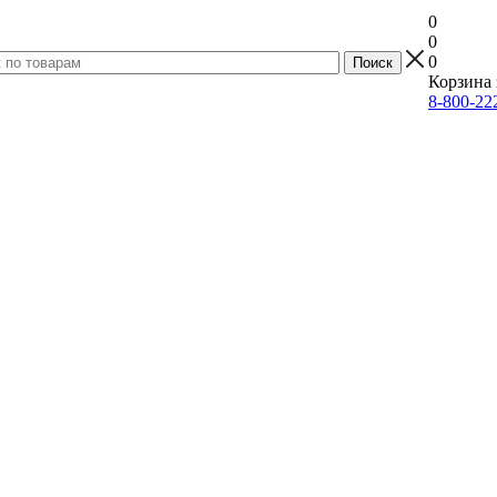
0
0
0
Корзина 
8-800-22