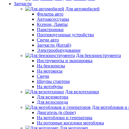
Запчасти
Для автомобилей
Фильтра авто
Автоаксессуары
Ксенон, Лампы
Парктроники
Противоугонные устройства
Свечи авто
Запчасти (Китай)
Электрооборудование
Для бензоинструмента
Инструменты и экипировка
На бензопилы
На мотокосы
Свечи
Шнуры стартера
На мотобуры
Для велотехники
Для веломотора
Для велосипеда
Для мотоблоков и 
Двигатель (в сборе)
На мотоблоки и генераторы
На роторные косилоки мотоблока
Для мотопомп