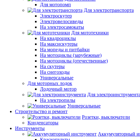
Для мотопомп
Для электротранспорта
Электроскутер
Электровелосиведы
На электросамокаты
Для мототехники
На квадроциклы
На максискутеры
На мопеды и питбайки
На мотоциклы (зарубежные)
На мотоциклы (отечественные)
На скутеры
На снегоходы
Универсальные
Для моторных лодок
Лодочный мотор
Для электроинструмент
На электропилы
Универсальные
Строительство и ремонт
Розетки, выключатели
Конденсаторы
Инструменты
Аккумуляторный и
Краскопульты