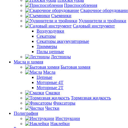
Плоскогубцы
Приспособления
Сварочное оборудовани
Съемники
Удлинители и тройники
Садовый инструмент
Воздуходувки
Секаторы
Секаторы аккумуляторные
Триммеры
Пилы цепные
Лестницы
Масла и химия
Бытовая химия
Масла
Цепные
Моторные 4Т
Моторные 2Т
Смазки
Тормозная жидкость
Фиксаторы
Чистки
Полиграфия
Инструкции
Наклейки