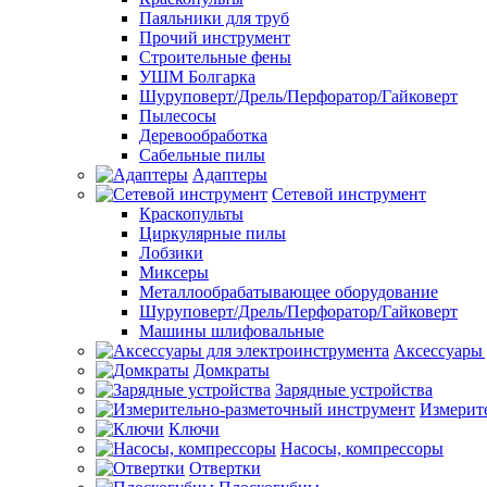
Паяльники для труб
Прочий инструмент
Строительные фены
УШМ Болгарка
Шуруповерт/Дрель/Перфоратор/Гайковерт
Пылесосы
Деревообработка
Сабельные пилы
Адаптеры
Сетевой инструмент
Краскопульты
Циркулярные пилы
Лобзики
Миксеры
Металлообрабатывающее оборудование
Шуруповерт/Дрель/Перфоратор/Гайковерт
Машины шлифовальные
Аксессуары 
Домкраты
Зарядные устройства
Измерит
Ключи
Насосы, компрессоры
Отвертки