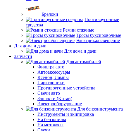
Брелоки
Противоугонные
средства
Ремни стяжные
Тросы буксировочные
Электрика/освещение
Для дома и дачи
Для дома и дачи
Запчасти
Для автомобилей
Фильтра авто
Автоаксессуары
Ксенон, Лампы
Парктроники
Противоугонные устройства
Свечи авто
Запчасти (Китай)
Электрооборудование
Для бензоинструмента
Инструменты и экипировка
На бензопилы
На мотокосы
Свечи