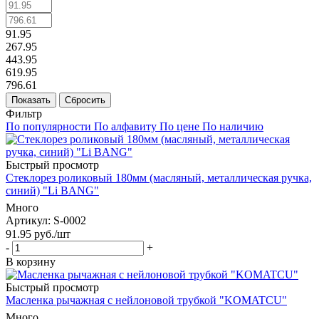
91.95
267.95
443.95
619.95
796.61
Показать
Сбросить
Фильтр
По популярности
По алфавиту
По цене
По наличию
Быстрый просмотр
Стеклорез роликовый 180мм (масляный, металлическая ручка,
синий) "Li BANG"
Много
Артикул
: S-0002
91.95
руб.
/шт
-
+
В корзину
Быстрый просмотр
Масленка рычажная с нейлоновой трубкой "KOMATCU"
Много