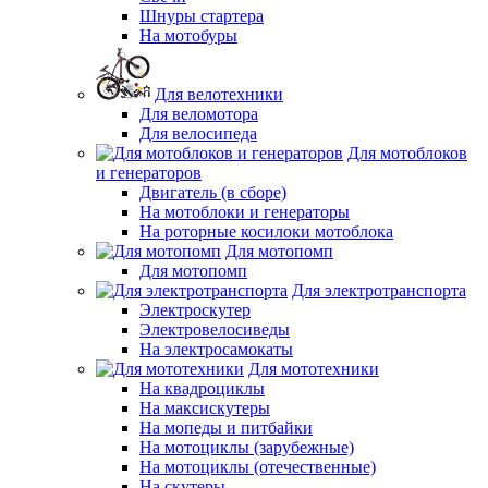
Шнуры стартера
На мотобуры
Для велотехники
Для веломотора
Для велосипеда
Для мотоблоков
и генераторов
Двигатель (в сборе)
На мотоблоки и генераторы
На роторные косилоки мотоблока
Для мотопомп
Для мотопомп
Для электротранспорта
Электроскутер
Электровелосиведы
На электросамокаты
Для мототехники
На квадроциклы
На максискутеры
На мопеды и питбайки
На мотоциклы (зарубежные)
На мотоциклы (отечественные)
На скутеры