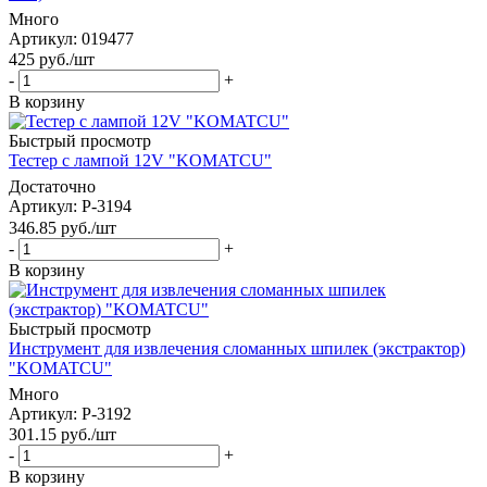
Много
Артикул
: 019477
425
руб.
/шт
-
+
В корзину
Быстрый просмотр
Тестер с лампой 12V "KOMATCU"
Достаточно
Артикул
: P-3194
346.85
руб.
/шт
-
+
В корзину
Быстрый просмотр
Инструмент для извлечения сломанных шпилек (экстрактор)
"KOMATCU"
Много
Артикул
: P-3192
301.15
руб.
/шт
-
+
В корзину