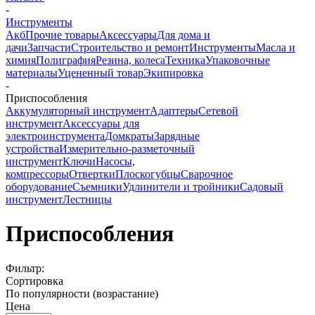
-
Инструменты
Акб
Прочие товары
Аксессуары
Для дома и
дачи
Запчасти
Строительство и ремонт
Инструменты
Масла и
химия
Полиграфия
Резина, колеса
Техника
Упаковочные
материалы
Уцененный товар
Экипировка
-
Приспособления
Аккумуляторный инструмент
Адаптеры
Сетевой
инструмент
Аксессуары для
электроинструмента
Домкраты
Зарядные
устройства
Измерительно-разметочный
инструмент
Ключи
Насосы,
компрессоры
Отвертки
Плоскогубцы
Сварочное
оборудование
Съемники
Удлинители и тройники
Садовый
инструмент
Лестницы
Приспособления
Фильтр:
Сортировка
По популярности (возрастание)
Цена