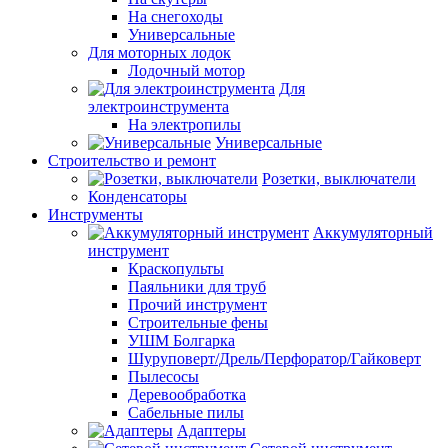
На снегоходы
Универсальные
Для моторных лодок
Лодочный мотор
Для
электроинструмента
На электропилы
Универсальные
Строительство и ремонт
Розетки, выключатели
Конденсаторы
Инструменты
Аккумуляторный
инструмент
Краскопульты
Паяльники для труб
Прочий инструмент
Строительные фены
УШМ Болгарка
Шуруповерт/Дрель/Перфоратор/Гайковерт
Пылесосы
Деревообработка
Сабельные пилы
Адаптеры