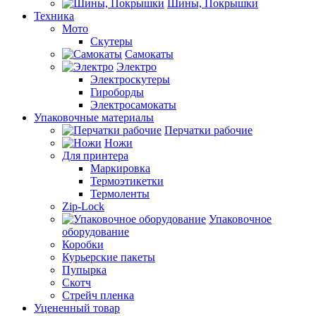
Шины, Покрышки
Техника
Мото
Скутеры
Самокаты
Электро
Электроскутеры
Гироборды
Электросамокаты
Упаковочные материалы
Перчатки рабочие
Ножи
Для принтера
Маркировка
Термоэтикетки
Термоленты
Zip-Lock
Упаковочное
оборудование
Коробки
Курьерские пакеты
Пупырка
Скотч
Стрейч пленка
Уцененный товар