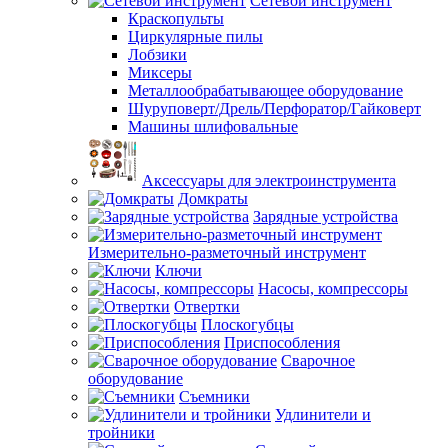
Сетевой инструмент
Краскопульты
Циркулярные пилы
Лобзики
Миксеры
Металлообрабатывающее оборудование
Шуруповерт/Дрель/Перфоратор/Гайковерт
Машины шлифовальные
Аксессуары для электроинструмента
Домкраты
Зарядные устройства
Измерительно-разметочный инструмент
Ключи
Насосы, компрессоры
Отвертки
Плоскогубцы
Приспособления
Сварочное
оборудование
Съемники
Удлинители и
тройники