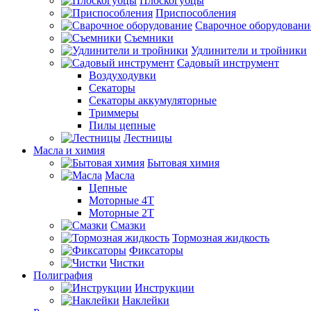
Плоскогубцы
Приспособления
Сварочное оборудовани
Съемники
Удлинители и тройники
Садовый инструмент
Воздуходувки
Секаторы
Секаторы аккумуляторные
Триммеры
Пилы цепные
Лестницы
Масла и химия
Бытовая химия
Масла
Цепные
Моторные 4Т
Моторные 2Т
Смазки
Тормозная жидкость
Фиксаторы
Чистки
Полиграфия
Инструкции
Наклейки