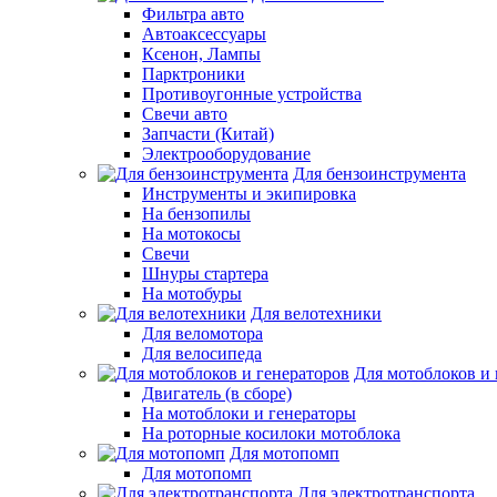
Фильтра авто
Автоаксессуары
Ксенон, Лампы
Парктроники
Противоугонные устройства
Свечи авто
Запчасти (Китай)
Электрооборудование
Для бензоинструмента
Инструменты и экипировка
На бензопилы
На мотокосы
Свечи
Шнуры стартера
На мотобуры
Для велотехники
Для веломотора
Для велосипеда
Для мотоблоков и 
Двигатель (в сборе)
На мотоблоки и генераторы
На роторные косилоки мотоблока
Для мотопомп
Для мотопомп
Для электротранспорта