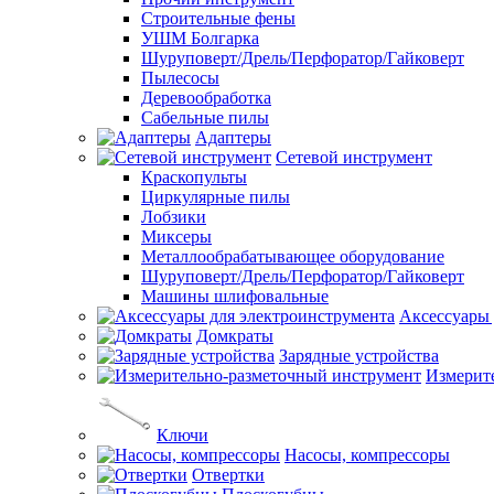
Строительные фены
УШМ Болгарка
Шуруповерт/Дрель/Перфоратор/Гайковерт
Пылесосы
Деревообработка
Сабельные пилы
Адаптеры
Сетевой инструмент
Краскопульты
Циркулярные пилы
Лобзики
Миксеры
Металлообрабатывающее оборудование
Шуруповерт/Дрель/Перфоратор/Гайковерт
Машины шлифовальные
Аксессуары 
Домкраты
Зарядные устройства
Измерит
Ключи
Насосы, компрессоры
Отвертки