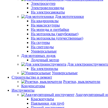
Электроскутер
Электровелосиведы
На электросамокаты
Для мототехники
На квадроциклы
На максискутеры
На мопеды и питбайки
На мотоциклы (зарубежные)
На мотоциклы (отечественные)
На скутеры
На снегоходы
Универсальные
Для моторных лодок
Лодочный мотор
Для электроинструмент
На электропилы
Универсальные
Строительство и ремонт
Розетки, выключатели
Конденсаторы
Инструменты
Аккумуляторный и
Краскопульты
Паяльники для труб
Прочий инструмент