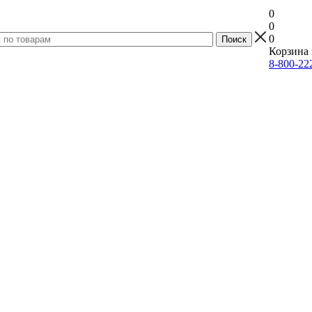
0
0
0
Корзина 
8-800-22