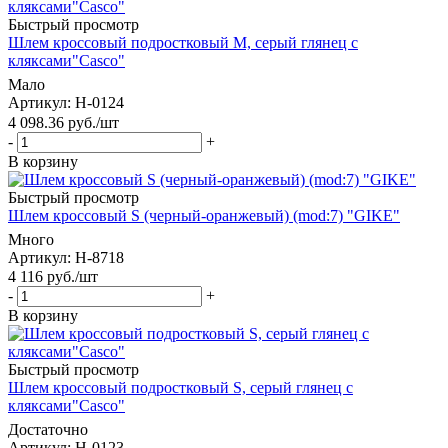
Быстрый просмотр
Шлем кроссовый подростковый M, серый глянец с
кляксами"Casco"
Мало
Артикул
: H-0124
4 098.36
руб.
/шт
-
+
В корзину
Быстрый просмотр
Шлем кроссовый S (черный-оранжевый) (mod:7) "GIKE"
Много
Артикул
: H-8718
4 116
руб.
/шт
-
+
В корзину
Быстрый просмотр
Шлем кроссовый подростковый S, серый глянец с
кляксами"Casco"
Достаточно
Артикул
: H-0123