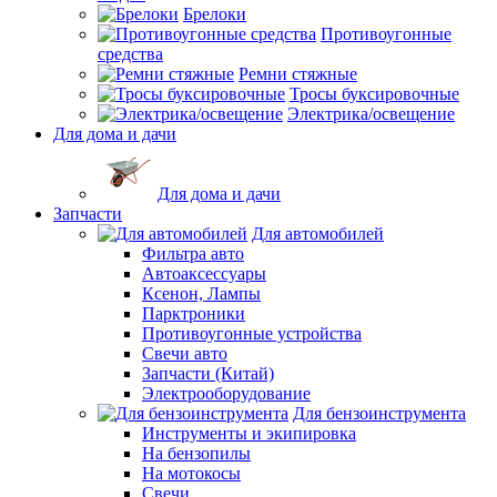
Брелоки
Противоугонные
средства
Ремни стяжные
Тросы буксировочные
Электрика/освещение
Для дома и дачи
Для дома и дачи
Запчасти
Для автомобилей
Фильтра авто
Автоаксессуары
Ксенон, Лампы
Парктроники
Противоугонные устройства
Свечи авто
Запчасти (Китай)
Электрооборудование
Для бензоинструмента
Инструменты и экипировка
На бензопилы
На мотокосы
Свечи