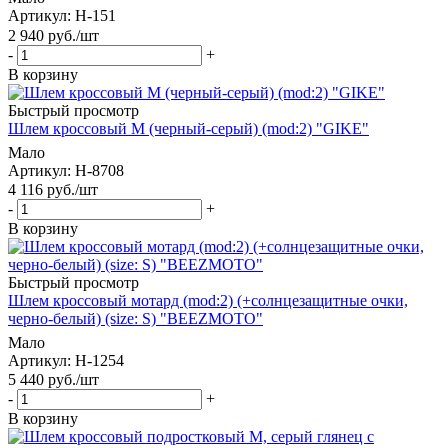
Артикул
: H-151
2 940
руб.
/шт
-
+
В корзину
Быстрый просмотр
Шлем кроссовый M (черный-серый) (mod:2) "GIKE"
Мало
Артикул
: H-8708
4 116
руб.
/шт
-
+
В корзину
Быстрый просмотр
Шлем кроссовый мотард (mod:2) (+солнцезащитные очки,
черно-белый) (size: S) "BEEZMOTO"
Мало
Артикул
: H-1254
5 440
руб.
/шт
-
+
В корзину