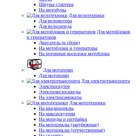
Шнуры стартера
На мотобуры
Для велотехники
Для веломотора
Для велосипеда
Для мотоблоков
и генераторов
Двигатель (в сборе)
На мотоблоки и генераторы
На роторные косилоки мотоблока
Для мотопомп
Для мотопомп
Для электротранспорта
Электроскутер
Электровелосиведы
На электросамокаты
Для мототехники
На квадроциклы
На максискутеры
На мопеды и питбайки
На мотоциклы (зарубежные)
На мотоциклы (отечественные)
На скутеры