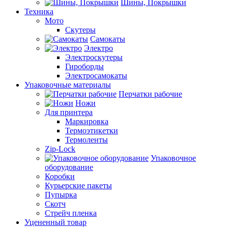
Шины, Покрышки
Техника
Мото
Скутеры
Самокаты
Электро
Электроскутеры
Гироборды
Электросамокаты
Упаковочные материалы
Перчатки рабочие
Ножи
Для принтера
Маркировка
Термоэтикетки
Термоленты
Zip-Lock
Упаковочное
оборудование
Коробки
Курьерские пакеты
Пупырка
Скотч
Стрейч пленка
Уцененный товар