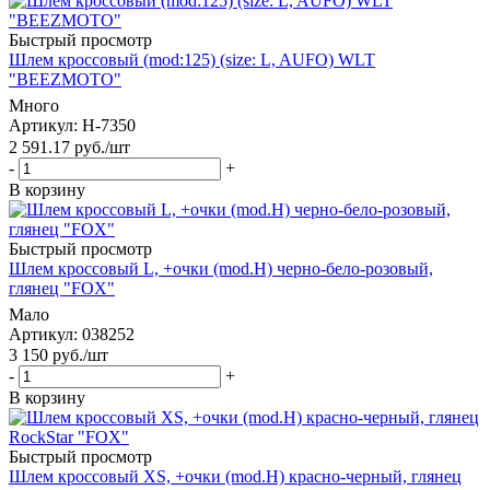
Быстрый просмотр
Шлем кроссовый (mod:125) (size: L, AUFO) WLT
"BEEZMOTO"
Много
Артикул
: H-7350
2 591.17
руб.
/шт
-
+
В корзину
Быстрый просмотр
Шлем кроссовый L, +очки (mod.H) черно-бело-розовый,
глянец "FOX"
Мало
Артикул
: 038252
3 150
руб.
/шт
-
+
В корзину
Быстрый просмотр
Шлем кроссовый XS, +очки (mod.H) красно-черный, глянец