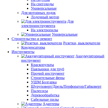
На снегоходы
Универсальные
Для моторных лодок
Лодочный мотор
Для
электроинструмента
На электропилы
Универсальные
Строительство и ремонт
Розетки, выключатели
Конденсаторы
Инструменты
Аккумуляторный
инструмент
Краскопульты
Паяльники для труб
Прочий инструмент
Строительные фены
УШМ Болгарка
Шуруповерт/Дрель/Перфоратор/Гайковерт
Пылесосы
Деревообработка
Сабельные пилы
Адаптеры