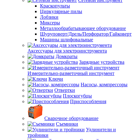
Сетевой инструмент
Краскопульты
Циркулярные пилы
Лобзики
Миксеры
Металлообрабатывающее оборудование
Шуруповерт/Дрель/Перфоратор/Гайковерт
Машины шлифовальные
Аксессуары для электроинструмента
Домкраты
Зарядные устройства
Измерительно-разметочный инструмент
Ключи
Насосы, компрессоры
Отвертки
Плоскогубцы
Приспособления
Сварочное оборудование
Съемники
Удлинители и
тройники