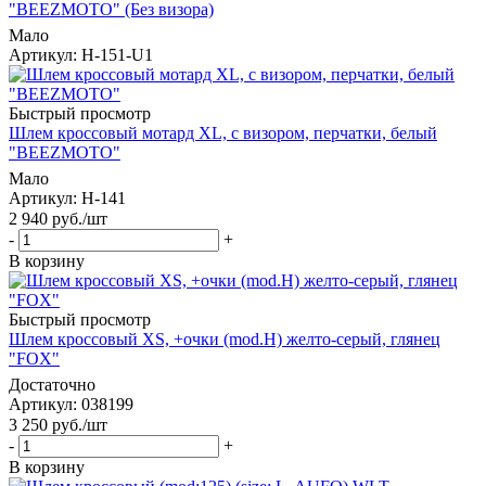
"BEEZMOTO" (Без визора)
Мало
Артикул
: H-151-U1
Быстрый просмотр
Шлем кроссовый мотард XL, c визором, перчатки, белый
"BEEZMOTO"
Мало
Артикул
: H-141
2 940
руб.
/шт
-
+
В корзину
Быстрый просмотр
Шлем кроссовый XS, +очки (mod.H) желто-серый, глянец
"FOX"
Достаточно
Артикул
: 038199
3 250
руб.
/шт
-
+
В корзину