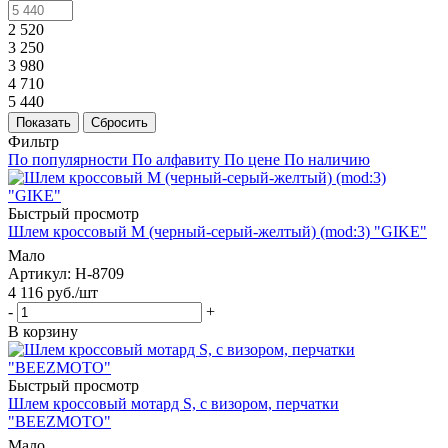
2 520
3 250
3 980
4 710
5 440
Показать
Сбросить
Фильтр
По популярности
По алфавиту
По цене
По наличию
Быстрый просмотр
Шлем кроссовый M (черный-серый-желтый) (mod:3) "GIKE"
Мало
Артикул
: H-8709
4 116
руб.
/шт
-
+
В корзину
Быстрый просмотр
Шлем кроссовый мотард S, c визором, перчатки
"BEEZMOTO"
Мало