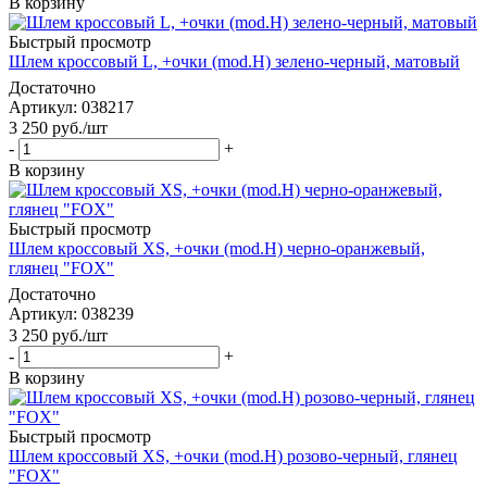
В корзину
Быстрый просмотр
Шлем кроссовый L, +очки (mod.H) зелено-черный, матовый
Достаточно
Артикул
: 038217
3 250
руб.
/шт
-
+
В корзину
Быстрый просмотр
Шлем кроссовый XS, +очки (mod.H) черно-оранжевый,
глянец "FOX"
Достаточно
Артикул
: 038239
3 250
руб.
/шт
-
+
В корзину
Быстрый просмотр
Шлем кроссовый XS, +очки (mod.H) розово-черный, глянец
"FOX"