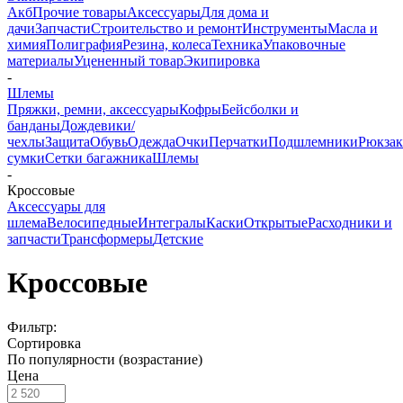
Акб
Прочие товары
Аксессуары
Для дома и
дачи
Запчасти
Строительство и ремонт
Инструменты
Масла и
химия
Полиграфия
Резина, колеса
Техника
Упаковочные
материалы
Уцененный товар
Экипировка
-
Шлемы
Пряжки, ремни, аксессуары
Кофры
Бейсболки и
банданы
Дождевики/
чехлы
Защита
Обувь
Одежда
Очки
Перчатки
Подшлемники
Рюкзак
сумки
Сетки багажника
Шлемы
-
Кроссовые
Аксессуары для
шлема
Велосипедные
Интегралы
Каски
Открытые
Расходники и
запчасти
Трансформеры
Детские
Кроссовые
Фильтр:
Сортировка
По популярности (возрастание)
Цена