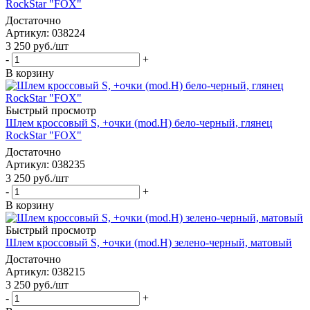
RockStar "FOX"
Достаточно
Артикул
: 038224
3 250
руб.
/шт
-
+
В корзину
Быстрый просмотр
Шлем кроссовый S, +очки (mod.H) бело-черный, глянец
RockStar "FOX"
Достаточно
Артикул
: 038235
3 250
руб.
/шт
-
+
В корзину
Быстрый просмотр
Шлем кроссовый S, +очки (mod.H) зелено-черный, матовый
Достаточно
Артикул
: 038215
3 250
руб.
/шт
-
+