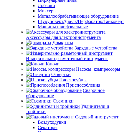
Циркулярные пилы
Лобзики
Миксеры
Металлообрабатывающее оборудование
Шуруповерт/Дрель/Перфоратор/Гайковерт
Машины шлифовальные
Аксессуары для электроинструмента
Домкраты
Зарядные устройства
Измерительно-разметочный инструмент
Ключи
Насосы, компрессоры
Отвертки
Плоскогубцы
Приспособления
Сварочное
оборудование
Съемники
Удлинители и
тройники
Садовый инструмент
Воздуходувки
Секаторы