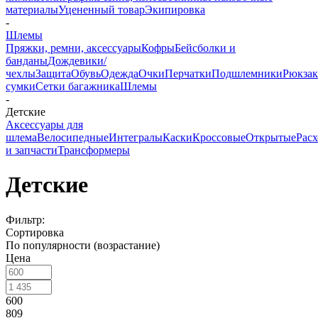
материалы
Уцененный товар
Экипировка
-
Шлемы
Пряжки, ремни, аксессуары
Кофры
Бейсболки и
банданы
Дождевики/
чехлы
Защита
Обувь
Одежда
Очки
Перчатки
Подшлемники
Рюкзак
сумки
Сетки багажника
Шлемы
-
Детские
Аксессуары для
шлема
Велосипедные
Интегралы
Каски
Кроссовые
Открытые
Рас
и запчасти
Трансформеры
Детские
Фильтр:
Сортировка
По популярности (возрастание)
Цена
600
809