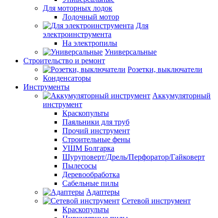
Для моторных лодок
Лодочный мотор
Для
электроинструмента
На электропилы
Универсальные
Строительство и ремонт
Розетки, выключатели
Конденсаторы
Инструменты
Аккумуляторный
инструмент
Краскопульты
Паяльники для труб
Прочий инструмент
Строительные фены
УШМ Болгарка
Шуруповерт/Дрель/Перфоратор/Гайковерт
Пылесосы
Деревообработка
Сабельные пилы
Адаптеры
Сетевой инструмент
Краскопульты