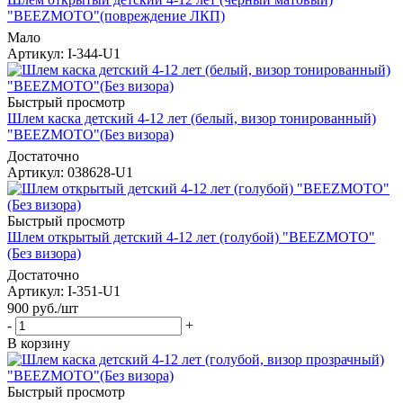
"BEEZMOTO"(повреждение ЛКП)
Мало
Артикул
: I-344-U1
Быстрый просмотр
Шлем каска детский 4-12 лет (белый, визор тонированный)
"BEEZMOTO"(Без визора)
Достаточно
Артикул
: 038628-U1
Быстрый просмотр
Шлем открытый детский 4-12 лет (голубой) "BEEZMOTO"
(Без визора)
Достаточно
Артикул
: I-351-U1
900
руб.
/шт
-
+
В корзину
Быстрый просмотр