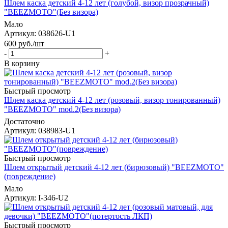
Шлем каска детский 4-12 лет (голубой, визор прозрачный)
"BEEZMOTO"(Без визора)
Мало
Артикул
: 038626-U1
600
руб.
/шт
-
+
В корзину
Быстрый просмотр
Шлем каска детский 4-12 лет (розовый, визор тонированный)
"BEEZMOTO" mod.2(Без визора)
Достаточно
Артикул
: 038983-U1
Быстрый просмотр
Шлем открытый детский 4-12 лет (бирюзовый) "BEEZMOTO"
(повреждение)
Мало
Артикул
: I-346-U2
Быстрый просмотр