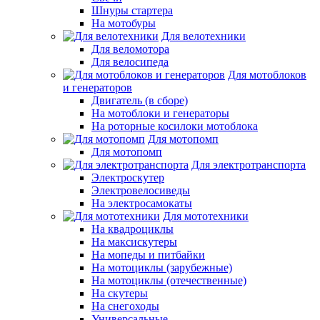
Шнуры стартера
На мотобуры
Для велотехники
Для веломотора
Для велосипеда
Для мотоблоков
и генераторов
Двигатель (в сборе)
На мотоблоки и генераторы
На роторные косилоки мотоблока
Для мотопомп
Для мотопомп
Для электротранспорта
Электроскутер
Электровелосиведы
На электросамокаты
Для мототехники
На квадроциклы
На максискутеры
На мопеды и питбайки
На мотоциклы (зарубежные)
На мотоциклы (отечественные)
На скутеры
На снегоходы
Универсальные