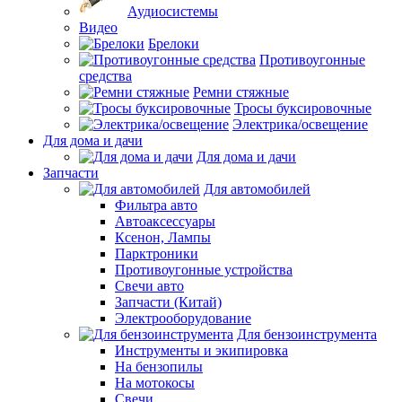
Аудиосистемы
Видео
Брелоки
Противоугонные
средства
Ремни стяжные
Тросы буксировочные
Электрика/освещение
Для дома и дачи
Для дома и дачи
Запчасти
Для автомобилей
Фильтра авто
Автоаксессуары
Ксенон, Лампы
Парктроники
Противоугонные устройства
Свечи авто
Запчасти (Китай)
Электрооборудование
Для бензоинструмента
Инструменты и экипировка
На бензопилы
На мотокосы
Свечи