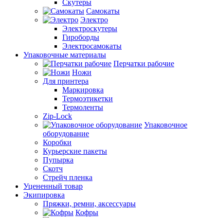
Скутеры
Самокаты
Электро
Электроскутеры
Гироборды
Электросамокаты
Упаковочные материалы
Перчатки рабочие
Ножи
Для принтера
Маркировка
Термоэтикетки
Термоленты
Zip-Lock
Упаковочное
оборудование
Коробки
Курьерские пакеты
Пупырка
Скотч
Стрейч пленка
Уцененный товар
Экипировка
Пряжки, ремни, аксессуары
Кофры