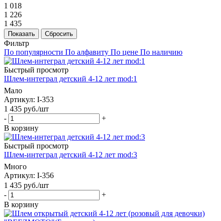
1 018
1 226
1 435
Показать
Сбросить
Фильтр
По популярности
По алфавиту
По цене
По наличию
Быстрый просмотр
Шлем-интеграл детский 4-12 лет mod:1
Мало
Артикул
: I-353
1 435
руб.
/шт
-
+
В корзину
Быстрый просмотр
Шлем-интеграл детский 4-12 лет mod:3
Много
Артикул
: I-356
1 435
руб.
/шт
-
+
В корзину