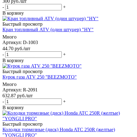
300
руб.
/шт
-
+
В корзину
Быстрый просмотр
Кран топливный ATV (один штуцер) "HY"
Много
Артикул
: D-1003
44.70
руб.
/шт
-
+
В корзину
Быстрый просмотр
Курок газа ATV 250 ''BEEZMOTO"
Много
Артикул
: R-2091
632.87
руб.
/шт
-
+
В корзину
Быстрый просмотр
Колодки тормозные (диск) Honda ATC 250R (желтые)
"YONGLI PRO"