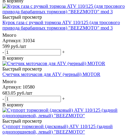
В корзину
Быстрый просмотр
Курок газа с ручкой тормоза ATV 110/125 (для тросового
привода барабанных тормозов) "BEEZMOTO" mod 3
Много
Артикул
: 31034
599
руб.
/шт
-
+
В корзину
Быстрый просмотр
Счетчик моточасов для ATV (черный) MOTOR
Много
Артикул
: 10580
683.05
руб.
/шт
-
+
В корзину
Быстрый просмотр
Суппорт тормозной (дисковый) ATV 110/125 (задний
однопоршневой, левый) "BEEZMOTO"