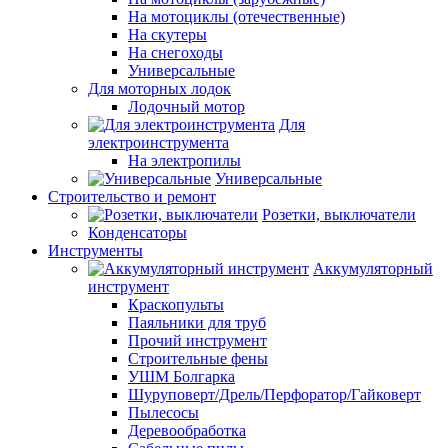
На мотоциклы (отечественные)
На скутеры
На снегоходы
Универсальные
Для моторных лодок
Лодочный мотор
Для
электроинструмента
На электропилы
Универсальные
Строительство и ремонт
Розетки, выключатели
Конденсаторы
Инструменты
Аккумуляторный
инструмент
Краскопульты
Паяльники для труб
Прочий инструмент
Строительные фены
УШМ Болгарка
Шуруповерт/Дрель/Перфоратор/Гайковерт
Пылесосы
Деревообработка