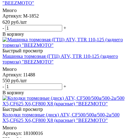
"BEEZMOTO"
Много
Артикул
: M-1852
620
руб.
/шт
-
+
В корзину
Быстрый просмотр
Машинка тормозная (ГТЦ) ATV, TTR 110-125 (заднего
тормоза) "BEEZMOTO"
Много
Артикул
: 11488
550
руб.
/шт
-
+
В корзину
Быстрый просмотр
Колодки тормозные (диск) ATV, CF500/500a/500-2a/500
X5,CF625 X6,CF800 X8 (красные) "BEEZMOTO"
Много
Артикул
: 18100016