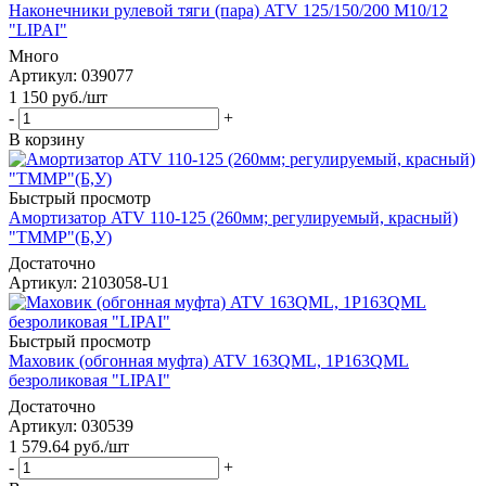
Наконечники рулевой тяги (пара) ATV 125/150/200 M10/12
"LIPAI"
Много
Артикул
: 039077
1 150
руб.
/шт
-
+
В корзину
Быстрый просмотр
Амортизатор ATV 110-125 (260мм; регулируемый, красный)
"TMMP"(Б,У)
Достаточно
Артикул
: 2103058-U1
Быстрый просмотр
Маховик (обгонная муфта) ATV 163QML, 1P163QML
безроликовая "LIPAI"
Достаточно
Артикул
: 030539
1 579.64
руб.
/шт
-
+