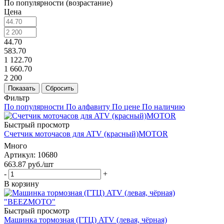
По популярности (возрастание)
Цена
44.70
583.70
1 122.70
1 660.70
2 200
Показать
Сбросить
Фильтр
По популярности
По алфавиту
По цене
По наличию
Быстрый просмотр
Счетчик моточасов для ATV (красный)MOTOR
Много
Артикул
: 10680
663.87
руб.
/шт
-
+
В корзину
Быстрый просмотр
Машинка тормозная (ГТЦ) ATV (левая, чёрная)