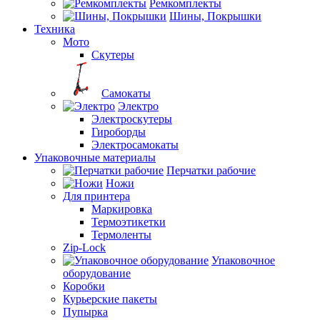
Ремкомплекты
Шины, Покрышки
Техника
Мото
Скутеры
Самокаты
Электро
Электроскутеры
Гироборды
Электросамокаты
Упаковочные материалы
Перчатки рабочие
Ножи
Для принтера
Маркировка
Термоэтикетки
Термоленты
Zip-Lock
Упаковочное
оборудование
Коробки
Курьерские пакеты
Пупырка