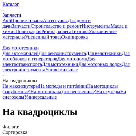
Каталог
-
Запчасти
Акб
Прочие товары
Аксессуары
Для дома и
дачи
Запчасти
Строительство и ремонт
Инструменты
Масла и
химия
Полиграфия
Резина, колеса
Техника
Упаковочные
материалы
Уцененный товар
Экипировка
-
Для мототехники
Для автомобилей
Для бензоинструмента
Для велотехники
Для
мотоблоков и генераторов
Для мотопомп
Для
электротранспорта
Для мототехники
Для моторных лодок
Для
электроинструмента
Универсальные
-
На квадроциклы
На максискутеры
На мопеды и питбайки
На мотоциклы
(зарубежные)
На мотоциклы (отечественные)
На скутеры
На
снегоходы
Универсальные
На квадроциклы
Фильтр:
Сортировка