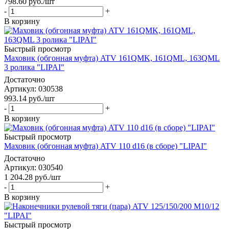
798.60
руб.
/шт
-
+
В корзину
Быстрый просмотр
Маховик (обгонная муфта) ATV 161QMK, 161QML, 163QML
3 ролика "LIPAI"
Достаточно
Артикул
: 030538
993.14
руб.
/шт
-
+
В корзину
Быстрый просмотр
Маховик (обгонная муфта) ATV 110 d16 (в сборе) "LIPAI"
Достаточно
Артикул
: 030540
1 204.28
руб.
/шт
-
+
В корзину
Быстрый просмотр