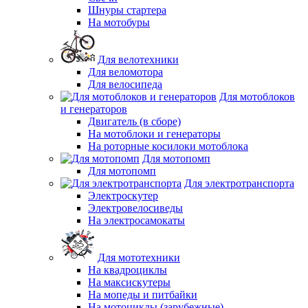
Шнуры стартера
На мотобуры
Для велотехники
Для веломотора
Для велосипеда
Для мотоблоков
и генераторов
Двигатель (в сборе)
На мотоблоки и генераторы
На роторные косилоки мотоблока
Для мотопомп
Для мотопомп
Для электротранспорта
Электроскутер
Электровелосиведы
На электросамокаты
Для мототехники
На квадроциклы
На максискутеры
На мопеды и питбайки
На мотоциклы (зарубежные)