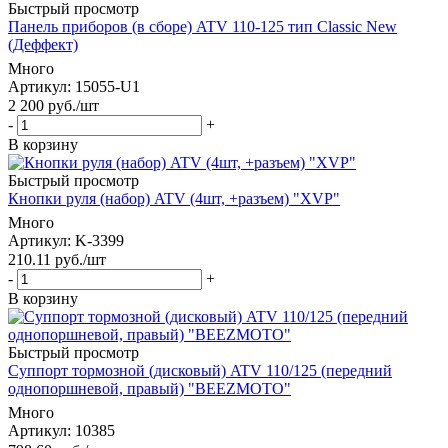
Быстрый просмотр
Панель приборов (в сборе) ATV 110-125 тип Classic New
(Деффект)
Много
Артикул
: 15055-U1
2 200
руб.
/шт
-
+
В корзину
Быстрый просмотр
Кнопки руля (набор) ATV (4шт, +разъем) "XVP"
Много
Артикул
: K-3399
210.11
руб.
/шт
-
+
В корзину
Быстрый просмотр
Суппорт тормозной (дисковый) ATV 110/125 (передний
однопоршневой, правый) "BEEZMOTO"
Много
Артикул
: 10385