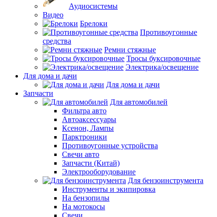
Аудиосистемы
Видео
Брелоки
Противоугонные
средства
Ремни стяжные
Тросы буксировочные
Электрика/освещение
Для дома и дачи
Для дома и дачи
Запчасти
Для автомобилей
Фильтра авто
Автоаксессуары
Ксенон, Лампы
Парктроники
Противоугонные устройства
Свечи авто
Запчасти (Китай)
Электрооборудование
Для бензоинструмента
Инструменты и экипировка
На бензопилы
На мотокосы
Свечи