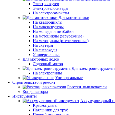
Электроскутер
Электровелосиведы
На электросамокаты
Для мототехники
На квадроциклы
На максискутеры
На мопеды и питбайки
На мотоциклы (зарубежные)
На мотоциклы (отечественные)
На скутеры
На снегоходы
Универсальные
Для моторных лодок
Лодочный мотор
Для электроинструмент
На электропилы
Универсальные
Строительство и ремонт
Розетки, выключатели
Конденсаторы
Инструменты
Аккумуляторный и
Краскопульты
Паяльники для труб
Прочий инструмент