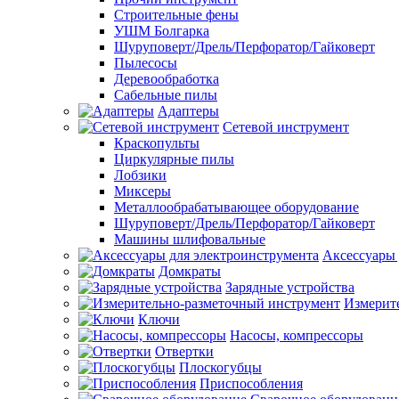
Строительные фены
УШМ Болгарка
Шуруповерт/Дрель/Перфоратор/Гайковерт
Пылесосы
Деревообработка
Сабельные пилы
Адаптеры
Сетевой инструмент
Краскопульты
Циркулярные пилы
Лобзики
Миксеры
Металлообрабатывающее оборудование
Шуруповерт/Дрель/Перфоратор/Гайковерт
Машины шлифовальные
Аксессуары 
Домкраты
Зарядные устройства
Измерит
Ключи
Насосы, компрессоры
Отвертки
Плоскогубцы
Приспособления