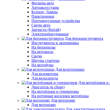
Фильтра авто
Автоаксессуары
Ксенон, Лампы
Парктроники
Противоугонные устройства
Свечи авто
Запчасти (Китай)
Электрооборудование
Для бензоинструмента
Инструменты и экипировка
На бензопилы
На мотокосы
Свечи
Шнуры стартера
На мотобуры
Для велотехники
Для веломотора
Для велосипеда
Для мотоблоков и 
Двигатель (в сборе)
На мотоблоки и генераторы
На роторные косилоки мотоблока
Для мотопомп
Для мотопомп
Для электротранспорта