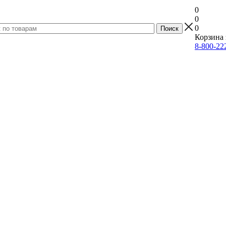
0
0
0
Корзина 
8-800-22