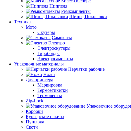
Колеса в сборе
Ниппеля
Ремкомплекты
Шины, Покрышки
Техника
Мото
Скутеры
Самокаты
Электро
Электроскутеры
Гироборды
Электросамокаты
Упаковочные материалы
Перчатки рабочие
Ножи
Для принтера
Маркировка
Термоэтикетки
Термоленты
Zip-Lock
Упаковочное оборудо
Коробки
Курьерские пакеты
Пупырка
Скотч