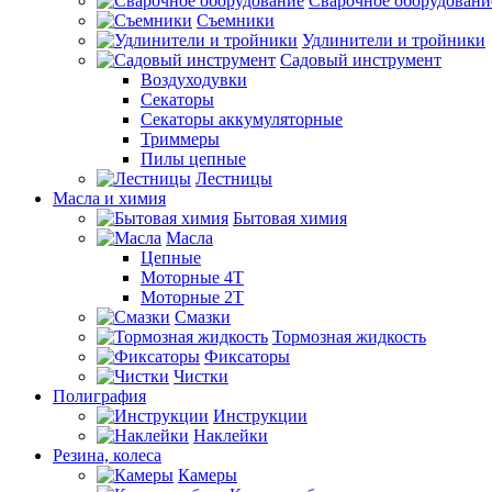
Сварочное оборудовани
Съемники
Удлинители и тройники
Садовый инструмент
Воздуходувки
Секаторы
Секаторы аккумуляторные
Триммеры
Пилы цепные
Лестницы
Масла и химия
Бытовая химия
Масла
Цепные
Моторные 4Т
Моторные 2Т
Смазки
Тормозная жидкость
Фиксаторы
Чистки
Полиграфия
Инструкции
Наклейки
Резина, колеса
Камеры