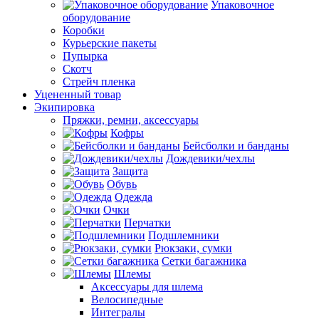
Упаковочное
оборудование
Коробки
Курьерские пакеты
Пупырка
Скотч
Стрейч пленка
Уцененный товар
Экипировка
Пряжки, ремни, аксессуары
Кофры
Бейсболки и банданы
Дождевики/чехлы
Защита
Обувь
Одежда
Очки
Перчатки
Подшлемники
Рюкзаки, сумки
Сетки багажника
Шлемы
Аксессуары для шлема
Велосипедные
Интегралы