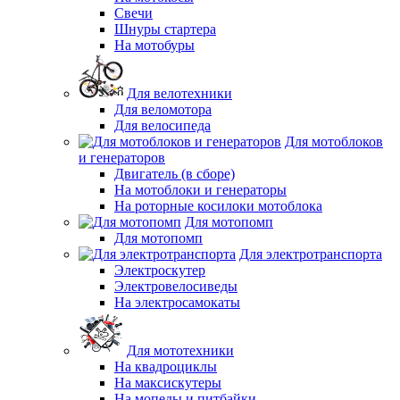
Свечи
Шнуры стартера
На мотобуры
Для велотехники
Для веломотора
Для велосипеда
Для мотоблоков
и генераторов
Двигатель (в сборе)
На мотоблоки и генераторы
На роторные косилоки мотоблока
Для мотопомп
Для мотопомп
Для электротранспорта
Электроскутер
Электровелосиведы
На электросамокаты
Для мототехники
На квадроциклы
На максискутеры
На мопеды и питбайки