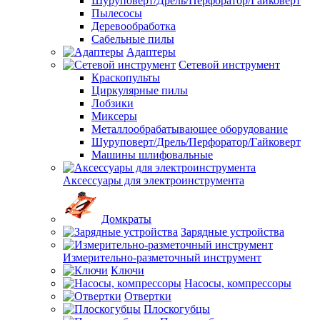
Шуруповерт/Дрель/Перфоратор/Гайковерт
Пылесосы
Деревообработка
Сабельные пилы
Адаптеры
Сетевой инструмент
Краскопульты
Циркулярные пилы
Лобзики
Миксеры
Металлообрабатывающее оборудование
Шуруповерт/Дрель/Перфоратор/Гайковерт
Машины шлифовальные
Аксессуары для электроинструмента
Домкраты
Зарядные устройства
Измерительно-разметочный инструмент
Ключи
Насосы, компрессоры
Отвертки
Плоскогубцы