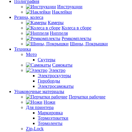
Полиграфия
Инструкции
Наклейки
Резина, колеса
Камеры
Колеса в сборе
Ниппеля
Ремкомплекты
Шины, Покрышки
Техника
Мото
Скутеры
Самокаты
Электро
Электроскутеры
Гироборды
Электросамокаты
Упаковочные материалы
Перчатки рабочие
Ножи
Для принтера
Маркировка
Термоэтикетки
Термоленты
Zip-Lock