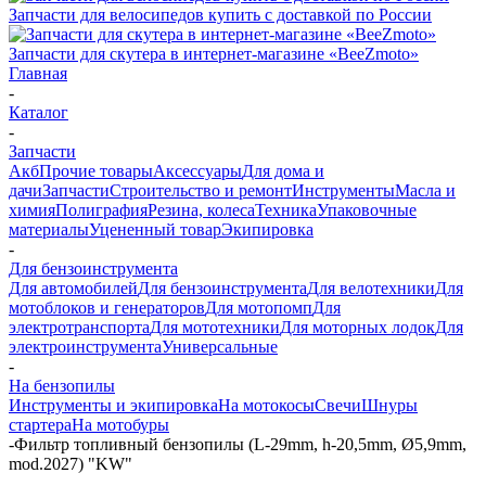
Запчасти для велосипедов купить с доставкой по России
Запчасти для скутера в интернет-магазине «BeeZmoto»
Главная
-
Каталог
-
Запчасти
Акб
Прочие товары
Аксессуары
Для дома и
дачи
Запчасти
Строительство и ремонт
Инструменты
Масла и
химия
Полиграфия
Резина, колеса
Техника
Упаковочные
материалы
Уцененный товар
Экипировка
-
Для бензоинструмента
Для автомобилей
Для бензоинструмента
Для велотехники
Для
мотоблоков и генераторов
Для мотопомп
Для
электротранспорта
Для мототехники
Для моторных лодок
Для
электроинструмента
Универсальные
-
На бензопилы
Инструменты и экипировка
На мотокосы
Свечи
Шнуры
стартера
На мотобуры
-
Фильтр топливный бензопилы (L-29mm, h-20,5mm, Ø5,9mm,
mod.2027) "KW"