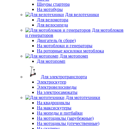
Шнуры стартера
На мотобуры
Для велотехники
Для веломотора
Для велосипеда
Для мотоблоков
и генераторов
Двигатель (в сборе)
На мотоблоки и генераторы
На роторные косилоки мотоблока
Для мотопомп
Для мотопомп
Для электротранспорта
Электроскутер
Электровелосиведы
На электросамокаты
Для мототехники
На квадроциклы
На максискутеры
На мопеды и питбайки
На мотоциклы (зарубежные)
На мотоциклы (отечественные)
На скутеры