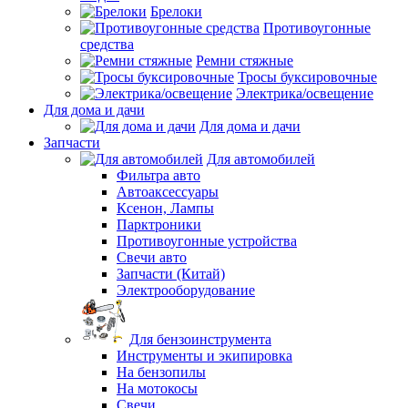
Брелоки
Противоугонные
средства
Ремни стяжные
Тросы буксировочные
Электрика/освещение
Для дома и дачи
Для дома и дачи
Запчасти
Для автомобилей
Фильтра авто
Автоаксессуары
Ксенон, Лампы
Парктроники
Противоугонные устройства
Свечи авто
Запчасти (Китай)
Электрооборудование
Для бензоинструмента
Инструменты и экипировка
На бензопилы
На мотокосы
Свечи