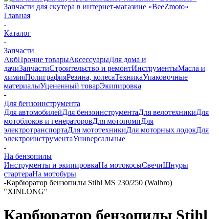
Запчасти для скутера в интернет-магазине «BeeZmoto»
Главная
-
Каталог
-
Запчасти
Акб
Прочие товары
Аксессуары
Для дома и
дачи
Запчасти
Строительство и ремонт
Инструменты
Масла и
химия
Полиграфия
Резина, колеса
Техника
Упаковочные
материалы
Уцененный товар
Экипировка
-
Для бензоинструмента
Для автомобилей
Для бензоинструмента
Для велотехники
Для
мотоблоков и генераторов
Для мотопомп
Для
электротранспорта
Для мототехники
Для моторных лодок
Для
электроинструмента
Универсальные
-
На бензопилы
Инструменты и экипировка
На мотокосы
Свечи
Шнуры
стартера
На мотобуры
-
Карбюратор бензопилы Stihl MS 230/250 (Walbro)
"XINLONG"
Карбюратор бензопилы Stihl