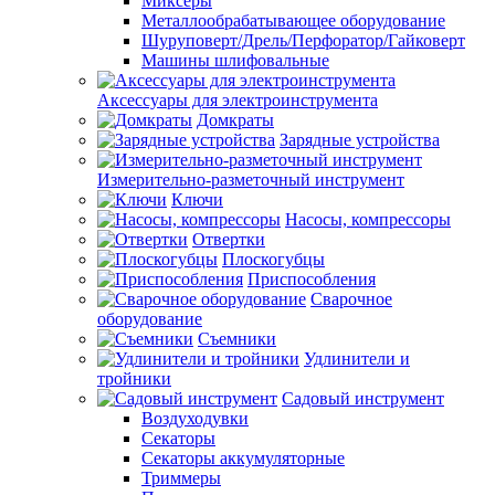
Миксеры
Металлообрабатывающее оборудование
Шуруповерт/Дрель/Перфоратор/Гайковерт
Машины шлифовальные
Аксессуары для электроинструмента
Домкраты
Зарядные устройства
Измерительно-разметочный инструмент
Ключи
Насосы, компрессоры
Отвертки
Плоскогубцы
Приспособления
Сварочное
оборудование
Съемники
Удлинители и
тройники
Садовый инструмент
Воздуходувки
Секаторы
Секаторы аккумуляторные
Триммеры