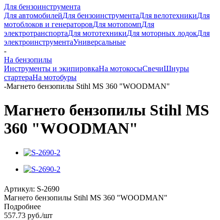
Для бензоинструмента
Для автомобилей
Для бензоинструмента
Для велотехники
Для
мотоблоков и генераторов
Для мотопомп
Для
электротранспорта
Для мототехники
Для моторных лодок
Для
электроинструмента
Универсальные
-
На бензопилы
Инструменты и экипировка
На мотокосы
Свечи
Шнуры
стартера
На мотобуры
-
Магнето бензопилы Stihl MS 360 "WOODMAN"
Магнето бензопилы Stihl MS
360 "WOODMAN"
Артикул:
S-2690
Магнето бензопилы Stihl MS 360 "WOODMAN"
Подробнее
557.73
руб.
/шт