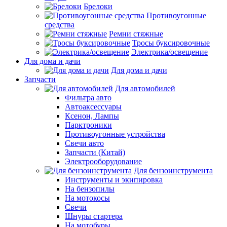
Брелоки
Противоугонные
средства
Ремни стяжные
Тросы буксировочные
Электрика/освещение
Для дома и дачи
Для дома и дачи
Запчасти
Для автомобилей
Фильтра авто
Автоаксессуары
Ксенон, Лампы
Парктроники
Противоугонные устройства
Свечи авто
Запчасти (Китай)
Электрооборудование
Для бензоинструмента
Инструменты и экипировка
На бензопилы
На мотокосы
Свечи
Шнуры стартера
На мотобуры