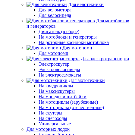
Для велотехники
Для веломотора
Для велосипеда
Для мотоблоков
и генераторов
Двигатель (в сборе)
На мотоблоки и генераторы
На роторные косилоки мотоблока
Для мотопомп
Для мотопомп
Для электротранспорта
Электроскутер
Электровелосиведы
На электросамокаты
Для мототехники
На квадроциклы
На максискутеры
На мопеды и питбайки
На мотоциклы (зарубежные)
На мотоциклы (отечественные)
На скутеры
На снегоходы
Универсальные
Для моторных лодок
Лодочный мотор