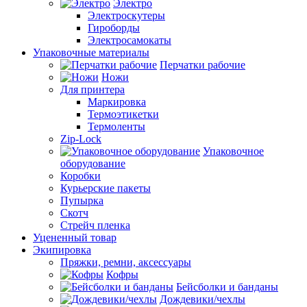
Электро
Электроскутеры
Гироборды
Электросамокаты
Упаковочные материалы
Перчатки рабочие
Ножи
Для принтера
Маркировка
Термоэтикетки
Термоленты
Zip-Lock
Упаковочное
оборудование
Коробки
Курьерские пакеты
Пупырка
Скотч
Стрейч пленка
Уцененный товар
Экипировка
Пряжки, ремни, аксессуары
Кофры
Бейсболки и банданы
Дождевики/чехлы