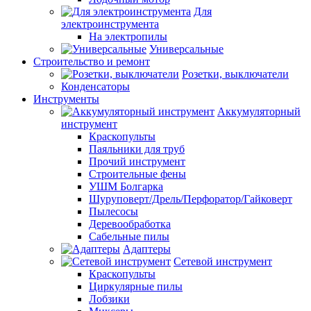
Для
электроинструмента
На электропилы
Универсальные
Строительство и ремонт
Розетки, выключатели
Конденсаторы
Инструменты
Аккумуляторный
инструмент
Краскопульты
Паяльники для труб
Прочий инструмент
Строительные фены
УШМ Болгарка
Шуруповерт/Дрель/Перфоратор/Гайковерт
Пылесосы
Деревообработка
Сабельные пилы
Адаптеры
Сетевой инструмент
Краскопульты
Циркулярные пилы
Лобзики