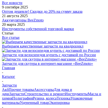
Все новости
9 сентября 2025
Оптом дешевле! Скидки до 20% на сумму заказа
21 августа 2025
Аккумуляторы BeeZmoto
20 марта 2025
Инструменты собственной торговой марки
Статьи
Все статьи
Выбираем качественные запчасти на квадроцикл
Запчасти для велосипедов купить с доставкой по России
Запчасти для скутера в интернет-магазине «BeeZmoto»
Главная
-
Каталог
-
Запчасти
Акб
Прочие товары
Аксессуары
Для дома и
дачи
Запчасти
Строительство и ремонт
Инструменты
Масла и
химия
Полиграфия
Резина, колеса
Техника
Упаковочные
материалы
Уцененный товар
Экипировка
-