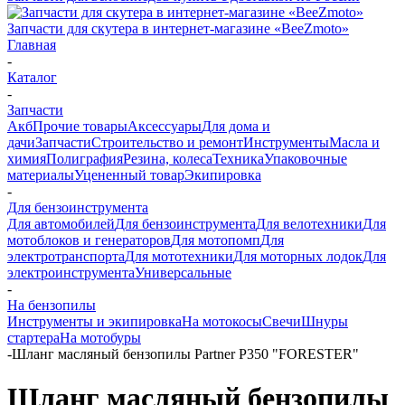
Запчасти для скутера в интернет-магазине «BeeZmoto»
Главная
-
Каталог
-
Запчасти
Акб
Прочие товары
Аксессуары
Для дома и
дачи
Запчасти
Строительство и ремонт
Инструменты
Масла и
химия
Полиграфия
Резина, колеса
Техника
Упаковочные
материалы
Уцененный товар
Экипировка
-
Для бензоинструмента
Для автомобилей
Для бензоинструмента
Для велотехники
Для
мотоблоков и генераторов
Для мотопомп
Для
электротранспорта
Для мототехники
Для моторных лодок
Для
электроинструмента
Универсальные
-
На бензопилы
Инструменты и экипировка
На мотокосы
Свечи
Шнуры
стартера
На мотобуры
-
Шланг масляный бензопилы Partner P350 "FORESTER"
Шланг масляный бензопилы