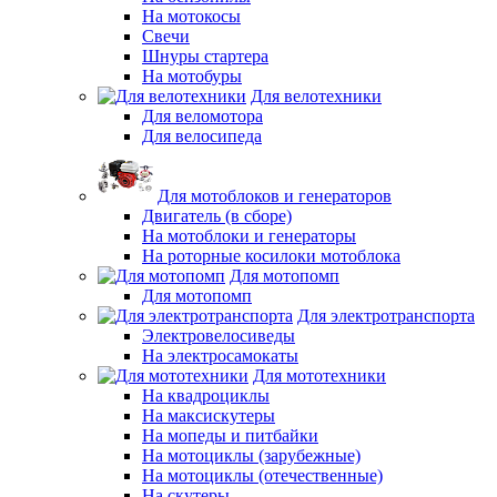
На мотокосы
Свечи
Шнуры стартера
На мотобуры
Для велотехники
Для веломотора
Для велосипеда
Для мотоблоков и генераторов
Двигатель (в сборе)
На мотоблоки и генераторы
На роторные косилоки мотоблока
Для мотопомп
Для мотопомп
Для электротранспорта
Электровелосиведы
На электросамокаты
Для мототехники
На квадроциклы
На максискутеры
На мопеды и питбайки
На мотоциклы (зарубежные)
На мотоциклы (отечественные)
На скутеры