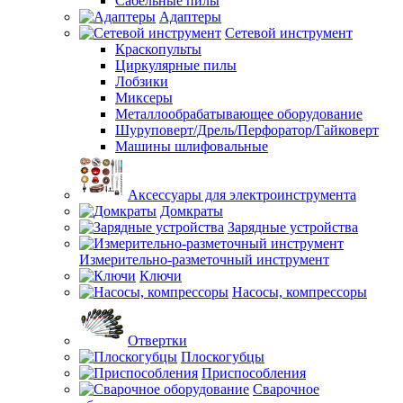
Сабельные пилы
Адаптеры
Сетевой инструмент
Краскопульты
Циркулярные пилы
Лобзики
Миксеры
Металлообрабатывающее оборудование
Шуруповерт/Дрель/Перфоратор/Гайковерт
Машины шлифовальные
Аксессуары для электроинструмента
Домкраты
Зарядные устройства
Измерительно-разметочный инструмент
Ключи
Насосы, компрессоры
Отвертки
Плоскогубцы
Приспособления
Сварочное