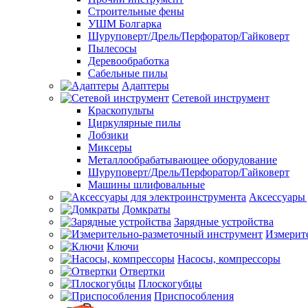
Строительные фены
УШМ Болгарка
Шуруповерт/Дрель/Перфоратор/Гайковерт
Пылесосы
Деревообработка
Сабельные пилы
Адаптеры
Сетевой инструмент
Краскопульты
Циркулярные пилы
Лобзики
Миксеры
Металлообрабатывающее оборудование
Шуруповерт/Дрель/Перфоратор/Гайковерт
Машины шлифовальные
Аксессуары 
Домкраты
Зарядные устройства
Измерит
Ключи
Насосы, компрессоры
Отвертки
Плоскогубцы
Приспособления