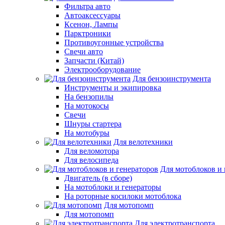
Фильтра авто
Автоаксессуары
Ксенон, Лампы
Парктроники
Противоугонные устройства
Свечи авто
Запчасти (Китай)
Электрооборудование
Для бензоинструмента
Инструменты и экипировка
На бензопилы
На мотокосы
Свечи
Шнуры стартера
На мотобуры
Для велотехники
Для веломотора
Для велосипеда
Для мотоблоков и 
Двигатель (в сборе)
На мотоблоки и генераторы
На роторные косилоки мотоблока
Для мотопомп
Для мотопомп
Для электротранспорта