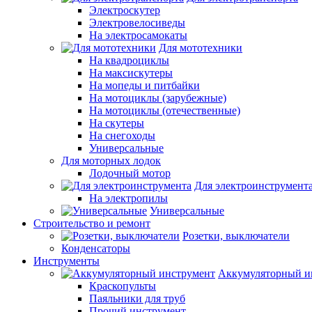
Электроскутер
Электровелосиведы
На электросамокаты
Для мототехники
На квадроциклы
На максискутеры
На мопеды и питбайки
На мотоциклы (зарубежные)
На мотоциклы (отечественные)
На скутеры
На снегоходы
Универсальные
Для моторных лодок
Лодочный мотор
Для электроинструмент
На электропилы
Универсальные
Строительство и ремонт
Розетки, выключатели
Конденсаторы
Инструменты
Аккумуляторный и
Краскопульты
Паяльники для труб
Прочий инструмент