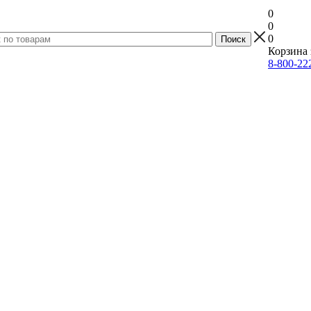
0
0
0
Корзина 
8-800-22