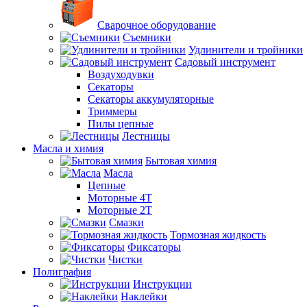
Сварочное оборудование
Съемники
Удлинители и тройники
Садовый инструмент
Воздуходувки
Секаторы
Секаторы аккумуляторные
Триммеры
Пилы цепные
Лестницы
Масла и химия
Бытовая химия
Масла
Цепные
Моторные 4Т
Моторные 2Т
Смазки
Тормозная жидкость
Фиксаторы
Чистки
Полиграфия
Инструкции
Наклейки