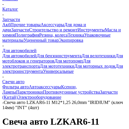
-
Каталог
-
Запчасти
Акб
Прочие товары
Аксессуары
Для дома и
дачи
Запчасти
Строительство и ремонт
Инструменты
Масла и
химия
Полиграфия
Резина, колеса
Техника
Упаковочные
материалы
Уцененный товар
Экипировка
-
Для автомобилей
Для автомобилей
Для бензоинструмента
Для велотехники
Для
мотоблоков и генераторов
Для мотопомп
Для
электротранспорта
Для мототехники
Для моторных лодок
Для
электроинструмента
Универсальные
-
Свечи авто
Фильтра авто
Автоаксессуары
Ксенон,
Лампы
Парктроники
Противоугонные устройства
Запчасти
(Китай)
Электрооборудование
-
Свеча авто LZKAR6-11 M12*1,25 26,0mm "IRIDIUM" (ключ
14мм) "INT" (4шт)
Свеча авто LZKAR6-11