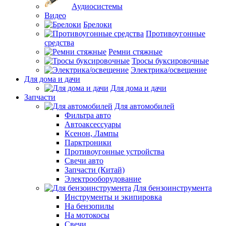
Аудиосистемы
Видео
Брелоки
Противоугонные
средства
Ремни стяжные
Тросы буксировочные
Электрика/освещение
Для дома и дачи
Для дома и дачи
Запчасти
Для автомобилей
Фильтра авто
Автоаксессуары
Ксенон, Лампы
Парктроники
Противоугонные устройства
Свечи авто
Запчасти (Китай)
Электрооборудование
Для бензоинструмента
Инструменты и экипировка
На бензопилы
На мотокосы
Свечи