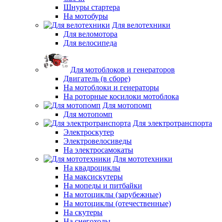
Шнуры стартера
На мотобуры
Для велотехники
Для веломотора
Для велосипеда
Для мотоблоков и генераторов
Двигатель (в сборе)
На мотоблоки и генераторы
На роторные косилоки мотоблока
Для мотопомп
Для мотопомп
Для электротранспорта
Электроскутер
Электровелосиведы
На электросамокаты
Для мототехники
На квадроциклы
На максискутеры
На мопеды и питбайки
На мотоциклы (зарубежные)
На мотоциклы (отечественные)
На скутеры
На снегоходы