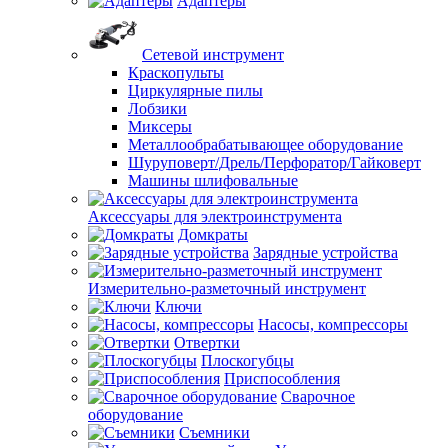
Адаптеры
Сетевой инструмент
Краскопульты
Циркулярные пилы
Лобзики
Миксеры
Металлообрабатывающее оборудование
Шуруповерт/Дрель/Перфоратор/Гайковерт
Машины шлифовальные
Аксессуары для электроинструмента
Домкраты
Зарядные устройства
Измерительно-разметочный инструмент
Ключи
Насосы, компрессоры
Отвертки
Плоскогубцы
Приспособления
Сварочное
оборудование
Съемники