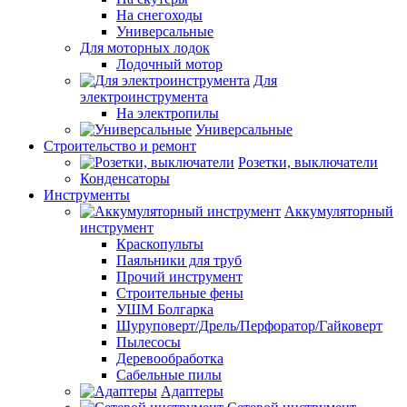
На снегоходы
Универсальные
Для моторных лодок
Лодочный мотор
Для
электроинструмента
На электропилы
Универсальные
Строительство и ремонт
Розетки, выключатели
Конденсаторы
Инструменты
Аккумуляторный
инструмент
Краскопульты
Паяльники для труб
Прочий инструмент
Строительные фены
УШМ Болгарка
Шуруповерт/Дрель/Перфоратор/Гайковерт
Пылесосы
Деревообработка
Сабельные пилы
Адаптеры