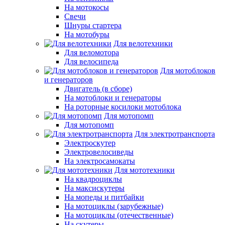
На мотокосы
Свечи
Шнуры стартера
На мотобуры
Для велотехники
Для веломотора
Для велосипеда
Для мотоблоков
и генераторов
Двигатель (в сборе)
На мотоблоки и генераторы
На роторные косилоки мотоблока
Для мотопомп
Для мотопомп
Для электротранспорта
Электроскутер
Электровелосиведы
На электросамокаты
Для мототехники
На квадроциклы
На максискутеры
На мопеды и питбайки
На мотоциклы (зарубежные)
На мотоциклы (отечественные)
На скутеры