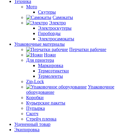
Техника
Мото
Скутеры
Самокаты
Электро
Электроскутеры
Гироборды
Электросамокаты
Упаковочные материалы
Перчатки рабочие
Ножи
Для принтера
Маркировка
Термоэтикетки
Термоленты
Zip-Lock
Упаковочное
оборудование
Коробки
Курьерские пакеты
Пупырка
Скотч
Стрейч пленка
Уцененный товар
Экипировка