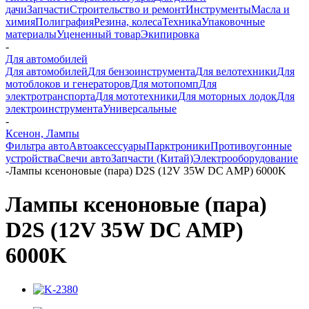
дачи
Запчасти
Строительство и ремонт
Инструменты
Масла и
химия
Полиграфия
Резина, колеса
Техника
Упаковочные
материалы
Уцененный товар
Экипировка
-
Для автомобилей
Для автомобилей
Для бензоинструмента
Для велотехники
Для
мотоблоков и генераторов
Для мотопомп
Для
электротранспорта
Для мототехники
Для моторных лодок
Для
электроинструмента
Универсальные
-
Ксенон, Лампы
Фильтра авто
Автоаксессуары
Парктроники
Противоугонные
устройства
Свечи авто
Запчасти (Китай)
Электрооборудование
-
Лампы ксеноновые (пара) D2S (12V 35W DC AMP) 6000K
Лампы ксеноновые (пара)
D2S (12V 35W DC AMP)
6000K