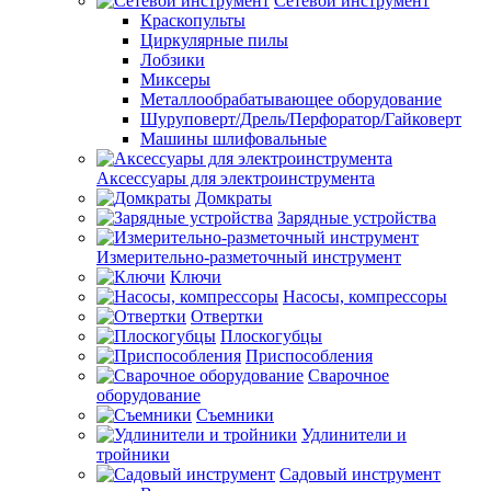
Сетевой инструмент
Краскопульты
Циркулярные пилы
Лобзики
Миксеры
Металлообрабатывающее оборудование
Шуруповерт/Дрель/Перфоратор/Гайковерт
Машины шлифовальные
Аксессуары для электроинструмента
Домкраты
Зарядные устройства
Измерительно-разметочный инструмент
Ключи
Насосы, компрессоры
Отвертки
Плоскогубцы
Приспособления
Сварочное
оборудование
Съемники
Удлинители и
тройники
Садовый инструмент