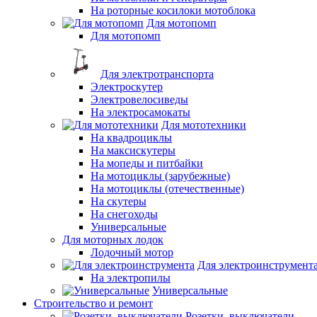
На роторные косилоки мотоблока
Для мотопомп
Для мотопомп
Для электротранспорта
Электроскутер
Электровелосиведы
На электросамокаты
Для мототехники
На квадроциклы
На максискутеры
На мопеды и питбайки
На мотоциклы (зарубежные)
На мотоциклы (отечественные)
На скутеры
На снегоходы
Универсальные
Для моторных лодок
Лодочный мотор
Для электроинструмент
На электропилы
Универсальные
Строительство и ремонт
Розетки, выключатели