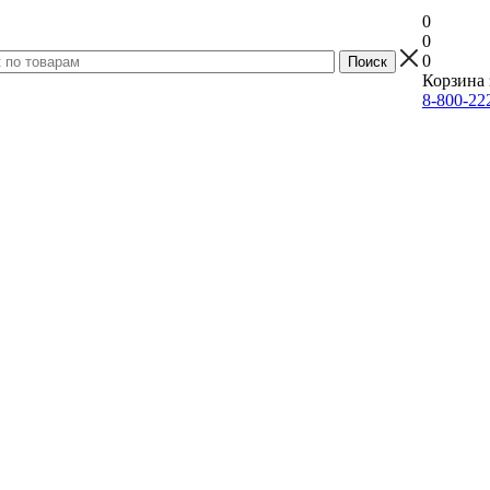
0
0
0
Корзина 
8-800-22