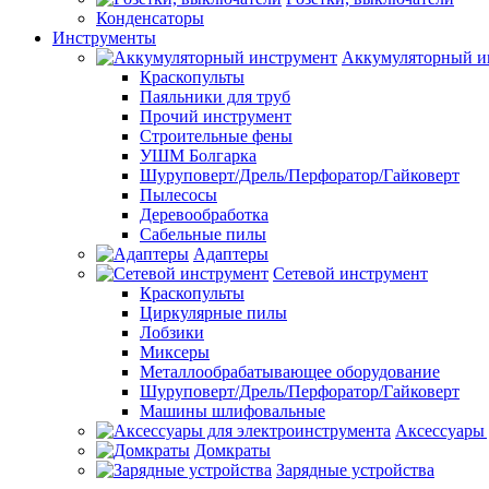
Конденсаторы
Инструменты
Аккумуляторный и
Краскопульты
Паяльники для труб
Прочий инструмент
Строительные фены
УШМ Болгарка
Шуруповерт/Дрель/Перфоратор/Гайковерт
Пылесосы
Деревообработка
Сабельные пилы
Адаптеры
Сетевой инструмент
Краскопульты
Циркулярные пилы
Лобзики
Миксеры
Металлообрабатывающее оборудование
Шуруповерт/Дрель/Перфоратор/Гайковерт
Машины шлифовальные
Аксессуары 
Домкраты
Зарядные устройства