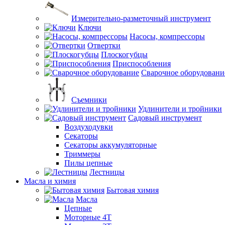
Измерительно-разметочный инструмент
Ключи
Насосы, компрессоры
Отвертки
Плоскогубцы
Приспособления
Сварочное оборудовани
Съемники
Удлинители и тройники
Садовый инструмент
Воздуходувки
Секаторы
Секаторы аккумуляторные
Триммеры
Пилы цепные
Лестницы
Масла и химия
Бытовая химия
Масла
Цепные
Моторные 4Т