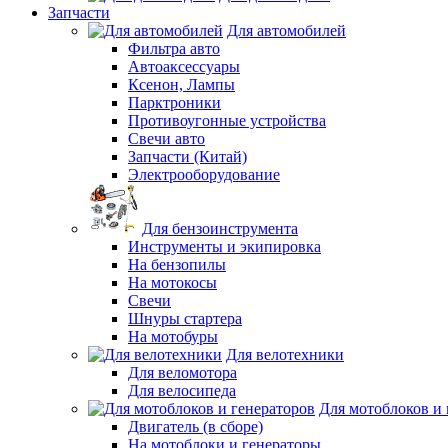
Запчасти
Для автомобилей
Фильтра авто
Автоаксессуары
Ксенон, Лампы
Парктроники
Противоугонные устройства
Свечи авто
Запчасти (Китай)
Электрооборудование
Для бензоинструмента
Инструменты и экипировка
На бензопилы
На мотокосы
Свечи
Шнуры стартера
На мотобуры
Для велотехники
Для веломотора
Для велосипеда
Для мотоблоков и 
Двигатель (в сборе)
На мотоблоки и генераторы