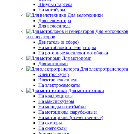
Шнуры стартера
На мотобуры
Для велотехники
Для веломотора
Для велосипеда
Для мотоблоков
и генераторов
Двигатель (в сборе)
На мотоблоки и генераторы
На роторные косилоки мотоблока
Для мотопомп
Для мотопомп
Для электротранспорта
Электроскутер
Электровелосиведы
На электросамокаты
Для мототехники
На квадроциклы
На максискутеры
На мопеды и питбайки
На мотоциклы (зарубежные)
На мотоциклы (отечественные)
На скутеры
На снегоходы
Универсальные