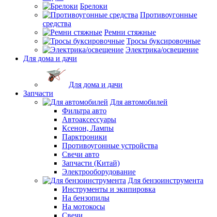
Брелоки
Противоугонные
средства
Ремни стяжные
Тросы буксировочные
Электрика/освещение
Для дома и дачи
Для дома и дачи
Запчасти
Для автомобилей
Фильтра авто
Автоаксессуары
Ксенон, Лампы
Парктроники
Противоугонные устройства
Свечи авто
Запчасти (Китай)
Электрооборудование
Для бензоинструмента
Инструменты и экипировка
На бензопилы
На мотокосы
Свечи