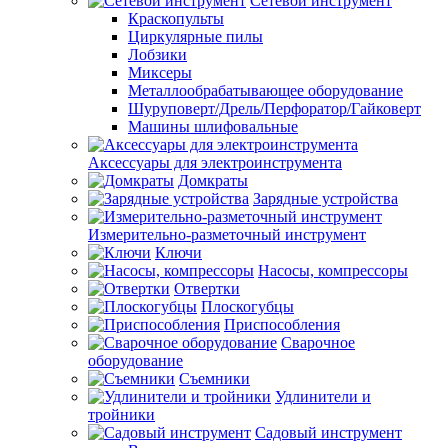
Сетевой инструмент
Краскопульты
Циркулярные пилы
Лобзики
Миксеры
Металлообрабатывающее оборудование
Шуруповерт/Дрель/Перфоратор/Гайковерт
Машины шлифовальные
Аксессуары для электроинструмента
Домкраты
Зарядные устройства
Измерительно-разметочный инструмент
Ключи
Насосы, компрессоры
Отвертки
Плоскогубцы
Приспособления
Сварочное
оборудование
Съемники
Удлинители и
тройники
Садовый инструмент