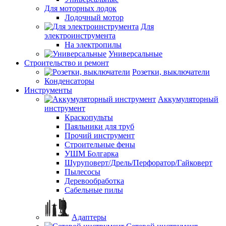
Для моторных лодок
Лодочный мотор
Для
электроинструмента
На электропилы
Универсальные
Строительство и ремонт
Розетки, выключатели
Конденсаторы
Инструменты
Аккумуляторный
инструмент
Краскопульты
Паяльники для труб
Прочий инструмент
Строительные фены
УШМ Болгарка
Шуруповерт/Дрель/Перфоратор/Гайковерт
Пылесосы
Деревообработка
Сабельные пилы
Адаптеры