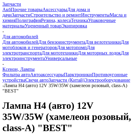
Запчасти
Акб
Прочие товары
Аксессуары
Для дома и
дачи
Запчасти
Строительство и ремонт
Инструменты
Масла и
химия
Полиграфия
Резина, колеса
Техника
Упаковочные
материалы
Уцененный товар
Экипировка
-
Для автомобилей
Для автомобилей
Для бензоинструмента
Для велотехники
Для
мотоблоков и генераторов
Для мотопомп
Для
электротранспорта
Для мототехники
Для моторных лодок
Для
электроинструмента
Универсальные
-
Ксенон, Лампы
Фильтра авто
Автоаксессуары
Парктроники
Противоугонные
устройства
Свечи авто
Запчасти (Китай)
Электрооборудование
-
Лампа H4 (авто) 12V 35W/35W (хамелеон розовый, class-A)
"BEST"
Лампа H4 (авто) 12V
35W/35W (хамелеон розовый,
class-A) "BEST"