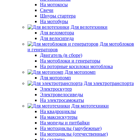
На мотокосы
Свечи
Шнуры стартера
На мотобуры
Для велотехники
Для веломотора
Для велосипеда
Для мотоблоков
и генераторов
Двигатель (в сборе)
На мотоблоки и генераторы
На роторные косилоки мотоблока
Для мотопомп
Для мотопомп
Для электротранспорта
Электроскутер
Электровелосиведы
На электросамокаты
Для мототехники
На квадроциклы
На максискутеры
На мопеды и питбайки
На мотоциклы (зарубежные)
На мотоциклы (отечественные)
На скутеры