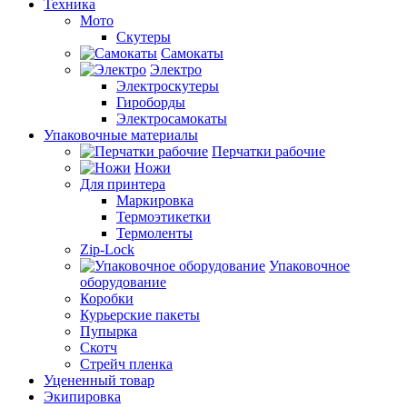
Техника
Мото
Скутеры
Самокаты
Электро
Электроскутеры
Гироборды
Электросамокаты
Упаковочные материалы
Перчатки рабочие
Ножи
Для принтера
Маркировка
Термоэтикетки
Термоленты
Zip-Lock
Упаковочное
оборудование
Коробки
Курьерские пакеты
Пупырка
Скотч
Стрейч пленка
Уцененный товар
Экипировка