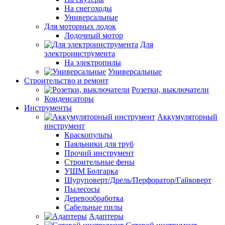
На снегоходы
Универсальные
Для моторных лодок
Лодочный мотор
Для
электроинструмента
На электропилы
Универсальные
Строительство и ремонт
Розетки, выключатели
Конденсаторы
Инструменты
Аккумуляторный
инструмент
Краскопульты
Паяльники для труб
Прочий инструмент
Строительные фены
УШМ Болгарка
Шуруповерт/Дрель/Перфоратор/Гайковерт
Пылесосы
Деревообработка
Сабельные пилы
Адаптеры