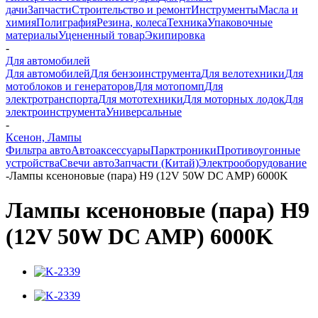
дачи
Запчасти
Строительство и ремонт
Инструменты
Масла и
химия
Полиграфия
Резина, колеса
Техника
Упаковочные
материалы
Уцененный товар
Экипировка
-
Для автомобилей
Для автомобилей
Для бензоинструмента
Для велотехники
Для
мотоблоков и генераторов
Для мотопомп
Для
электротранспорта
Для мототехники
Для моторных лодок
Для
электроинструмента
Универсальные
-
Ксенон, Лампы
Фильтра авто
Автоаксессуары
Парктроники
Противоугонные
устройства
Свечи авто
Запчасти (Китай)
Электрооборудование
-
Лампы ксеноновые (пара) H9 (12V 50W DC AMP) 6000K
Лампы ксеноновые (пара) H9
(12V 50W DC AMP) 6000K