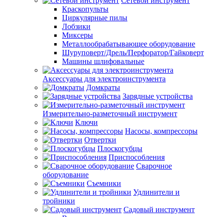
Сетевой инструмент
Краскопульты
Циркулярные пилы
Лобзики
Миксеры
Металлообрабатывающее оборудование
Шуруповерт/Дрель/Перфоратор/Гайковерт
Машины шлифовальные
Аксессуары для электроинструмента
Домкраты
Зарядные устройства
Измерительно-разметочный инструмент
Ключи
Насосы, компрессоры
Отвертки
Плоскогубцы
Приспособления
Сварочное
оборудование
Съемники
Удлинители и
тройники
Садовый инструмент