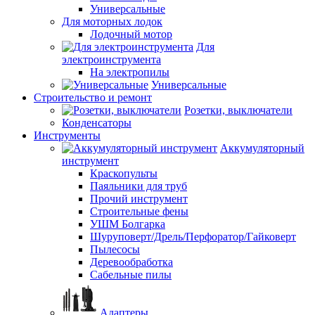
Универсальные
Для моторных лодок
Лодочный мотор
Для
электроинструмента
На электропилы
Универсальные
Строительство и ремонт
Розетки, выключатели
Конденсаторы
Инструменты
Аккумуляторный
инструмент
Краскопульты
Паяльники для труб
Прочий инструмент
Строительные фены
УШМ Болгарка
Шуруповерт/Дрель/Перфоратор/Гайковерт
Пылесосы
Деревообработка
Сабельные пилы
Адаптеры