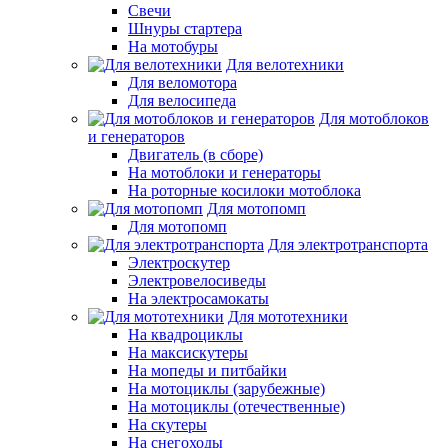
Свечи
Шнуры стартера
На мотобуры
Для велотехники
Для веломотора
Для велосипеда
Для мотоблоков
и генераторов
Двигатель (в сборе)
На мотоблоки и генераторы
На роторные косилоки мотоблока
Для мотопомп
Для мотопомп
Для электротранспорта
Электроскутер
Электровелосиведы
На электросамокаты
Для мототехники
На квадроциклы
На максискутеры
На мопеды и питбайки
На мотоциклы (зарубежные)
На мотоциклы (отечественные)
На скутеры
На снегоходы