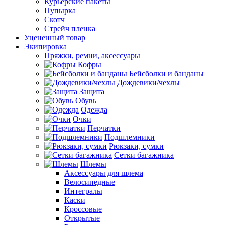
Курьерские пакеты
Пупырка
Скотч
Стрейч пленка
Уцененный товар
Экипировка
Пряжки, ремни, аксессуары
Кофры
Бейсболки и банданы
Дождевики/чехлы
Защита
Обувь
Одежда
Очки
Перчатки
Подшлемники
Рюкзаки, сумки
Сетки багажника
Шлемы
Аксессуары для шлема
Велосипедные
Интегралы
Каски
Кроссовые
Открытые