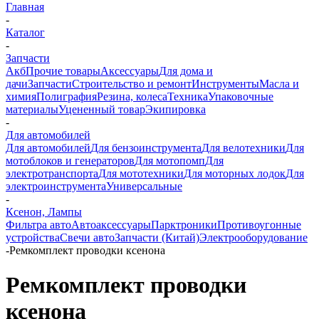
Главная
-
Каталог
-
Запчасти
Акб
Прочие товары
Аксессуары
Для дома и
дачи
Запчасти
Строительство и ремонт
Инструменты
Масла и
химия
Полиграфия
Резина, колеса
Техника
Упаковочные
материалы
Уцененный товар
Экипировка
-
Для автомобилей
Для автомобилей
Для бензоинструмента
Для велотехники
Для
мотоблоков и генераторов
Для мотопомп
Для
электротранспорта
Для мототехники
Для моторных лодок
Для
электроинструмента
Универсальные
-
Ксенон, Лампы
Фильтра авто
Автоаксессуары
Парктроники
Противоугонные
устройства
Свечи авто
Запчасти (Китай)
Электрооборудование
-
Ремкомплект проводки ксенона
Ремкомплект проводки
ксенона