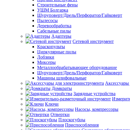
Строительные фены
УШМ Болгарка
Шуруповерт/Дрель/Перфоратор/Гайковерт
Пылесосы
Деревообработка
Сабельные пилы
Адаптеры
Сетевой инструмент
Краскопульты
Циркулярные пилы
Лобзики
Миксеры
Металлообрабатывающее оборудование
Шуруповерт/Дрель/Перфоратор/Гайковерт
Машины шлифовальные
Аксессуары 
Домкраты
Зарядные устройства
Измерит
Ключи
Насосы, компрессоры
Отвертки
Плоскогубцы
Приспособления