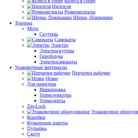
Колеса в сборе
Ниппеля
Ремкомплекты
Шины, Покрышки
Техника
Мото
Скутеры
Самокаты
Электро
Электроскутеры
Гироборды
Электросамокаты
Упаковочные материалы
Перчатки рабочие
Ножи
Для принтера
Маркировка
Термоэтикетки
Термоленты
Zip-Lock
Упаковочное оборудо
Коробки
Курьерские пакеты
Пупырка
Скотч