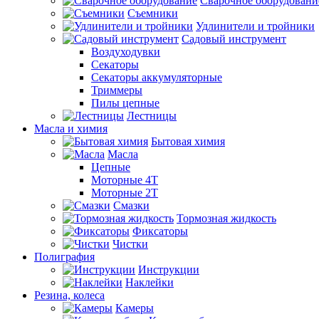
Сварочное оборудовани
Съемники
Удлинители и тройники
Садовый инструмент
Воздуходувки
Секаторы
Секаторы аккумуляторные
Триммеры
Пилы цепные
Лестницы
Масла и химия
Бытовая химия
Масла
Цепные
Моторные 4Т
Моторные 2Т
Смазки
Тормозная жидкость
Фиксаторы
Чистки
Полиграфия
Инструкции
Наклейки
Резина, колеса
Камеры