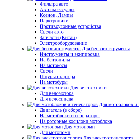
Фильтра авто
Автоаксессуары
Ксенон, Лампы
Парктроники
Противоугонные устройства
Свечи авто
Запчасти (Китай)
Электрооборудование
Для бензоинструмента
Инструменты и экипировка
На бензопилы
На мотокосы
Свечи
Шнуры стартера
На мотобуры
Для велотехники
Для веломотора
Для велосипеда
Для мотоблоков и 
Двигатель (в сборе)
На мотоблоки и генераторы
На роторные косилоки мотоблока
Для мотопомп
Для мотопомп
Для электротранспорта