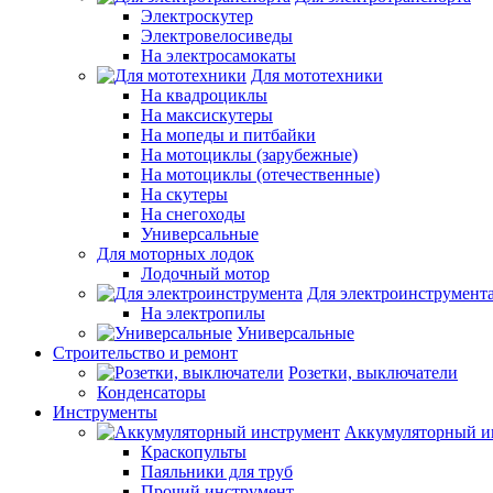
Электроскутер
Электровелосиведы
На электросамокаты
Для мототехники
На квадроциклы
На максискутеры
На мопеды и питбайки
На мотоциклы (зарубежные)
На мотоциклы (отечественные)
На скутеры
На снегоходы
Универсальные
Для моторных лодок
Лодочный мотор
Для электроинструмент
На электропилы
Универсальные
Строительство и ремонт
Розетки, выключатели
Конденсаторы
Инструменты
Аккумуляторный и
Краскопульты
Паяльники для труб
Прочий инструмент