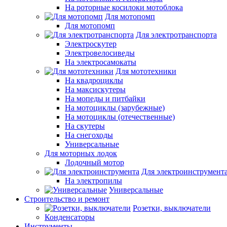
На роторные косилоки мотоблока
Для мотопомп
Для мотопомп
Для электротранспорта
Электроскутер
Электровелосиведы
На электросамокаты
Для мототехники
На квадроциклы
На максискутеры
На мопеды и питбайки
На мотоциклы (зарубежные)
На мотоциклы (отечественные)
На скутеры
На снегоходы
Универсальные
Для моторных лодок
Лодочный мотор
Для электроинструмент
На электропилы
Универсальные
Строительство и ремонт
Розетки, выключатели
Конденсаторы
Инструменты