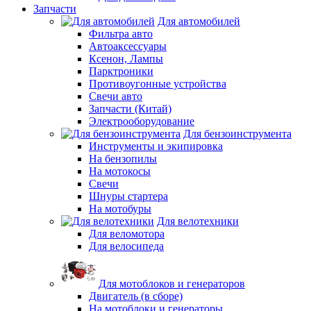
Запчасти
Для автомобилей
Фильтра авто
Автоаксессуары
Ксенон, Лампы
Парктроники
Противоугонные устройства
Свечи авто
Запчасти (Китай)
Электрооборудование
Для бензоинструмента
Инструменты и экипировка
На бензопилы
На мотокосы
Свечи
Шнуры стартера
На мотобуры
Для велотехники
Для веломотора
Для велосипеда
Для мотоблоков и генераторов
Двигатель (в сборе)
На мотоблоки и генераторы