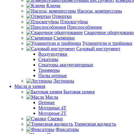
Измерит
Ключи
Насосы, компрессоры
Отвертки
Плоскогубцы
Приспособления
Сварочное оборудовани
Съемники
Удлинители и тройники
Садовый инструмент
Воздуходувки
Секаторы
Секаторы аккумуляторные
Триммеры
Пилы цепные
Лестницы
Масла и химия
Бытовая химия
Масла
Цепные
Моторные 4Т
Моторные 2Т
Смазки
Тормозная жидкость
Фиксаторы