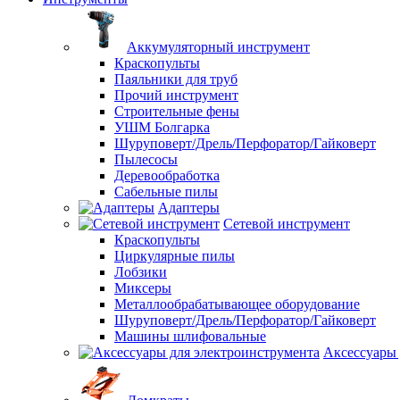
Аккумуляторный инструмент
Краскопульты
Паяльники для труб
Прочий инструмент
Строительные фены
УШМ Болгарка
Шуруповерт/Дрель/Перфоратор/Гайковерт
Пылесосы
Деревообработка
Сабельные пилы
Адаптеры
Сетевой инструмент
Краскопульты
Циркулярные пилы
Лобзики
Миксеры
Металлообрабатывающее оборудование
Шуруповерт/Дрель/Перфоратор/Гайковерт
Машины шлифовальные
Аксессуары 