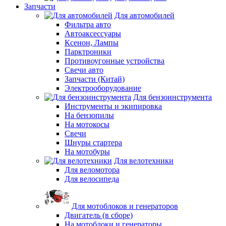
Запчасти
Для автомобилей
Фильтра авто
Автоаксессуары
Ксенон, Лампы
Парктроники
Противоугонные устройства
Свечи авто
Запчасти (Китай)
Электрооборудование
Для бензоинструмента
Инструменты и экипировка
На бензопилы
На мотокосы
Свечи
Шнуры стартера
На мотобуры
Для велотехники
Для веломотора
Для велосипеда
Для мотоблоков и генераторов
Двигатель (в сборе)
На мотоблоки и генераторы