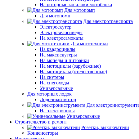
На роторные косилоки мотоблока
Для мотопомп
Для мотопомп
Для электротранспорта
Электроскутер
Электровелосиведы
На электросамокаты
Для мототехники
На квадроциклы
На максискутеры
На мопеды и питбайки
На мотоциклы (зарубежные)
На мотоциклы (отечественные)
На скутеры
На снегоходы
Универсальные
Для моторных лодок
Лодочный мотор
Для электроинструмент
На электропилы
Универсальные
Строительство и ремонт
Розетки, выключатели
Конденсаторы
Инструменты