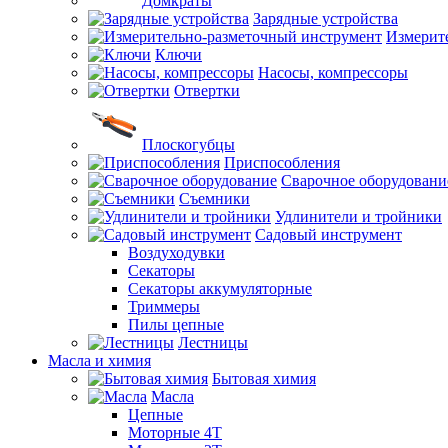
Домкраты
Зарядные устройства
Измерит
Ключи
Насосы, компрессоры
Отвертки
Плоскогубцы
Приспособления
Сварочное оборудовани
Съемники
Удлинители и тройники
Садовый инструмент
Воздуходувки
Секаторы
Секаторы аккумуляторные
Триммеры
Пилы цепные
Лестницы
Масла и химия
Бытовая химия
Масла
Цепные
Моторные 4Т