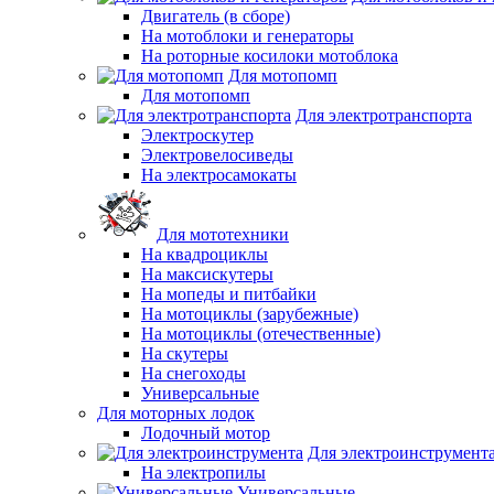
Двигатель (в сборе)
На мотоблоки и генераторы
На роторные косилоки мотоблока
Для мотопомп
Для мотопомп
Для электротранспорта
Электроскутер
Электровелосиведы
На электросамокаты
Для мототехники
На квадроциклы
На максискутеры
На мопеды и питбайки
На мотоциклы (зарубежные)
На мотоциклы (отечественные)
На скутеры
На снегоходы
Универсальные
Для моторных лодок
Лодочный мотор
Для электроинструмент
На электропилы
Универсальные