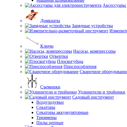
Машины шлифовальные
Аксессуары 
Домкраты
Зарядные устройства
Измерит
Ключи
Насосы, компрессоры
Отвертки
Плоскогубцы
Приспособления
Сварочное оборудовани
Съемники
Удлинители и тройники
Садовый инструмент
Воздуходувки
Секаторы
Секаторы аккумуляторные
Триммеры
Пилы цепные