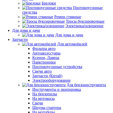
Брелоки
Противоугонные
средства
Ремни стяжные
Тросы буксировочные
Электрика/освещение
Для дома и дачи
Для дома и дачи
Запчасти
Для автомобилей
Фильтра авто
Автоаксессуары
Ксенон, Лампы
Парктроники
Противоугонные устройства
Свечи авто
Запчасти (Китай)
Электрооборудование
Для бензоинструмента
Инструменты и экипировка
На бензопилы
На мотокосы
Свечи
Шнуры стартера
На мотобуры