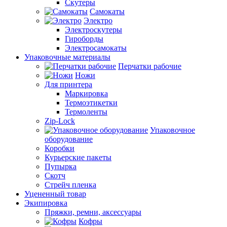
Скутеры
Самокаты
Электро
Электроскутеры
Гироборды
Электросамокаты
Упаковочные материалы
Перчатки рабочие
Ножи
Для принтера
Маркировка
Термоэтикетки
Термоленты
Zip-Lock
Упаковочное
оборудование
Коробки
Курьерские пакеты
Пупырка
Скотч
Стрейч пленка
Уцененный товар
Экипировка
Пряжки, ремни, аксессуары
Кофры