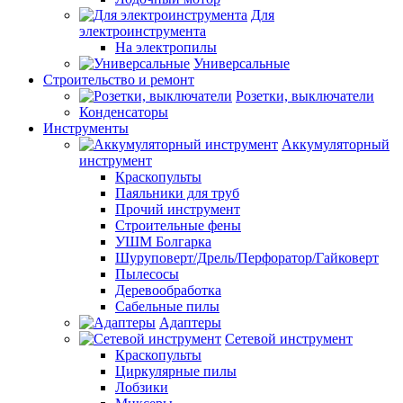
Для
электроинструмента
На электропилы
Универсальные
Строительство и ремонт
Розетки, выключатели
Конденсаторы
Инструменты
Аккумуляторный
инструмент
Краскопульты
Паяльники для труб
Прочий инструмент
Строительные фены
УШМ Болгарка
Шуруповерт/Дрель/Перфоратор/Гайковерт
Пылесосы
Деревообработка
Сабельные пилы
Адаптеры
Сетевой инструмент
Краскопульты
Циркулярные пилы
Лобзики