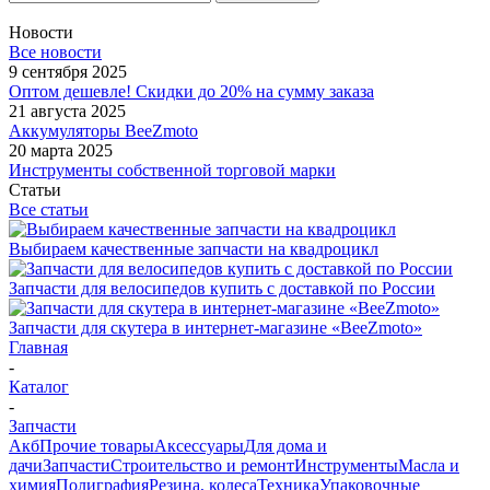
Новости
Все новости
9 сентября 2025
Оптом дешевле! Скидки до 20% на сумму заказа
21 августа 2025
Аккумуляторы BeeZmoto
20 марта 2025
Инструменты собственной торговой марки
Статьи
Все статьи
Выбираем качественные запчасти на квадроцикл
Запчасти для велосипедов купить с доставкой по России
Запчасти для скутера в интернет-магазине «BeeZmoto»
Главная
-
Каталог
-
Запчасти
Акб
Прочие товары
Аксессуары
Для дома и
дачи
Запчасти
Строительство и ремонт
Инструменты
Масла и
химия
Полиграфия
Резина, колеса
Техника
Упаковочные