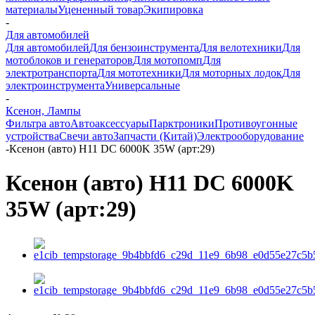
материалы
Уцененный товар
Экипировка
-
Для автомобилей
Для автомобилей
Для бензоинструмента
Для велотехники
Для
мотоблоков и генераторов
Для мотопомп
Для
электротранспорта
Для мототехники
Для моторных лодок
Для
электроинструмента
Универсальные
-
Ксенон, Лампы
Фильтра авто
Автоаксессуары
Парктроники
Противоугонные
устройства
Свечи авто
Запчасти (Китай)
Электрооборудование
-
Ксенон (авто) H11 DC 6000K 35W (арт:29)
Ксенон (авто) H11 DC 6000K
35W (арт:29)