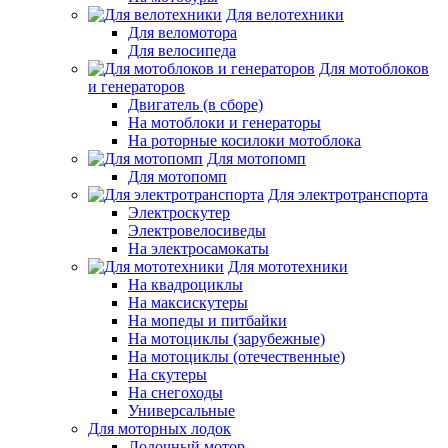
Для велотехники
Для веломотора
Для велосипеда
Для мотоблоков
и генераторов
Двигатель (в сборе)
На мотоблоки и генераторы
На роторные косилоки мотоблока
Для мотопомп
Для мотопомп
Для электротранспорта
Электроскутер
Электровелосиведы
На электросамокаты
Для мототехники
На квадроциклы
На максискутеры
На мопеды и питбайки
На мотоциклы (зарубежные)
На мотоциклы (отечественные)
На скутеры
На снегоходы
Универсальные
Для моторных лодок
Лодочный мотор