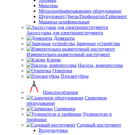
Лобзики
Миксеры
Металлообрабатывающее оборудование
Шуруповерт/Дрель/Перфоратор/Гайковерт
Машины шлифовальные
Аксессуары для электроинструмента
Домкраты
Зарядные устройства
Измерительно-разметочный инструмент
Ключи
Насосы, компрессоры
Отвертки
Плоскогубцы
Приспособления
Сварочное
оборудование
Съемники
Удлинители и
тройники
Садовый инструмент
Воздуходувки