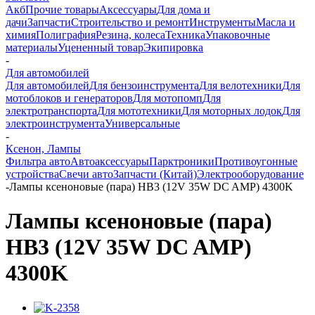
Акб
Прочие товары
Аксессуары
Для дома и
дачи
Запчасти
Строительство и ремонт
Инструменты
Масла и
химия
Полиграфия
Резина, колеса
Техника
Упаковочные
материалы
Уцененный товар
Экипировка
-
Для автомобилей
Для автомобилей
Для бензоинструмента
Для велотехники
Для
мотоблоков и генераторов
Для мотопомп
Для
электротранспорта
Для мототехники
Для моторных лодок
Для
электроинструмента
Универсальные
-
Ксенон, Лампы
Фильтра авто
Автоаксессуары
Парктроники
Противоугонные
устройства
Свечи авто
Запчасти (Китай)
Электрооборудование
-
Лампы ксеноновые (пара) HB3 (12V 35W DC AMP) 4300K
Лампы ксеноновые (пара)
HB3 (12V 35W DC AMP)
4300K