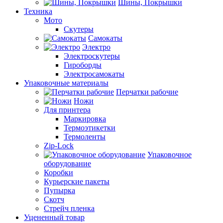
Шины, Покрышки
Техника
Мото
Скутеры
Самокаты
Электро
Электроскутеры
Гироборды
Электросамокаты
Упаковочные материалы
Перчатки рабочие
Ножи
Для принтера
Маркировка
Термоэтикетки
Термоленты
Zip-Lock
Упаковочное
оборудование
Коробки
Курьерские пакеты
Пупырка
Скотч
Стрейч пленка
Уцененный товар