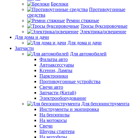
Брелоки
Противоугонные
средства
Ремни стяжные
Тросы буксировочные
Электрика/освещение
Для дома и дачи
Для дома и дачи
Запчасти
Для автомобилей
Фильтра авто
Автоаксессуары
Ксенон, Лампы
Парктроники
Противоугонные устройства
Свечи авто
Запчасти (Китай)
Электрооборудование
Для бензоинструмента
Инструменты и экипировка
На бензопилы
На мотокосы
Свечи
Шнуры стартера
На мотобуры