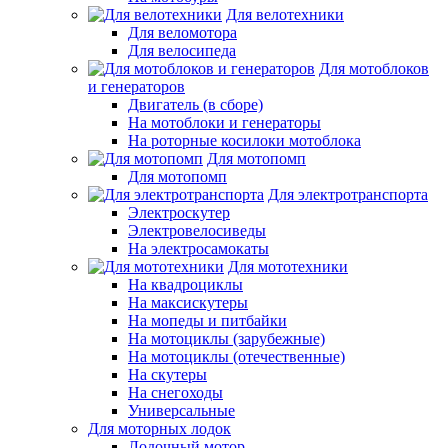
Для велотехники
Для веломотора
Для велосипеда
Для мотоблоков
и генераторов
Двигатель (в сборе)
На мотоблоки и генераторы
На роторные косилоки мотоблока
Для мотопомп
Для мотопомп
Для электротранспорта
Электроскутер
Электровелосиведы
На электросамокаты
Для мототехники
На квадроциклы
На максискутеры
На мопеды и питбайки
На мотоциклы (зарубежные)
На мотоциклы (отечественные)
На скутеры
На снегоходы
Универсальные
Для моторных лодок
Лодочный мотор