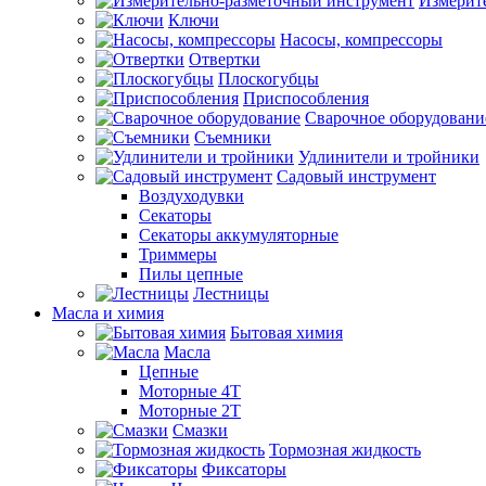
Измерит
Ключи
Насосы, компрессоры
Отвертки
Плоскогубцы
Приспособления
Сварочное оборудовани
Съемники
Удлинители и тройники
Садовый инструмент
Воздуходувки
Секаторы
Секаторы аккумуляторные
Триммеры
Пилы цепные
Лестницы
Масла и химия
Бытовая химия
Масла
Цепные
Моторные 4Т
Моторные 2Т
Смазки
Тормозная жидкость
Фиксаторы