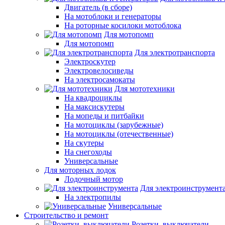
Двигатель (в сборе)
На мотоблоки и генераторы
На роторные косилоки мотоблока
Для мотопомп
Для мотопомп
Для электротранспорта
Электроскутер
Электровелосиведы
На электросамокаты
Для мототехники
На квадроциклы
На максискутеры
На мопеды и питбайки
На мотоциклы (зарубежные)
На мотоциклы (отечественные)
На скутеры
На снегоходы
Универсальные
Для моторных лодок
Лодочный мотор
Для электроинструмент
На электропилы
Универсальные
Строительство и ремонт
Розетки, выключатели