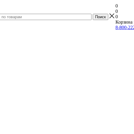
0
0
0
Корзина 
8-800-22