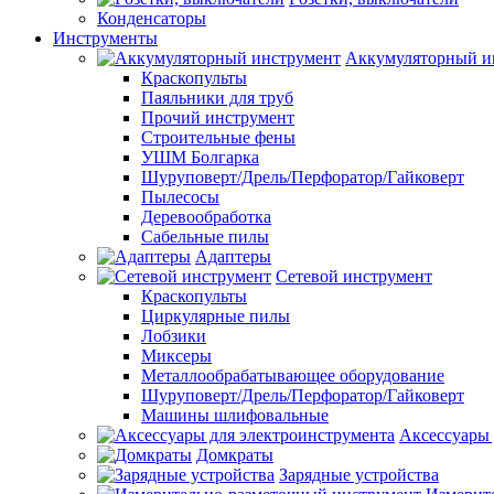
Конденсаторы
Инструменты
Аккумуляторный и
Краскопульты
Паяльники для труб
Прочий инструмент
Строительные фены
УШМ Болгарка
Шуруповерт/Дрель/Перфоратор/Гайковерт
Пылесосы
Деревообработка
Сабельные пилы
Адаптеры
Сетевой инструмент
Краскопульты
Циркулярные пилы
Лобзики
Миксеры
Металлообрабатывающее оборудование
Шуруповерт/Дрель/Перфоратор/Гайковерт
Машины шлифовальные
Аксессуары 
Домкраты
Зарядные устройства