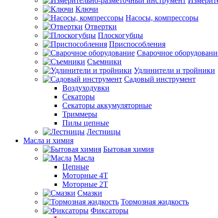
Измерит
Ключи
Насосы, компрессоры
Отвертки
Плоскогубцы
Приспособления
Сварочное оборудовани
Съемники
Удлинители и тройники
Садовый инструмент
Воздуходувки
Секаторы
Секаторы аккумуляторные
Триммеры
Пилы цепные
Лестницы
Масла и химия
Бытовая химия
Масла
Цепные
Моторные 4Т
Моторные 2Т
Смазки
Тормозная жидкость
Фиксаторы