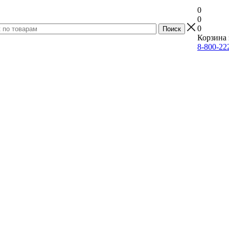
0
0
0
Корзина 
8-800-22