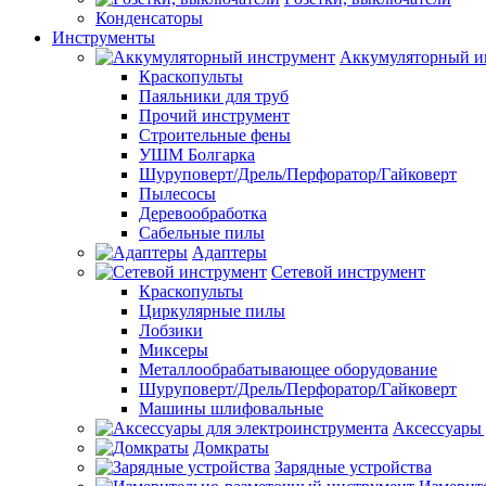
Конденсаторы
Инструменты
Аккумуляторный и
Краскопульты
Паяльники для труб
Прочий инструмент
Строительные фены
УШМ Болгарка
Шуруповерт/Дрель/Перфоратор/Гайковерт
Пылесосы
Деревообработка
Сабельные пилы
Адаптеры
Сетевой инструмент
Краскопульты
Циркулярные пилы
Лобзики
Миксеры
Металлообрабатывающее оборудование
Шуруповерт/Дрель/Перфоратор/Гайковерт
Машины шлифовальные
Аксессуары 
Домкраты
Зарядные устройства