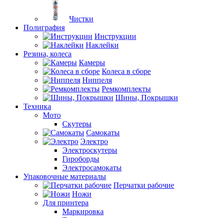
Чистки
Полиграфия
Инструкции
Наклейки
Резина, колеса
Камеры
Колеса в сборе
Ниппеля
Ремкомплекты
Шины, Покрышки
Техника
Мото
Скутеры
Самокаты
Электро
Электроскутеры
Гироборды
Электросамокаты
Упаковочные материалы
Перчатки рабочие
Ножи
Для принтера
Маркировка