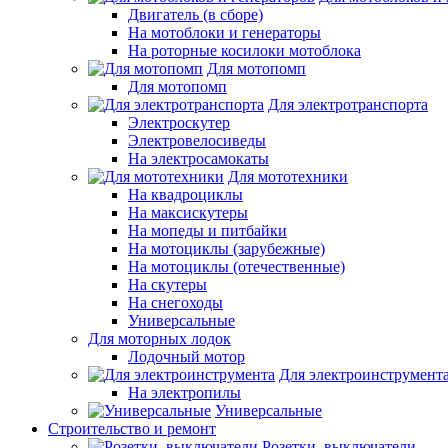
Двигатель (в сборе)
На мотоблоки и генераторы
На роторные косилоки мотоблока
Для мотопомп
Для мотопомп
Для электротранспорта
Электроскутер
Электровелосиведы
На электросамокаты
Для мототехники
На квадроциклы
На максискутеры
На мопеды и питбайки
На мотоциклы (зарубежные)
На мотоциклы (отечественные)
На скутеры
На снегоходы
Универсальные
Для моторных лодок
Лодочный мотор
Для электроинструмент
На электропилы
Универсальные
Строительство и ремонт
Розетки, выключатели