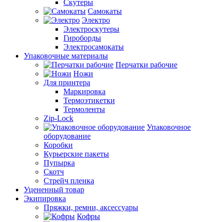
Скутеры
Самокаты
Электро
Электроскутеры
Гироборды
Электросамокаты
Упаковочные материалы
Перчатки рабочие
Ножи
Для принтера
Маркировка
Термоэтикетки
Термоленты
Zip-Lock
Упаковочное
оборудование
Коробки
Курьерские пакеты
Пупырка
Скотч
Стрейч пленка
Уцененный товар
Экипировка
Пряжки, ремни, аксессуары
Кофры