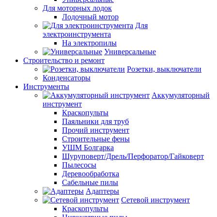
Для моторных лодок
Лодочный мотор
Для
электроинструмента
На электропилы
Универсальные
Строительство и ремонт
Розетки, выключатели
Конденсаторы
Инструменты
Аккумуляторный
инструмент
Краскопульты
Паяльники для труб
Прочий инструмент
Строительные фены
УШМ Болгарка
Шуруповерт/Дрель/Перфоратор/Гайковерт
Пылесосы
Деревообработка
Сабельные пилы
Адаптеры
Сетевой инструмент
Краскопульты