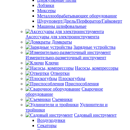
Циркулярные пилы
Лобзики
Миксеры
Металлообрабатывающее оборудование
Шуруповерт/Дрель/Перфоратор/Гайковерт
Машины шлифовальные
Аксессуары для электроинструмента
Домкраты
Зарядные устройства
Измерительно-разметочный инструмент
Ключи
Насосы, компрессоры
Отвертки
Плоскогубцы
Приспособления
Сварочное
оборудование
Съемники
Удлинители и
тройники
Садовый инструмент
Воздуходувки
Секаторы