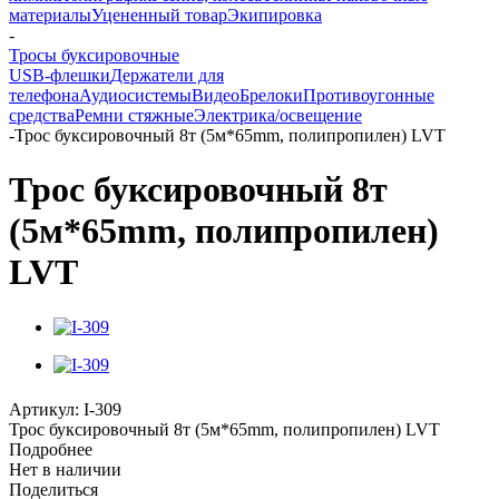
материалы
Уцененный товар
Экипировка
-
Тросы буксировочные
USB-флешки
Держатели для
телефона
Аудиосистемы
Видео
Брелоки
Противоугонные
средства
Ремни стяжные
Электрика/освещение
-
Трос буксировочный 8т (5м*65mm, полипропилен) LVT
Трос буксировочный 8т
(5м*65mm, полипропилен)
LVT
Артикул:
I-309
Трос буксировочный 8т (5м*65mm, полипропилен) LVT
Подробнее
Нет в наличии
Поделиться