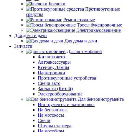
Брелоки
Противоугонные
средства
Ремни стяжные
Тросы буксировочные
Электрика/освещение
Для дома и дачи
Для дома и дачи
Запчасти
Для автомобилей
Фильтра авто
Автоаксессуары
Ксенон, Лампы
Парктроники
Противоугонные устройства
Свечи авто
Запчасти (Китай)
Электрооборудование
Для бензоинструмента
Инструменты и экипировка
На бензопилы
На мотокосы
Свечи
Шнуры стартера
На мотобуры