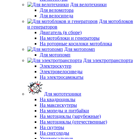
Для велотехники
Для веломотора
Для велосипеда
Для мотоблоков
и генераторов
Двигатель (в сборе)
На мотоблоки и генераторы
На роторные косилоки мотоблока
Для мотопомп
Для мотопомп
Для электротранспорта
Электроскутер
Электровелосиведы
На электросамокаты
Для мототехники
На квадроциклы
На максискутеры
На мопеды и питбайки
На мотоциклы (зарубежные)
На мотоциклы (отечественные)
На скутеры
На снегоходы
Универсальные