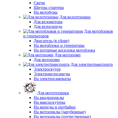
Свечи
Шнуры стартера
На мотобуры
Для велотехники
Для веломотора
Для велосипеда
Для мотоблоков
и генераторов
Двигатель (в сборе)
На мотоблоки и генераторы
На роторные косилоки мотоблока
Для мотопомп
Для мотопомп
Для электротранспорта
Электроскутер
Электровелосиведы
На электросамокаты
Для мототехники
На квадроциклы
На максискутеры
На мопеды и питбайки
На мотоциклы (зарубежные)
На мотоциклы (отечественные)