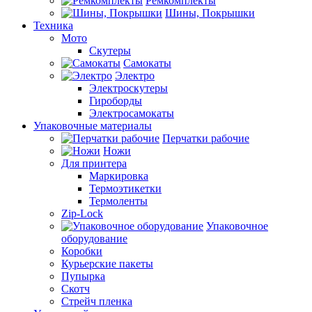
Ремкомплекты
Шины, Покрышки
Техника
Мото
Скутеры
Самокаты
Электро
Электроскутеры
Гироборды
Электросамокаты
Упаковочные материалы
Перчатки рабочие
Ножи
Для принтера
Маркировка
Термоэтикетки
Термоленты
Zip-Lock
Упаковочное
оборудование
Коробки
Курьерские пакеты
Пупырка
Скотч
Стрейч пленка