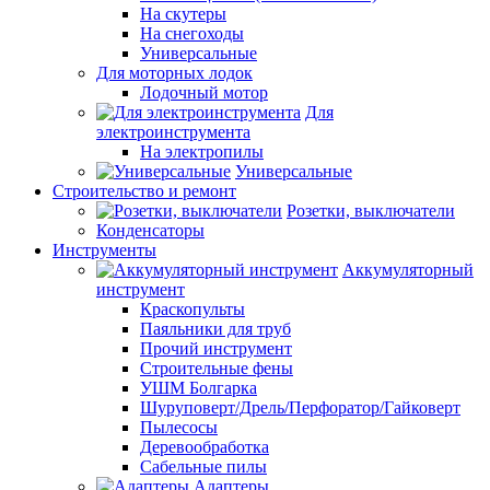
На скутеры
На снегоходы
Универсальные
Для моторных лодок
Лодочный мотор
Для
электроинструмента
На электропилы
Универсальные
Строительство и ремонт
Розетки, выключатели
Конденсаторы
Инструменты
Аккумуляторный
инструмент
Краскопульты
Паяльники для труб
Прочий инструмент
Строительные фены
УШМ Болгарка
Шуруповерт/Дрель/Перфоратор/Гайковерт
Пылесосы
Деревообработка
Сабельные пилы
Адаптеры