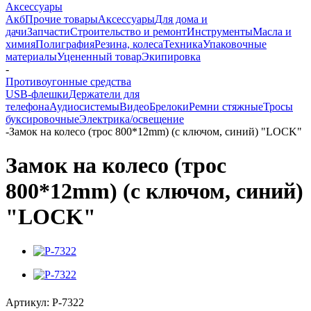
Аксессуары
Акб
Прочие товары
Аксессуары
Для дома и
дачи
Запчасти
Строительство и ремонт
Инструменты
Масла и
химия
Полиграфия
Резина, колеса
Техника
Упаковочные
материалы
Уцененный товар
Экипировка
-
Противоугонные средства
USB-флешки
Держатели для
телефона
Аудиосистемы
Видео
Брелоки
Ремни стяжные
Тросы
буксировочные
Электрика/освещение
-
Замок на колесо (трос 800*12mm) (с ключом, синий) "LOCK"
Замок на колесо (трос
800*12mm) (с ключом, синий)
"LOCK"
Артикул:
P-7322