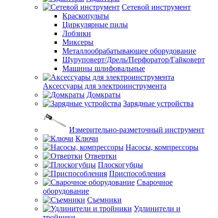
Сетевой инструмент
Краскопульты
Циркулярные пилы
Лобзики
Миксеры
Металлообрабатывающее оборудование
Шуруповерт/Дрель/Перфоратор/Гайковерт
Машины шлифовальные
Аксессуары для электроинструмента
Домкраты
Зарядные устройства
Измерительно-разметочный инструмент
Ключи
Насосы, компрессоры
Отвертки
Плоскогубцы
Приспособления
Сварочное
оборудование
Съемники
Удлинители и
тройники