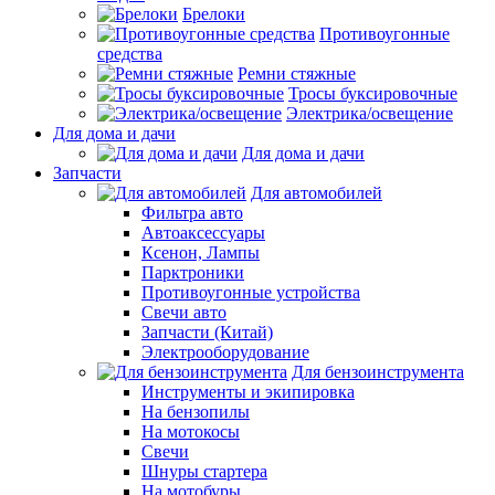
Брелоки
Противоугонные
средства
Ремни стяжные
Тросы буксировочные
Электрика/освещение
Для дома и дачи
Для дома и дачи
Запчасти
Для автомобилей
Фильтра авто
Автоаксессуары
Ксенон, Лампы
Парктроники
Противоугонные устройства
Свечи авто
Запчасти (Китай)
Электрооборудование
Для бензоинструмента
Инструменты и экипировка
На бензопилы
На мотокосы
Свечи
Шнуры стартера
На мотобуры