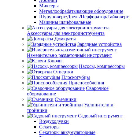
Лобзики
Миксеры
Металлообрабатывающее оборудование
Шуруповерт/Дрель/Перфоратор/Гайковерт
Машины шлифовальные
Аксессуары для электроинструмента
Домкраты
Зарядные устройства
Измерительно-разметочный инструмент
Ключи
Насосы, компрессоры
Отвертки
Плоскогубцы
Приспособления
Сварочное
оборудование
Съемники
Удлинители и
тройники
Садовый инструмент
Воздуходувки
Секаторы
Секаторы аккумуляторные