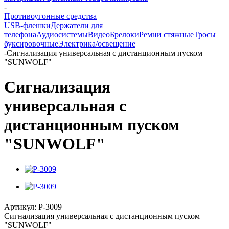
-
Противоугонные средства
USB-флешки
Держатели для
телефона
Аудиосистемы
Видео
Брелоки
Ремни стяжные
Тросы
буксировочные
Электрика/освещение
-
Сигнализация универсальная с дистанционным пуском
"SUNWOLF"
Сигнализация
универсальная с
дистанционным пуском
"SUNWOLF"
Артикул:
P-3009
Сигнализация универсальная с дистанционным пуском
"SUNWOLF"