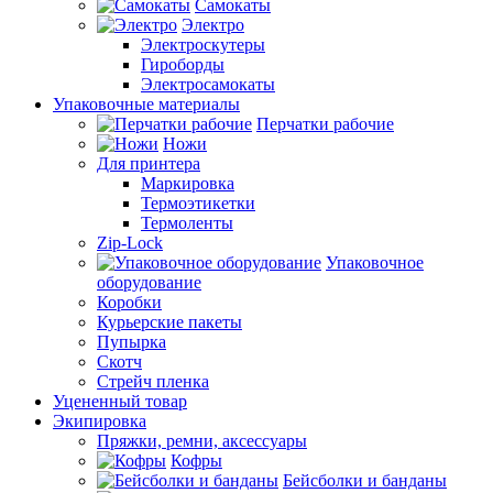
Самокаты
Электро
Электроскутеры
Гироборды
Электросамокаты
Упаковочные материалы
Перчатки рабочие
Ножи
Для принтера
Маркировка
Термоэтикетки
Термоленты
Zip-Lock
Упаковочное
оборудование
Коробки
Курьерские пакеты
Пупырка
Скотч
Стрейч пленка
Уцененный товар
Экипировка
Пряжки, ремни, аксессуары
Кофры
Бейсболки и банданы