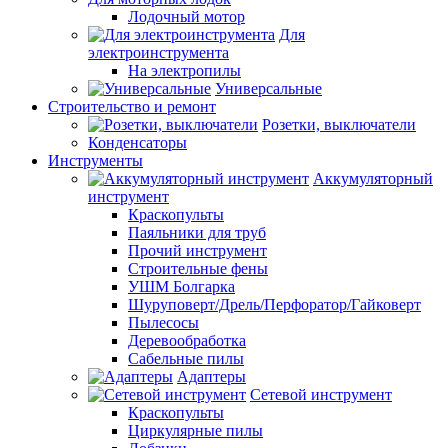
Лодочный мотор
Для
электроинструмента
На электропилы
Универсальные
Строительство и ремонт
Розетки, выключатели
Конденсаторы
Инструменты
Аккумуляторный
инструмент
Краскопульты
Паяльники для труб
Прочий инструмент
Строительные фены
УШМ Болгарка
Шуруповерт/Дрель/Перфоратор/Гайковерт
Пылесосы
Деревообработка
Сабельные пилы
Адаптеры
Сетевой инструмент
Краскопульты
Циркулярные пилы