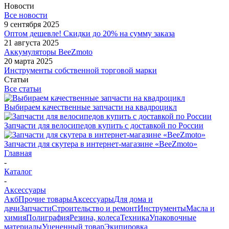
Новости
Все новости
9 сентября 2025
Оптом дешевле! Скидки до 20% на сумму заказа
21 августа 2025
Аккумуляторы BeeZmoto
20 марта 2025
Инструменты собственной торговой марки
Статьи
Все статьи
Выбираем качественные запчасти на квадроцикл
Запчасти для велосипедов купить с доставкой по России
Запчасти для скутера в интернет-магазине «BeeZmoto»
Главная
-
Каталог
-
Аксессуары
Акб
Прочие товары
Аксессуары
Для дома и
дачи
Запчасти
Строительство и ремонт
Инструменты
Масла и
химия
Полиграфия
Резина, колеса
Техника
Упаковочные
материалы
Уцененный товар
Экипировка