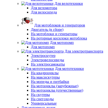
Для велотехники
Для веломотора
Для велосипеда
Для мотоблоков и генераторов
Двигатель (в сборе)
На мотоблоки и генераторы
На роторные косилоки мотоблока
Для мотопомп
Для мотопомп
Для электротранспорта
Электроскутер
Электровелосиведы
На электросамокаты
Для мототехники
На квадроциклы
На максискутеры
На мопеды и питбайки
На мотоциклы (зарубежные)
На мотоциклы (отечественные)
На скутеры
На снегоходы
Универсальные
Для моторных лодок