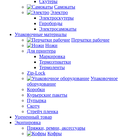
Скутеры
Самокаты
Электро
Электроскутеры
Гироборды
Электросамокаты
Упаковочные материалы
Перчатки рабочие
Ножи
Для принтера
Маркировка
Термоэтикетки
Термоленты
Zip-Lock
Упаковочное
оборудование
Коробки
Курьерские пакеты
Пупырка
Скотч
Стрейч пленка
Уцененный товар
Экипировка
Пряжки, ремни, аксессуары
Кофры