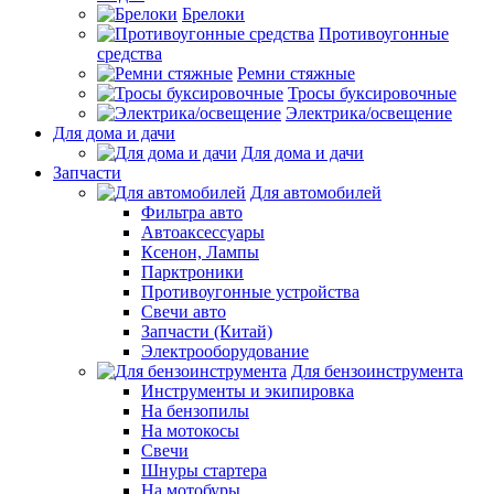
Брелоки
Противоугонные
средства
Ремни стяжные
Тросы буксировочные
Электрика/освещение
Для дома и дачи
Для дома и дачи
Запчасти
Для автомобилей
Фильтра авто
Автоаксессуары
Ксенон, Лампы
Парктроники
Противоугонные устройства
Свечи авто
Запчасти (Китай)
Электрооборудование
Для бензоинструмента
Инструменты и экипировка
На бензопилы
На мотокосы
Свечи
Шнуры стартера
На мотобуры