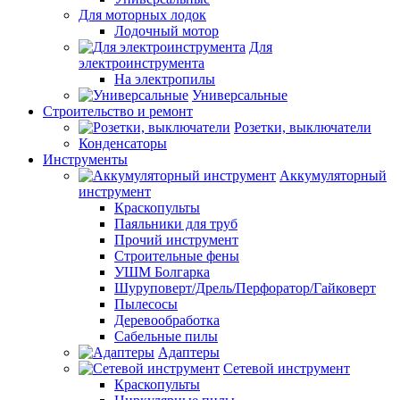
Для моторных лодок
Лодочный мотор
Для
электроинструмента
На электропилы
Универсальные
Строительство и ремонт
Розетки, выключатели
Конденсаторы
Инструменты
Аккумуляторный
инструмент
Краскопульты
Паяльники для труб
Прочий инструмент
Строительные фены
УШМ Болгарка
Шуруповерт/Дрель/Перфоратор/Гайковерт
Пылесосы
Деревообработка
Сабельные пилы
Адаптеры
Сетевой инструмент
Краскопульты