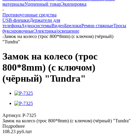
материалы
Уцененный товар
Экипировка
-
Противоугонные средства
USB-флешки
Держатели для
телефона
Аудиосистемы
Видео
Брелоки
Ремни стяжные
Тросы
буксировочные
Электрика/освещение
-
Замок на колесо (трос 800*8mm) (с ключом) (чёрный)
"Tundra"
Замок на колесо (трос
800*8mm) (с ключом)
(чёрный) "Tundra"
Артикул:
P-7325
Замок на колесо (трос 800*8mm) (с ключом) (чёрный) "Tundra"
Подробнее
108.23
руб.
/шт