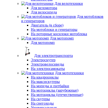
Для велотехники
Для веломотора
Для велосипеда
Для мотоблоков
и генераторов
Двигатель (в сборе)
На мотоблоки и генераторы
На роторные косилоки мотоблока
Для мотопомп
Для мотопомп
Для электротранспорта
Электроскутер
Электровелосиведы
На электросамокаты
Для мототехники
На квадроциклы
На максискутеры
На мопеды и питбайки
На мотоциклы (зарубежные)
На мотоциклы (отечественные)
На скутеры
На снегоходы
Универсальные