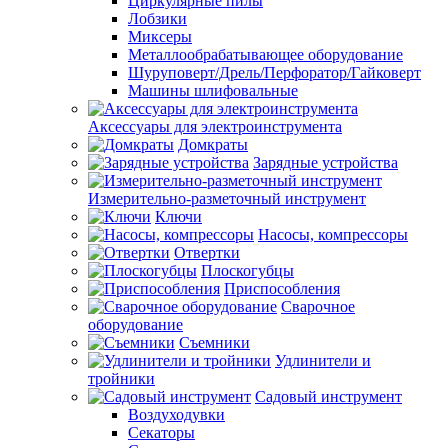
Циркулярные пилы
Лобзики
Миксеры
Металлообрабатывающее оборудование
Шуруповерт/Дрель/Перфоратор/Гайковерт
Машины шлифовальные
Аксессуары для электроинструмента
Домкраты
Зарядные устройства
Измерительно-разметочный инструмент
Ключи
Насосы, компрессоры
Отвертки
Плоскогубцы
Приспособления
Сварочное
оборудование
Съемники
Удлинители и
тройники
Садовый инструмент
Воздуходувки
Секаторы