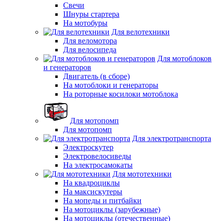
Свечи
Шнуры стартера
На мотобуры
Для велотехники
Для веломотора
Для велосипеда
Для мотоблоков
и генераторов
Двигатель (в сборе)
На мотоблоки и генераторы
На роторные косилоки мотоблока
Для мотопомп
Для мотопомп
Для электротранспорта
Электроскутер
Электровелосиведы
На электросамокаты
Для мототехники
На квадроциклы
На максискутеры
На мопеды и питбайки
На мотоциклы (зарубежные)
На мотоциклы (отечественные)