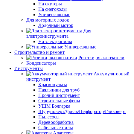
На скутеры
На снегоходы
Универсальные
Для моторных лодок
Лодочный мотор
Для
электроинструмента
На электропилы
Универсальные
Строительство и ремонт
Розетки, выключатели
Конденсаторы
Инструменты
Аккумуляторный
инструмент
Краскопульты
Паяльники для труб
Прочий инструмент
Строительные фены
УШМ Болгарка
Шуруповерт/Дрель/Перфоратор/Гайковерт
Пылесосы
Деревообработка
Сабельные пилы
Адаптеры