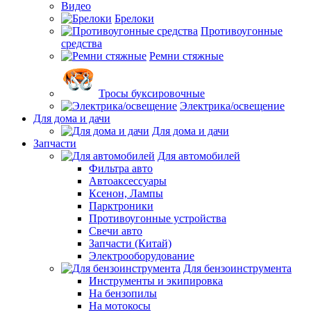
Видео
Брелоки
Противоугонные
средства
Ремни стяжные
Тросы буксировочные
Электрика/освещение
Для дома и дачи
Для дома и дачи
Запчасти
Для автомобилей
Фильтра авто
Автоаксессуары
Ксенон, Лампы
Парктроники
Противоугонные устройства
Свечи авто
Запчасти (Китай)
Электрооборудование
Для бензоинструмента
Инструменты и экипировка
На бензопилы
На мотокосы