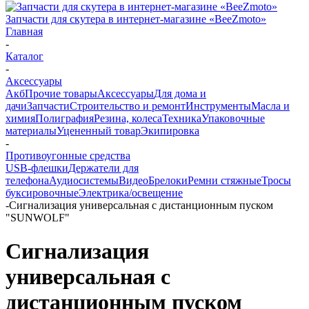
Запчасти для скутера в интернет-магазине «BeeZmoto»
Главная
-
Каталог
-
Аксессуары
Акб
Прочие товары
Аксессуары
Для дома и
дачи
Запчасти
Строительство и ремонт
Инструменты
Масла и
химия
Полиграфия
Резина, колеса
Техника
Упаковочные
материалы
Уцененный товар
Экипировка
-
Противоугонные средства
USB-флешки
Держатели для
телефона
Аудиосистемы
Видео
Брелоки
Ремни стяжные
Тросы
буксировочные
Электрика/освещение
-
Сигнализация универсальная с дистанционным пуском
"SUNWOLF"
Сигнализация
универсальная с
дистанционным пуском