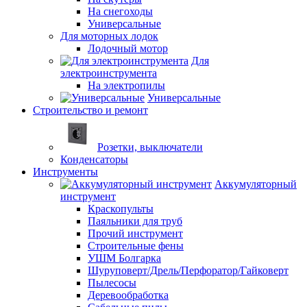
На снегоходы
Универсальные
Для моторных лодок
Лодочный мотор
Для
электроинструмента
На электропилы
Универсальные
Строительство и ремонт
Розетки, выключатели
Конденсаторы
Инструменты
Аккумуляторный
инструмент
Краскопульты
Паяльники для труб
Прочий инструмент
Строительные фены
УШМ Болгарка
Шуруповерт/Дрель/Перфоратор/Гайковерт
Пылесосы
Деревообработка