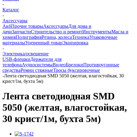
-
Каталог
-
Аксессуары
Акб
Прочие товары
Аксессуары
Для дома и
дачи
Запчасти
Строительство и ремонт
Инструменты
Масла и
химия
Полиграфия
Резина, колеса
Техника
Упаковочные
материалы
Уцененный товар
Экипировка
-
Электрика/освещение
USB-флешки
Держатели для
телефона
Аудиосистемы
Видео
Брелоки
Противоугонные
средства
Ремни стяжные
Тросы буксировочные
-
Лента светодиодная SMD 5050 (желтая, влагостойкая, 30
крист/1м, бухта 5м)
Лента светодиодная SMD
5050 (желтая, влагостойкая,
30 крист/1м, бухта 5м)