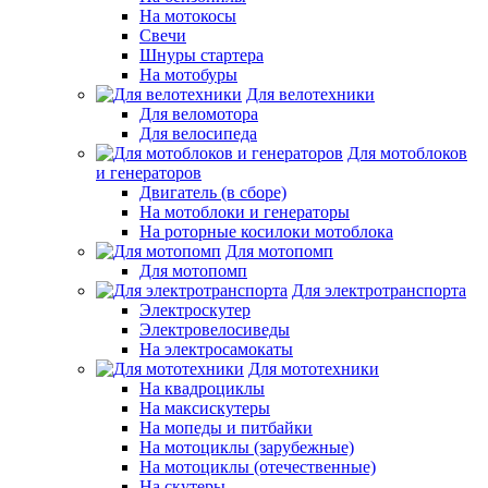
На мотокосы
Свечи
Шнуры стартера
На мотобуры
Для велотехники
Для веломотора
Для велосипеда
Для мотоблоков
и генераторов
Двигатель (в сборе)
На мотоблоки и генераторы
На роторные косилоки мотоблока
Для мотопомп
Для мотопомп
Для электротранспорта
Электроскутер
Электровелосиведы
На электросамокаты
Для мототехники
На квадроциклы
На максискутеры
На мопеды и питбайки
На мотоциклы (зарубежные)
На мотоциклы (отечественные)
На скутеры