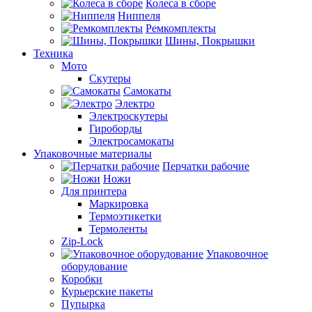
Колеса в сборе
Ниппеля
Ремкомплекты
Шины, Покрышки
Техника
Мото
Скутеры
Самокаты
Электро
Электроскутеры
Гироборды
Электросамокаты
Упаковочные материалы
Перчатки рабочие
Ножи
Для принтера
Маркировка
Термоэтикетки
Термоленты
Zip-Lock
Упаковочное
оборудование
Коробки
Курьерские пакеты
Пупырка