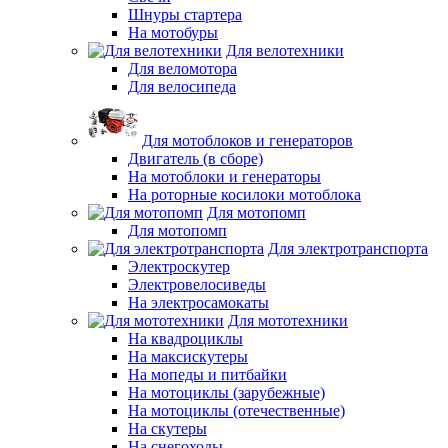
Шнуры стартера
На мотобуры
Для велотехники
Для веломотора
Для велосипеда
Для мотоблоков и генераторов
Двигатель (в сборе)
На мотоблоки и генераторы
На роторные косилоки мотоблока
Для мотопомп
Для мотопомп
Для электротранспорта
Электроскутер
Электровелосиведы
На электросамокаты
Для мототехники
На квадроциклы
На максискутеры
На мопеды и питбайки
На мотоциклы (зарубежные)
На мотоциклы (отечественные)
На скутеры
На снегоходы