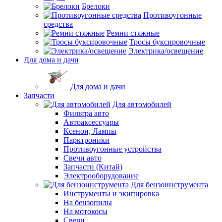
Брелоки
Противоугонные
средства
Ремни стяжные
Тросы буксировочные
Электрика/освещение
Для дома и дачи
Для дома и дачи
Запчасти
Для автомобилей
Фильтра авто
Автоаксессуары
Ксенон, Лампы
Парктроники
Противоугонные устройства
Свечи авто
Запчасти (Китай)
Электрооборудование
Для бензоинструмента
Инструменты и экипировка
На бензопилы
На мотокосы
Свечи