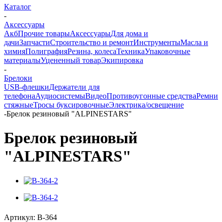
Каталог
-
Аксессуары
Акб
Прочие товары
Аксессуары
Для дома и
дачи
Запчасти
Строительство и ремонт
Инструменты
Масла и
химия
Полиграфия
Резина, колеса
Техника
Упаковочные
материалы
Уцененный товар
Экипировка
-
Брелоки
USB-флешки
Держатели для
телефона
Аудиосистемы
Видео
Противоугонные средства
Ремни
стяжные
Тросы буксировочные
Электрика/освещение
-
Брелок резиновый "ALPINESTARS"
Брелок резиновый
"ALPINESTARS"
Артикул:
B-364