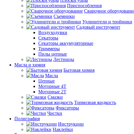
Плоскогубцы
Приспособления
Сварочное оборудовани
Съемники
Удлинители и тройники
Садовый инструмент
Воздуходувки
Секаторы
Секаторы аккумуляторные
Триммеры
Пилы цепные
Лестницы
Масла и химия
Бытовая химия
Масла
Цепные
Моторные 4Т
Моторные 2Т
Смазки
Тормозная жидкость
Фиксаторы
Чистки
Полиграфия
Инструкции
Наклейки