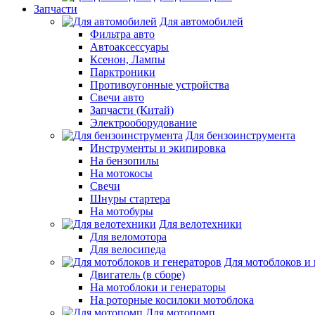
Запчасти
Для автомобилей
Фильтра авто
Автоаксессуары
Ксенон, Лампы
Парктроники
Противоугонные устройства
Свечи авто
Запчасти (Китай)
Электрооборудование
Для бензоинструмента
Инструменты и экипировка
На бензопилы
На мотокосы
Свечи
Шнуры стартера
На мотобуры
Для велотехники
Для веломотора
Для велосипеда
Для мотоблоков и 
Двигатель (в сборе)
На мотоблоки и генераторы
На роторные косилоки мотоблока
Для мотопомп