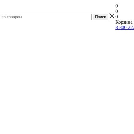
0
0
0
Корзина 
8-800-22