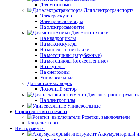
Для мотопомп
Для электротранспорта
Электроскутер
Электровелосиведы
На электросамокаты
Для мототехники
На квадроциклы
На максискутеры
На мопеды и питбайки
На мотоциклы (зарубежные)
На мотоциклы (отечественные)
На скутеры
На снегоходы
Универсальные
Для моторных лодок
Лодочный мотор
Для электроинструмент
На электропилы
Универсальные
Строительство и ремонт
Розетки, выключатели
Конденсаторы
Инструменты
Аккумуляторный и
Краскопульты