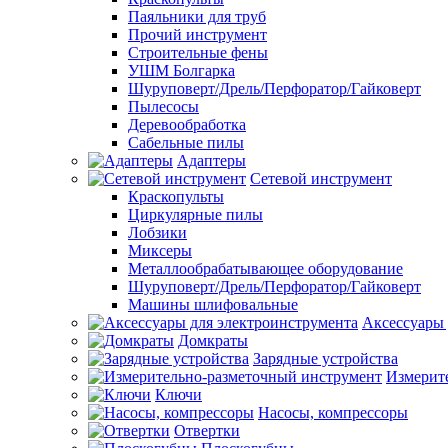
Паяльники для труб
Прочий инструмент
Строительные фены
УШМ Болгарка
Шуруповерт/Дрель/Перфоратор/Гайковерт
Пылесосы
Деревообработка
Сабельные пилы
Адаптеры
Сетевой инструмент
Краскопульты
Циркулярные пилы
Лобзики
Миксеры
Металлообрабатывающее оборудование
Шуруповерт/Дрель/Перфоратор/Гайковерт
Машины шлифовальные
Аксессуары 
Домкраты
Зарядные устройства
Измерит
Ключи
Насосы, компрессоры
Отвертки