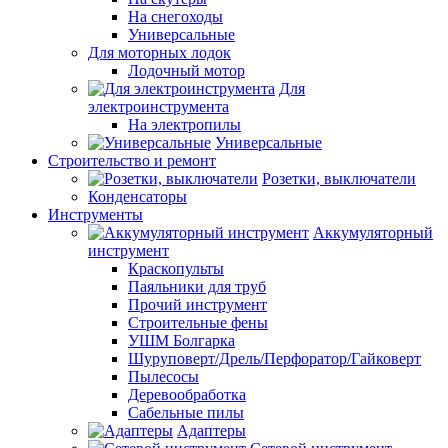
На снегоходы
Универсальные
Для моторных лодок
Лодочный мотор
Для
электроинструмента
На электропилы
Универсальные
Строительство и ремонт
Розетки, выключатели
Конденсаторы
Инструменты
Аккумуляторный
инструмент
Краскопульты
Паяльники для труб
Прочий инструмент
Строительные фены
УШМ Болгарка
Шуруповерт/Дрель/Перфоратор/Гайковерт
Пылесосы
Деревообработка
Сабельные пилы
Адаптеры