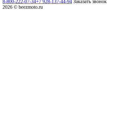
8-800-222-07-34
+7 928-137-44-94
Заказать звонок
2026 © beezmoto.ru