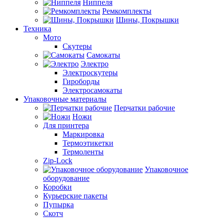
Ниппеля
Ремкомплекты
Шины, Покрышки
Техника
Мото
Скутеры
Самокаты
Электро
Электроскутеры
Гироборды
Электросамокаты
Упаковочные материалы
Перчатки рабочие
Ножи
Для принтера
Маркировка
Термоэтикетки
Термоленты
Zip-Lock
Упаковочное
оборудование
Коробки
Курьерские пакеты
Пупырка
Скотч