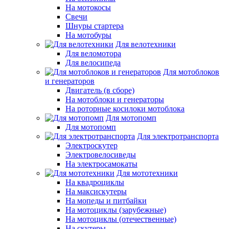
На мотокосы
Свечи
Шнуры стартера
На мотобуры
Для велотехники
Для веломотора
Для велосипеда
Для мотоблоков
и генераторов
Двигатель (в сборе)
На мотоблоки и генераторы
На роторные косилоки мотоблока
Для мотопомп
Для мотопомп
Для электротранспорта
Электроскутер
Электровелосиведы
На электросамокаты
Для мототехники
На квадроциклы
На максискутеры
На мопеды и питбайки
На мотоциклы (зарубежные)
На мотоциклы (отечественные)
На скутеры