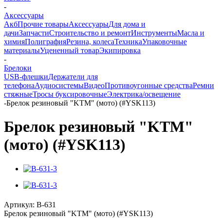
-
Аксессуары
Акб
Прочие товары
Аксессуары
Для дома и
дачи
Запчасти
Строительство и ремонт
Инструменты
Масла и
химия
Полиграфия
Резина, колеса
Техника
Упаковочные
материалы
Уцененный товар
Экипировка
-
Брелоки
USB-флешки
Держатели для
телефона
Аудиосистемы
Видео
Противоугонные средства
Ремни
стяжные
Тросы буксировочные
Электрика/освещение
-
Брелок резиновый "KTM" (мото) (#YSK113)
Брелок резиновый "KTM"
(мото) (#YSK113)
Артикул:
B-631
Брелок резиновый "KTM" (мото) (#YSK113)