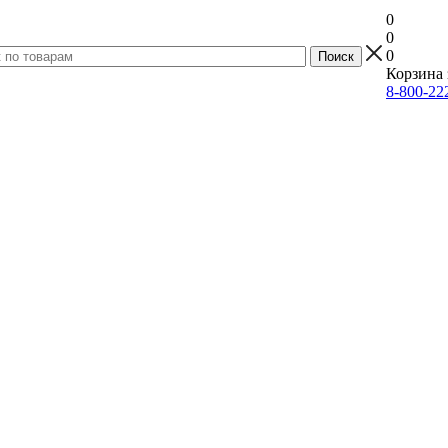
0
0
0
Корзина 
8-800-22