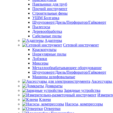
Паяльники для труб
Прочий инструмент
Строительные фены
УШМ Болгарка
Шуруповерт/Дрель/Перфоратор/Гайковерт
Пылесосы
Деревообработка
Сабельные пилы
Адаптеры
Сетевой инструмент
Краскопульты
Циркулярные пилы
Лобзики
Миксеры
Металлообрабатывающее оборудование
Шуруповерт/Дрель/Перфоратор/Гайковерт
Машины шлифовальные
Аксессуары 
Домкраты
Зарядные устройства
Измерит
Ключи
Насосы, компрессоры
Отвертки