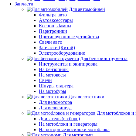
Запчасти
Для автомобилей
Фильтра авто
Автоаксессуары
Ксенон, Лампы
Парктроники
Противоугонные устройства
Свечи авто
Запчасти (Китай)
Электрооборудование
Для бензоинструмента
Инструменты и экипировка
На бензопилы
На мотокосы
Свечи
Шнуры стартера
На мотобуры
Для велотехники
Для веломотора
Для велосипеда
Для мотоблоков и 
Двигатель (в сборе)
На мотоблоки и генераторы
На роторные косилоки мотоблока
Для мотопомп