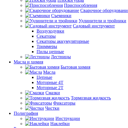
Плоскогубцы
Приспособления
Сварочное оборудовани
Съемники
Удлинители и тройники
Садовый инструмент
Воздуходувки
Секаторы
Секаторы аккумуляторные
Триммеры
Пилы цепные
Лестницы
Масла и химия
Бытовая химия
Масла
Цепные
Моторные 4Т
Моторные 2Т
Смазки
Тормозная жидкость
Фиксаторы
Чистки
Полиграфия
Инструкции
Наклейки