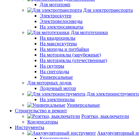
Для мотопомп
Для электротранспорта
Электроскутер
Электровелосиведы
На электросамокаты
Для мототехники
На квадроциклы
На максискутеры
На мопеды и питбайки
На мотоциклы (зарубежные)
На мотоциклы (отечественные)
На скутеры
На снегоходы
Универсальные
Для моторных лодок
Лодочный мотор
Для электроинструмент
На электропилы
Универсальные
Строительство и ремонт
Розетки, выключатели
Конденсаторы
Инструменты
Аккумуляторный и
Краскопульты