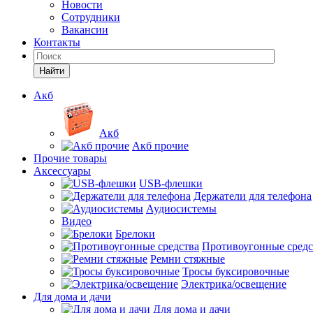
Новости
Сотрудники
Вакансии
Контакты
Найти
Акб
Акб
Акб прочие
Прочие товары
Аксессуары
USB-флешки
Держатели для телефона
Аудиосистемы
Видео
Брелоки
Противоугонные средс
Ремни стяжные
Тросы буксировочные
Электрика/освещение
Для дома и дачи
Для дома и дачи