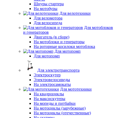
Шнуры стартера
На мотобуры
Для велотехники
Для веломотора
Для велосипеда
Для мотоблоков
и генераторов
Двигатель (в сборе)
На мотоблоки и генераторы
На роторные косилоки мотоблока
Для мотопомп
Для мотопомп
Для электротранспорта
Электроскутер
Электровелосиведы
На электросамокаты
Для мототехники
На квадроциклы
На максискутеры
На мопеды и питбайки
На мотоциклы (зарубежные)
На мотоциклы (отечественные)
На скутеры