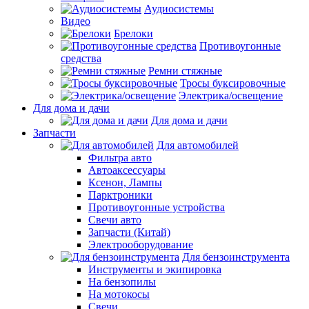
Аудиосистемы
Видео
Брелоки
Противоугонные
средства
Ремни стяжные
Тросы буксировочные
Электрика/освещение
Для дома и дачи
Для дома и дачи
Запчасти
Для автомобилей
Фильтра авто
Автоаксессуары
Ксенон, Лампы
Парктроники
Противоугонные устройства
Свечи авто
Запчасти (Китай)
Электрооборудование
Для бензоинструмента
Инструменты и экипировка
На бензопилы
На мотокосы
Свечи