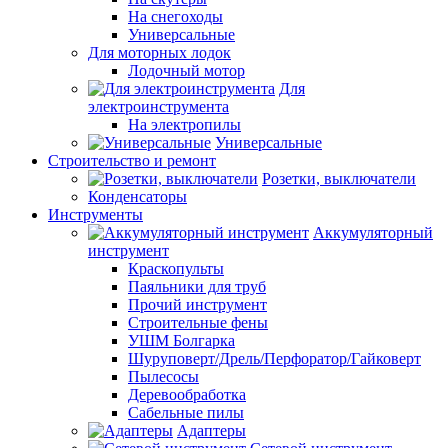
На снегоходы
Универсальные
Для моторных лодок
Лодочный мотор
Для
электроинструмента
На электропилы
Универсальные
Строительство и ремонт
Розетки, выключатели
Конденсаторы
Инструменты
Аккумуляторный
инструмент
Краскопульты
Паяльники для труб
Прочий инструмент
Строительные фены
УШМ Болгарка
Шуруповерт/Дрель/Перфоратор/Гайковерт
Пылесосы
Деревообработка
Сабельные пилы
Адаптеры