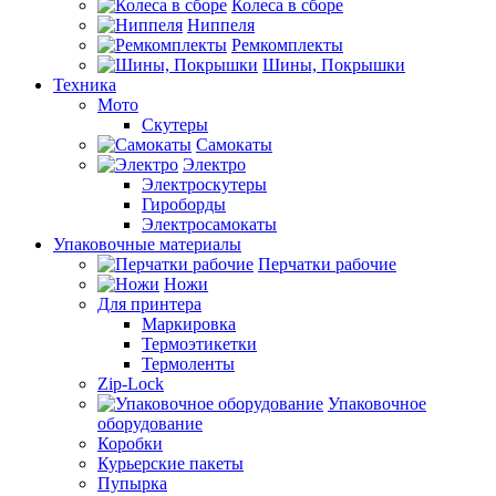
Колеса в сборе
Ниппеля
Ремкомплекты
Шины, Покрышки
Техника
Мото
Скутеры
Самокаты
Электро
Электроскутеры
Гироборды
Электросамокаты
Упаковочные материалы
Перчатки рабочие
Ножи
Для принтера
Маркировка
Термоэтикетки
Термоленты
Zip-Lock
Упаковочное
оборудование
Коробки
Курьерские пакеты
Пупырка