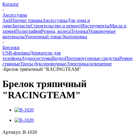
Каталог
-
Аксессуары
Акб
Прочие товары
Аксессуары
Для дома и
дачи
Запчасти
Строительство и ремонт
Инструменты
Масла и
химия
Полиграфия
Резина, колеса
Техника
Упаковочные
материалы
Уцененный товар
Экипировка
-
Брелоки
USB-флешки
Держатели для
телефона
Аудиосистемы
Видео
Противоугонные средства
Ремни
стяжные
Тросы буксировочные
Электрика/освещение
-
Брелок тряпичный "RACINGTEAM"
Брелок тряпичный
"RACINGTEAM"
Артикул:
B-1020