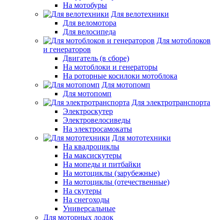
На мотобуры
Для велотехники
Для веломотора
Для велосипеда
Для мотоблоков
и генераторов
Двигатель (в сборе)
На мотоблоки и генераторы
На роторные косилоки мотоблока
Для мотопомп
Для мотопомп
Для электротранспорта
Электроскутер
Электровелосиведы
На электросамокаты
Для мототехники
На квадроциклы
На максискутеры
На мопеды и питбайки
На мотоциклы (зарубежные)
На мотоциклы (отечественные)
На скутеры
На снегоходы
Универсальные
Для моторных лодок