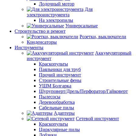
Лодочный мотор
Для
электроинструмента
На электропилы
Универсальные
Строительство и ремонт
Розетки, выключатели
Конденсаторы
Инструменты
Аккумуляторный
инструмент
Краскопульты
Паяльники для труб
Прочий инструмент
Строительные фены
УШМ Болгарка
Шуруповерт/Дрель/Перфоратор/Гайковерт
Пылесосы
Деревообработка
Сабельные пилы
Адаптеры
Сетевой инструмент
Краскопульты
Циркулярные пилы
Лобзики