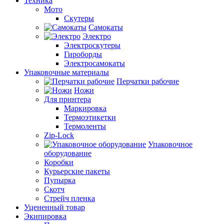
Техника
Мото
Скутеры
Самокаты
Электро
Электроскутеры
Гироборды
Электросамокаты
Упаковочные материалы
Перчатки рабочие
Ножи
Для принтера
Маркировка
Термоэтикетки
Термоленты
Zip-Lock
Упаковочное
оборудование
Коробки
Курьерские пакеты
Пупырка
Скотч
Стрейч пленка
Уцененный товар
Экипировка