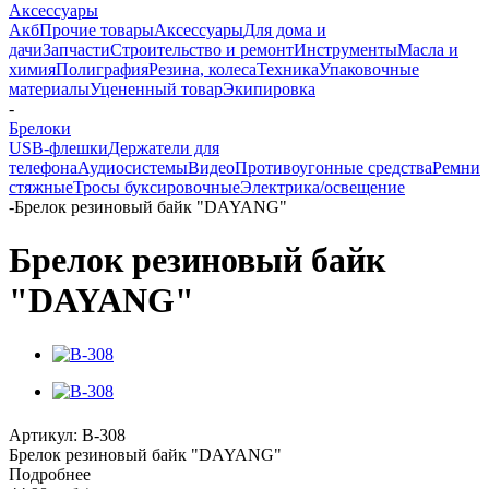
Аксессуары
Акб
Прочие товары
Аксессуары
Для дома и
дачи
Запчасти
Строительство и ремонт
Инструменты
Масла и
химия
Полиграфия
Резина, колеса
Техника
Упаковочные
материалы
Уцененный товар
Экипировка
-
Брелоки
USB-флешки
Держатели для
телефона
Аудиосистемы
Видео
Противоугонные средства
Ремни
стяжные
Тросы буксировочные
Электрика/освещение
-
Брелок резиновый байк "DAYANG"
Брелок резиновый байк
"DAYANG"
Артикул:
B-308
Брелок резиновый байк "DAYANG"
Подробнее