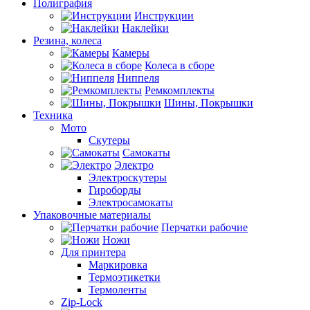
Полиграфия
Инструкции
Наклейки
Резина, колеса
Камеры
Колеса в сборе
Ниппеля
Ремкомплекты
Шины, Покрышки
Техника
Мото
Скутеры
Самокаты
Электро
Электроскутеры
Гироборды
Электросамокаты
Упаковочные материалы
Перчатки рабочие
Ножи
Для принтера
Маркировка
Термоэтикетки
Термоленты
Zip-Lock