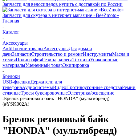
Запчасти для велосипедов купить с доставкой по России
Запчасти для скутера в интернет-магазине «BeeZmoto»
Главная
-
Каталог
-
Аксессуары
Акб
Прочие товары
Аксессуары
Для дома и
дачи
Запчасти
Строительство и ремонт
Инструменты
Масла и
химия
Полиграфия
Резина, колеса
Техника
Упаковочные
материалы
Уцененный товар
Экипировка
-
Брелоки
USB-флешки
Держатели для
телефона
Аудиосистемы
Видео
Противоугонные средства
Ремни
стяжные
Тросы буксировочные
Электрика/освещение
-
Брелок резиновый байк "HONDA" (мультибренд)
(#YSK002A)
Брелок резиновый байк
"HONDA" (мультибренд)