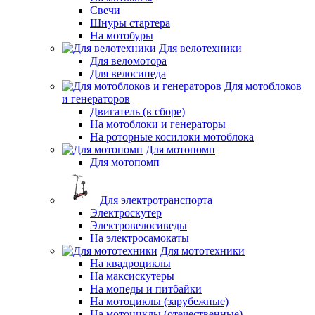
Свечи
Шнуры стартера
На мотобуры
Для велотехники
Для веломотора
Для велосипеда
Для мотоблоков
и генераторов
Двигатель (в сборе)
На мотоблоки и генераторы
На роторные косилоки мотоблока
Для мотопомп
Для мотопомп
Для электротранспорта
Электроскутер
Электровелосиведы
На электросамокаты
Для мототехники
На квадроциклы
На максискутеры
На мопеды и питбайки
На мотоциклы (зарубежные)
На мотоциклы (отечественные)