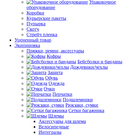
Упаковочное
оборудование
Коробки
Курьерские пакеты
Пупырка
Скотч
Стрейч пленка
Уцененный товар
Экипировка
Пряжки, ремни, аксессуары
Кофры
Бейсболки и банданы
Дождевики/чехлы
Защита
Обувь
Одежда
Очки
Перчатки
Подшлемники
Рюкзаки, сумки
Сетки багажника
Шлемы
Аксессуары для шлема
Велосипедные
Интегралы