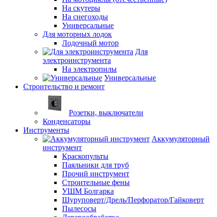
На скутеры
На снегоходы
Универсальные
Для моторных лодок
Лодочный мотор
Для
электроинструмента
На электропилы
Универсальные
Строительство и ремонт
Розетки, выключатели
Конденсаторы
Инструменты
Аккумуляторный
инструмент
Краскопульты
Паяльники для труб
Прочий инструмент
Строительные фены
УШМ Болгарка
Шуруповерт/Дрель/Перфоратор/Гайковерт
Пылесосы