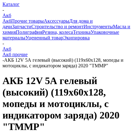
Каталог
-
Акб
Акб
Прочие товары
Аксессуары
Для дома и
дачи
Запчасти
Строительство и ремонт
Инструменты
Масла и
химия
Полиграфия
Резина, колеса
Техника
Упаковочные
материалы
Уцененный товар
Экипировка
-
Акб
Акб прочие
-
АКБ 12V 5А гелевый (высокий) (119x60x128, мопеды и
мотоциклы, с индикатором заряда) 2020 "TMMP"
АКБ 12V 5А гелевый
(высокий) (119x60x128,
мопеды и мотоциклы, с
индикатором заряда) 2020
"TMMP"