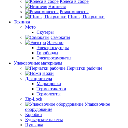
Колеса в сборе
Ниппеля
Ремкомплекты
Шины, Покрышки
Техника
Мото
Скутеры
Самокаты
Электро
Электроскутеры
Гироборды
Электросамокаты
Упаковочные материалы
Перчатки рабочие
Ножи
Для принтера
Маркировка
Термоэтикетки
Термоленты
Zip-Lock
Упаковочное
оборудование
Коробки
Курьерские пакеты
Пупырка