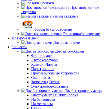
Брелоки
Противоугонные
средства
Ремни стяжные
Тросы буксировочные
Электрика/освещение
Для дома и дачи
Для дома и дачи
Запчасти
Для автомобилей
Фильтра авто
Автоаксессуары
Ксенон, Лампы
Парктроники
Противоугонные устройства
Свечи авто
Запчасти (Китай)
Электрооборудование
Для бензоинструмента
Инструменты и экипировка
На бензопилы
На мотокосы
Свечи