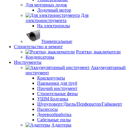
Для моторных лодок
Лодочный мотор
Для
электроинструмента
На электропилы
Универсальные
Строительство и ремонт
Розетки, выключатели
Конденсаторы
Инструменты
Аккумуляторный
инструмент
Краскопульты
Паяльники для труб
Прочий инструмент
Строительные фены
УШМ Болгарка
Шуруповерт/Дрель/Перфоратор/Гайковерт
Пылесосы
Деревообработка
Сабельные пилы
Адаптеры