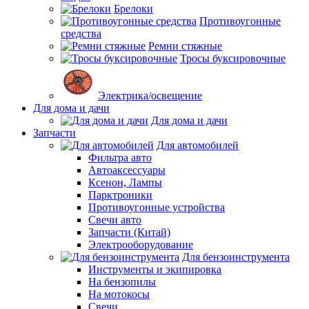
Брелоки
Противоугонные
средства
Ремни стяжные
Тросы буксировочные
Электрика/освещение
Для дома и дачи
Для дома и дачи
Запчасти
Для автомобилей
Фильтра авто
Автоаксессуары
Ксенон, Лампы
Парктроники
Противоугонные устройства
Свечи авто
Запчасти (Китай)
Электрооборудование
Для бензоинструмента
Инструменты и экипировка
На бензопилы
На мотокосы
Свечи