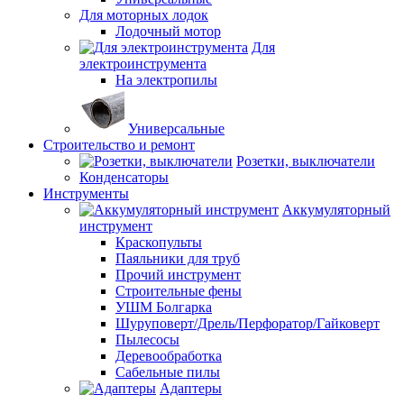
Для моторных лодок
Лодочный мотор
Для
электроинструмента
На электропилы
Универсальные
Строительство и ремонт
Розетки, выключатели
Конденсаторы
Инструменты
Аккумуляторный
инструмент
Краскопульты
Паяльники для труб
Прочий инструмент
Строительные фены
УШМ Болгарка
Шуруповерт/Дрель/Перфоратор/Гайковерт
Пылесосы
Деревообработка
Сабельные пилы
Адаптеры