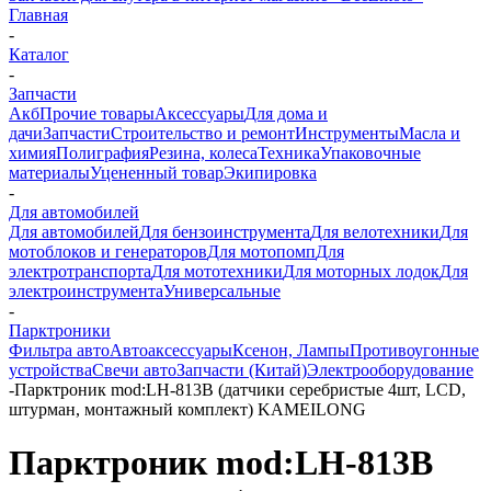
Главная
-
Каталог
-
Запчасти
Акб
Прочие товары
Аксессуары
Для дома и
дачи
Запчасти
Строительство и ремонт
Инструменты
Масла и
химия
Полиграфия
Резина, колеса
Техника
Упаковочные
материалы
Уцененный товар
Экипировка
-
Для автомобилей
Для автомобилей
Для бензоинструмента
Для велотехники
Для
мотоблоков и генераторов
Для мотопомп
Для
электротранспорта
Для мототехники
Для моторных лодок
Для
электроинструмента
Универсальные
-
Парктроники
Фильтра авто
Автоаксессуары
Ксенон, Лампы
Противоугонные
устройства
Свечи авто
Запчасти (Китай)
Электрооборудование
-
Парктроник mod:LH-813B (датчики серебристые 4шт, LCD,
штурман, монтажный комплект) KAMEILONG
Парктроник mod:LH-813B