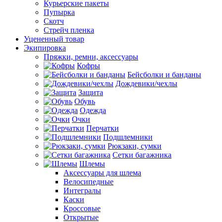
Курьерские пакеты
Пупырка
Скотч
Стрейч пленка
Уцененный товар
Экипировка
Пряжки, ремни, аксессуары
Кофры
Бейсболки и банданы
Дождевики/чехлы
Защита
Обувь
Одежда
Очки
Перчатки
Подшлемники
Рюкзаки, сумки
Сетки багажника
Шлемы
Аксессуары для шлема
Велосипедные
Интегралы
Каски
Кроссовые
Открытые