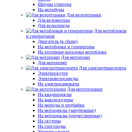
Шнуры стартера
На мотобуры
Для велотехники
Для веломотора
Для велосипеда
Для мотоблоков
и генераторов
Двигатель (в сборе)
На мотоблоки и генераторы
На роторные косилоки мотоблока
Для мотопомп
Для мотопомп
Для электротранспорта
Электроскутер
Электровелосиведы
На электросамокаты
Для мототехники
На квадроциклы
На максискутеры
На мопеды и питбайки
На мотоциклы (зарубежные)
На мотоциклы (отечественные)
На скутеры
На снегоходы
Универсальные