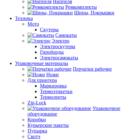
Ниппеля
Ремкомплекты
Шины, Покрышки
Техника
Мото
Скутеры
Самокаты
Электро
Электроскутеры
Гироборды
Электросамокаты
Упаковочные материалы
Перчатки рабочие
Ножи
Для принтера
Маркировка
Термоэтикетки
Термоленты
Zip-Lock
Упаковочное
оборудование
Коробки
Курьерские пакеты
Пупырка
Скотч