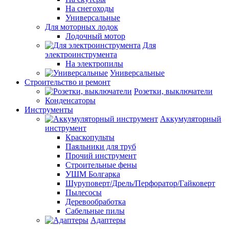
На снегоходы
Универсальные
Для моторных лодок
Лодочный мотор
Для
электроинструмента
На электропилы
Универсальные
Строительство и ремонт
Розетки, выключатели
Конденсаторы
Инструменты
Аккумуляторный
инструмент
Краскопульты
Паяльники для труб
Прочий инструмент
Строительные фены
УШМ Болгарка
Шуруповерт/Дрель/Перфоратор/Гайковерт
Пылесосы
Деревообработка
Сабельные пилы
Адаптеры