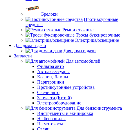
Брелоки
Противоугонные
средства
Ремни стяжные
Тросы буксировочные
Электрика/освещение
Для дома и дачи
Для дома и дачи
Запчасти
Для автомобилей
Фильтра авто
Автоаксессуары
Ксенон, Лампы
Парктроники
Противоугонные устройства
Свечи авто
Запчасти (Китай)
Электрооборудование
Для бензоинструмента
Инструменты и экипировка
На бензопилы
На мотокосы
Свечи