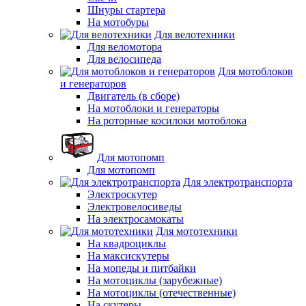
Шнуры стартера
На мотобуры
Для велотехники
Для веломотора
Для велосипеда
Для мотоблоков
и генераторов
Двигатель (в сборе)
На мотоблоки и генераторы
На роторные косилоки мотоблока
Для мотопомп
Для мотопомп
Для электротранспорта
Электроскутер
Электровелосиведы
На электросамокаты
Для мототехники
На квадроциклы
На максискутеры
На мопеды и питбайки
На мотоциклы (зарубежные)
На мотоциклы (отечественные)
На скутеры