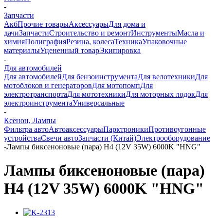
-
Запчасти
Акб
Прочие товары
Аксессуары
Для дома и
дачи
Запчасти
Строительство и ремонт
Инструменты
Масла и
химия
Полиграфия
Резина, колеса
Техника
Упаковочные
материалы
Уцененный товар
Экипировка
-
Для автомобилей
Для автомобилей
Для бензоинструмента
Для велотехники
Для
мотоблоков и генераторов
Для мотопомп
Для
электротранспорта
Для мототехники
Для моторных лодок
Для
электроинструмента
Универсальные
-
Ксенон, Лампы
Фильтра авто
Автоаксессуары
Парктроники
Противоугонные
устройства
Свечи авто
Запчасти (Китай)
Электрооборудование
-
Лампы биксеноновые (пара) H4 (12V 35W) 6000K "HNG"
Лампы биксеноновые (пара)
H4 (12V 35W) 6000K "HNG"