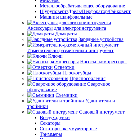
Миксеры
Металлообрабатывающее оборудование
Шуруповерт/Дрель/Перфоратор/Гайковерт
Машины шлифовальные
Аксессуары для электроинструмента
Домкраты
Зарядные устройства
Измерительно-разметочный инструмент
Ключи
Насосы, компрессоры
Отвертки
Плоскогубцы
Приспособления
Сварочное
оборудование
Съемники
Удлинители и
тройники
Садовый инструмент
Воздуходувки
Секаторы
Секаторы аккумуляторные
Триммеры