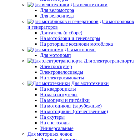
Для велотехники
Для веломотора
Для велосипеда
Для мотоблоков
и генераторов
Двигатель (в сборе)
На мотоблоки и генераторы
На роторные косилоки мотоблока
Для мотопомп
Для мотопомп
Для электротранспорта
Электроскутер
Электровелосиведы
На электросамокаты
Для мототехники
На квадроциклы
На максискутеры
На мопеды и питбайки
На мотоциклы (зарубежные)
На мотоциклы (отечественные)
На скутеры
На снегоходы
Универсальные
Для моторных лодок
Лодочный мотор