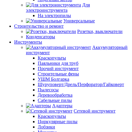
Для
электроинструмента
На электропилы
Универсальные
Строительство и ремонт
Розетки, выключатели
Конденсаторы
Инструменты
Аккумуляторный
инструмент
Краскопульты
Паяльники для труб
Прочий инструмент
Строительные фены
УШМ Болгарка
Шуруповерт/Дрель/Перфоратор/Гайковерт
Пылесосы
Деревообработка
Сабельные пилы
Адаптеры
Сетевой инструмент
Краскопульты
Циркулярные пилы
Лобзики