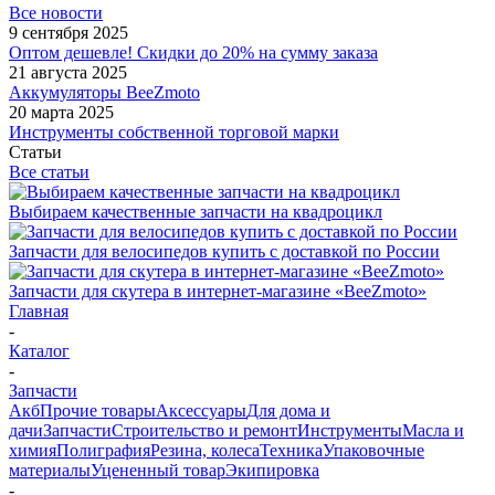
Все новости
9 сентября 2025
Оптом дешевле! Скидки до 20% на сумму заказа
21 августа 2025
Аккумуляторы BeeZmoto
20 марта 2025
Инструменты собственной торговой марки
Статьи
Все статьи
Выбираем качественные запчасти на квадроцикл
Запчасти для велосипедов купить с доставкой по России
Запчасти для скутера в интернет-магазине «BeeZmoto»
Главная
-
Каталог
-
Запчасти
Акб
Прочие товары
Аксессуары
Для дома и
дачи
Запчасти
Строительство и ремонт
Инструменты
Масла и
химия
Полиграфия
Резина, колеса
Техника
Упаковочные
материалы
Уцененный товар
Экипировка
-