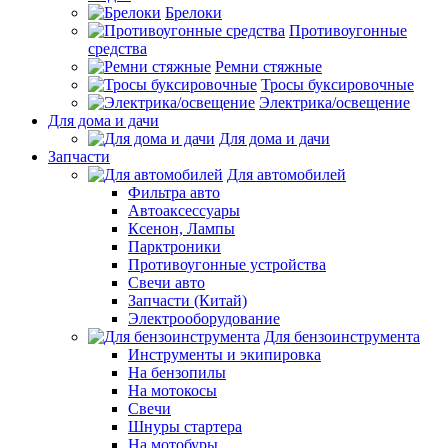
Брелоки
Противоугонные
средства
Ремни стяжные
Тросы буксировочные
Электрика/освещение
Для дома и дачи
Для дома и дачи
Запчасти
Для автомобилей
Фильтра авто
Автоаксессуары
Ксенон, Лампы
Парктроники
Противоугонные устройства
Свечи авто
Запчасти (Китай)
Электрооборудование
Для бензоинструмента
Инструменты и экипировка
На бензопилы
На мотокосы
Свечи
Шнуры стартера
На мотобуры