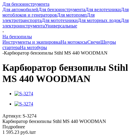
Для бензоинструмента
Для автомобилей
Для бензоинструмента
Для велотехники
Для
мотоблоков и генераторов
Для мотопомп
Для
электротранспорта
Для мототехники
Для моторных лодок
Для
электроинструмента
Универсальные
-
На бензопилы
Инструменты и экипировка
На мотокосы
Свечи
Шнуры
стартера
На мотобуры
-
Карбюратор бензопилы Stihl MS 440 WOODMAN
Карбюратор бензопилы Stihl
MS 440 WOODMAN
Артикул:
S-3274
Карбюратор бензопилы Stihl MS 440 WOODMAN
Подробнее
1 595.23
руб.
/шт