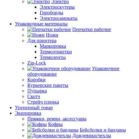
Электро
Электроскутеры
Гироборды
Электросамокаты
Упаковочные материалы
Перчатки рабочие
Ножи
Для принтера
Маркировка
Термоэтикетки
Термоленты
Zip-Lock
Упаковочное
оборудование
Коробки
Курьерские пакеты
Пупырка
Скотч
Стрейч пленка
Уцененный товар
Экипировка
Пряжки, ремни, аксессуары
Кофры
Бейсболки и банданы
Дождевики/чехлы