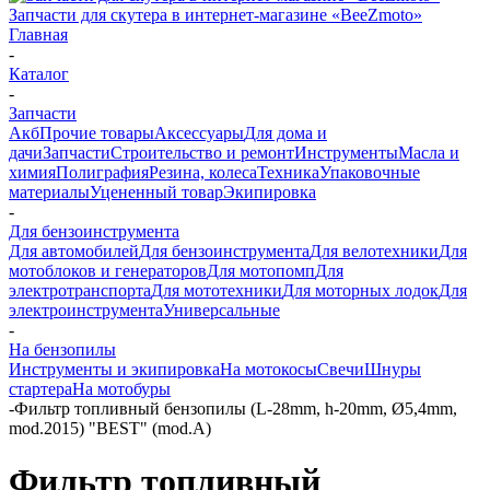
Запчасти для скутера в интернет-магазине «BeeZmoto»
Главная
-
Каталог
-
Запчасти
Акб
Прочие товары
Аксессуары
Для дома и
дачи
Запчасти
Строительство и ремонт
Инструменты
Масла и
химия
Полиграфия
Резина, колеса
Техника
Упаковочные
материалы
Уцененный товар
Экипировка
-
Для бензоинструмента
Для автомобилей
Для бензоинструмента
Для велотехники
Для
мотоблоков и генераторов
Для мотопомп
Для
электротранспорта
Для мототехники
Для моторных лодок
Для
электроинструмента
Универсальные
-
На бензопилы
Инструменты и экипировка
На мотокосы
Свечи
Шнуры
стартера
На мотобуры
-
Фильтр топливный бензопилы (L-28mm, h-20mm, Ø5,4mm,
mod.2015) "BEST" (mod.A)
Фильтр топливный