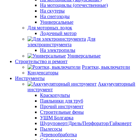
На мотоциклы (отечественные)
На скутеры
На снегоходы
Универсальные
Для моторных лодок
Лодочный мотор
Для
электроинструмента
На электропилы
Универсальные
Строительство и ремонт
Розетки, выключатели
Конденсаторы
Инструменты
Аккумуляторный
инструмент
Краскопульты
Паяльники для труб
Прочий инструмент
Строительные фены
УШМ Болгарка
Шуруповерт/Дрель/Перфоратор/Гайковерт
Пылесосы
Деревообработка