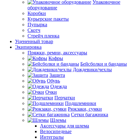
Упаковочное
оборудование
Коробки
Курьерские пакеты
Пупырка
Скотч
Стрейч пленка
Уцененный товар
Экипировка
Пряжки, ремни, аксессуары
Кофры
Бейсболки и банданы
Дождевики/чехлы
Защита
Обувь
Одежда
Очки
Перчатки
Подшлемники
Рюкзаки, сумки
Сетки багажника
Шлемы
Аксессуары для шлема
Велосипедные
Интегралы