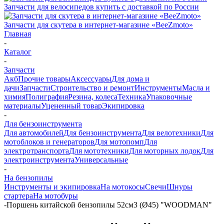
Запчасти для велосипедов купить с доставкой по России
Запчасти для скутера в интернет-магазине «BeeZmoto»
Главная
-
Каталог
-
Запчасти
Акб
Прочие товары
Аксессуары
Для дома и
дачи
Запчасти
Строительство и ремонт
Инструменты
Масла и
химия
Полиграфия
Резина, колеса
Техника
Упаковочные
материалы
Уцененный товар
Экипировка
-
Для бензоинструмента
Для автомобилей
Для бензоинструмента
Для велотехники
Для
мотоблоков и генераторов
Для мотопомп
Для
электротранспорта
Для мототехники
Для моторных лодок
Для
электроинструмента
Универсальные
-
На бензопилы
Инструменты и экипировка
На мотокосы
Свечи
Шнуры
стартера
На мотобуры
-
Поршень китайской бензопилы 52см3 (Ø45) "WOODMAN"