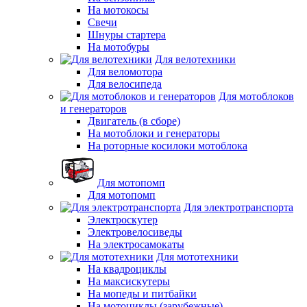
На мотокосы
Свечи
Шнуры стартера
На мотобуры
Для велотехники
Для веломотора
Для велосипеда
Для мотоблоков
и генераторов
Двигатель (в сборе)
На мотоблоки и генераторы
На роторные косилоки мотоблока
Для мотопомп
Для мотопомп
Для электротранспорта
Электроскутер
Электровелосиведы
На электросамокаты
Для мототехники
На квадроциклы
На максискутеры
На мопеды и питбайки
На мотоциклы (зарубежные)