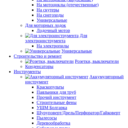
На мотоциклы (отечественные)
На скутеры
На снегоходы
Универсальные
Для моторных лодок
Лодочный мотор
Для
электроинструмента
На электропилы
Универсальные
Строительство и ремонт
Розетки, выключатели
Конденсаторы
Инструменты
Аккумуляторный
инструмент
Краскопульты
Паяльники для труб
Прочий инструмент
Строительные фены
УШМ Болгарка
Шуруповерт/Дрель/Перфоратор/Гайковерт
Пылесосы
Деревообработка