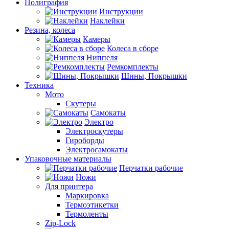
Полиграфия
Инструкции
Наклейки
Резина, колеса
Камеры
Колеса в сборе
Ниппеля
Ремкомплекты
Шины, Покрышки
Техника
Мото
Скутеры
Самокаты
Электро
Электроскутеры
Гироборды
Электросамокаты
Упаковочные материалы
Перчатки рабочие
Ножи
Для принтера
Маркировка
Термоэтикетки
Термоленты
Zip-Lock