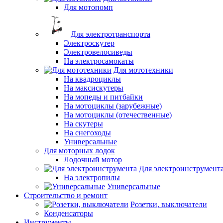
Для мотопомп
Для электротранспорта
Электроскутер
Электровелосиведы
На электросамокаты
Для мототехники
На квадроциклы
На максискутеры
На мопеды и питбайки
На мотоциклы (зарубежные)
На мотоциклы (отечественные)
На скутеры
На снегоходы
Универсальные
Для моторных лодок
Лодочный мотор
Для электроинструмент
На электропилы
Универсальные
Строительство и ремонт
Розетки, выключатели
Конденсаторы
Инструменты