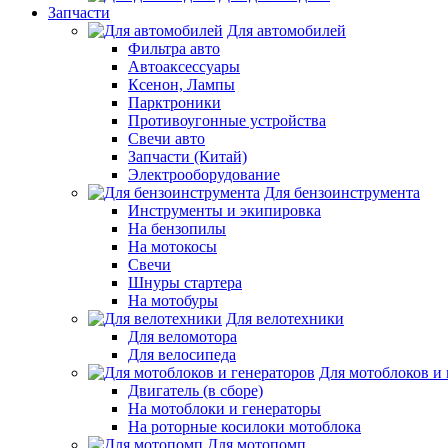
Запчасти
Для автомобилей
Фильтра авто
Автоаксессуары
Ксенон, Лампы
Парктроники
Противоугонные устройства
Свечи авто
Запчасти (Китай)
Электрооборудование
Для бензоинструмента
Инструменты и экипировка
На бензопилы
На мотокосы
Свечи
Шнуры стартера
На мотобуры
Для велотехники
Для веломотора
Для велосипеда
Для мотоблоков и 
Двигатель (в сборе)
На мотоблоки и генераторы
На роторные косилоки мотоблока
Для мотопомп