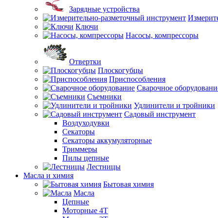
Зарядные устройства
Измерит
Ключи
Насосы, компрессоры
Отвертки
Плоскогубцы
Приспособления
Сварочное оборудовани
Съемники
Удлинители и тройники
Садовый инструмент
Воздуходувки
Секаторы
Секаторы аккумуляторные
Триммеры
Пилы цепные
Лестницы
Масла и химия
Бытовая химия
Масла
Цепные
Моторные 4Т