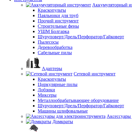
Аккумуляторный и
Краскопульты
Паяльники для труб
Прочий инструмент
Строительные фены
УШМ Болгарка
Шуруповерт/Дрель/Перфоратор/Гайковерт
Пылесосы
Деревообработка
Сабельные пилы
Адаптеры
Сетевой инструмент
Краскопульты
Циркулярные пилы
Лобзики
Миксеры
Металлообрабатывающее оборудование
Шуруповерт/Дрель/Перфоратор/Гайковерт
Машины шлифовальные
Аксессуары 
Домкраты