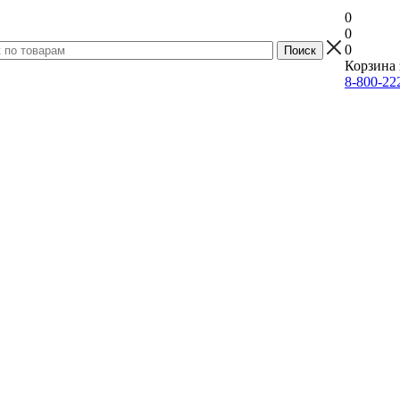
0
0
0
Корзина 
8-800-22