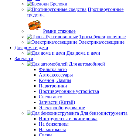
Брелоки
Противоугонные
средства
Ремни стяжные
Тросы буксировочные
Электрика/освещение
Для дома и дачи
Для дома и дачи
Запчасти
Для автомобилей
Фильтра авто
Автоаксессуары
Ксенон, Лампы
Парктроники
Противоугонные устройства
Свечи авто
Запчасти (Китай)
Электрооборудование
Для бензоинструмента
Инструменты и экипировка
На бензопилы
На мотокосы
Свечи