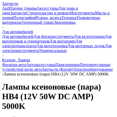
Запчасти
Акб
Прочие товары
Аксессуары
Для дома и
дачи
Запчасти
Строительство и ремонт
Инструменты
Масла и
химия
Полиграфия
Резина, колеса
Техника
Упаковочные
материалы
Уцененный товар
Экипировка
-
Для автомобилей
Для автомобилей
Для бензоинструмента
Для велотехники
Для
мотоблоков и генераторов
Для мотопомп
Для
электротранспорта
Для мототехники
Для моторных лодок
Для
электроинструмента
Универсальные
-
Ксенон, Лампы
Фильтра авто
Автоаксессуары
Парктроники
Противоугонные
устройства
Свечи авто
Запчасти (Китай)
Электрооборудование
-
Лампы ксеноновые (пара) HB4 (12V 50W DC AMP) 5000K
Лампы ксеноновые (пара)
HB4 (12V 50W DC AMP)
5000K