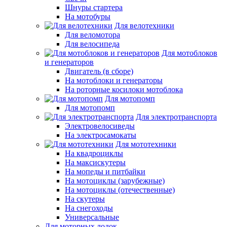
Шнуры стартера
На мотобуры
Для велотехники
Для веломотора
Для велосипеда
Для мотоблоков
и генераторов
Двигатель (в сборе)
На мотоблоки и генераторы
На роторные косилоки мотоблока
Для мотопомп
Для мотопомп
Для электротранспорта
Электровелосиведы
На электросамокаты
Для мототехники
На квадроциклы
На максискутеры
На мопеды и питбайки
На мотоциклы (зарубежные)
На мотоциклы (отечественные)
На скутеры
На снегоходы
Универсальные
Для моторных лодок